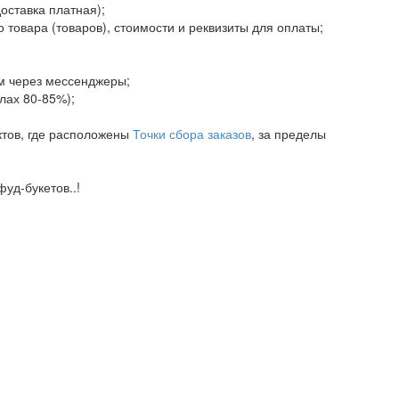
доставка платная);
 товара (товаров), стоимости и реквизиты для оплаты;
ам через мессенджеры;
елах 80-85%);
ктов, где расположены
Точки сбора заказов
, за пределы
уд-букетов..!