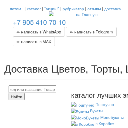
летом..
|
каталог
|
*акции!*
|
рубрикатор
|
отзывы
|
доставка
+7 905 410 70 10
написать в WhatsApp
написать в Telegram
написать в МАХ
Доставка Цветов, Торты,
каталог лучших э
Найти
Поштучно
Букеты
МоноБукеты
в Коробке