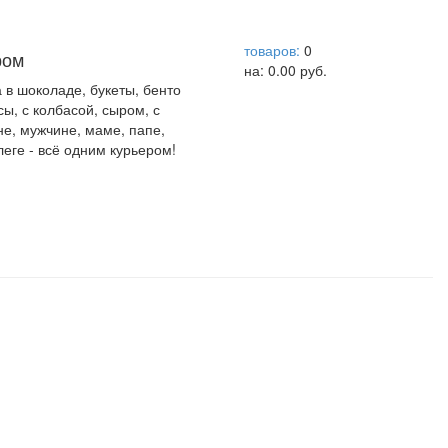
help центр
товаров:
0
ром
на:
0.00
руб.
а в шоколаде, букеты, бенто
сы, с колбасой, сыром, с
не, мужчине, маме, папе,
леге - всё одним курьером!