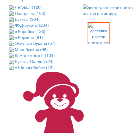
Летом..!
(120)
Поштучно
(163)
Букеты
(964)
ФУД-букеты
(234)
в Коробке
(126)
в Корзине
(81)
Элитные Букеты
(57)
Монобукеты
(98)
Комплименты*
(104)
Букеты-Сердце
(24)
с Шаром Баблс
(12)