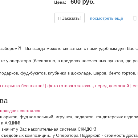
600
руб.
Цена:
Заказать!
посмотреть ещё
выбором?! - Вы всегда можете связаться с нами удобным для Вас с
ните у оператора (бесплатно, в пределах населенных пунктов, где 
 подарков, фуд-букетов, клубники в шоколаде, шаров, бенто тортов,
 открытка бесплатно! | фото готового заказа.., перед доставкой | 
тва
праздник состоялся!
, шариков, фуд композиций, игрушек, подарков, кондитерских издел
И и АКЦИИ!
– значит у Вас накопительная система СКИДОК!
в, съедобных композиций.. у Оператора Подарков:
- стоимость дост