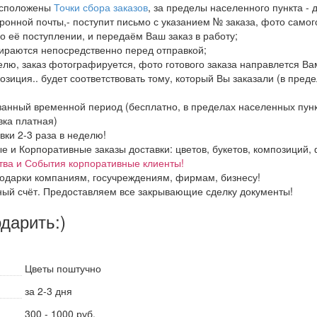
расположены
Точки сбора заказов
, за пределы населенного пункта - 
ронной почты,- поступит письмо с указанием № заказа, фото самого
о её поступлении, и передаём Ваш заказ в работу;
бираются непосредственно перед отправкой;
елю, заказ фотографируется, фото готового заказа направлется В
озиция.. будет соответствовать тому, который Вы заказали (в пред
азанный временной период (бесплатно, в пределах населенных пун
вка платная)
вки 2-3 раза в неделю!
и Корпоративные заказы доставки: цветов, букетов, композиций, ф
тва и События корпоративные клиенты!
одарки компаниям, госучреждениям, фирмам, бизнесу!
ный счёт. Предоставляем все закрывающие сделку документы!
одарить:)
Цветы поштучно
за 2-3 дня
300 - 1000 руб.