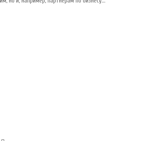
м, но и, например, партнерам по бизнесу...