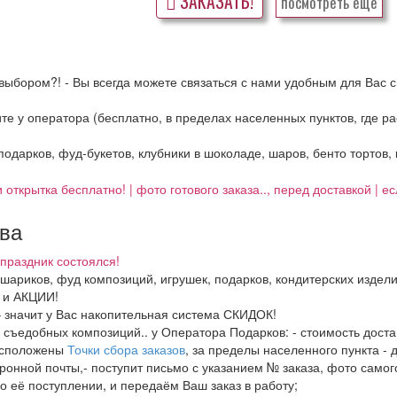
ЗАКАЗАТЬ!
посмотреть ещё
выбором?! - Вы всегда можете связаться с нами удобным для Вас с
ните у оператора (бесплатно, в пределах населенных пунктов, где 
 подарков, фуд-букетов, клубники в шоколаде, шаров, бенто тортов,
 открытка бесплатно! | фото готового заказа.., перед доставкой | 
тва
праздник состоялся!
, шариков, фуд композиций, игрушек, подарков, кондитерских издел
И и АКЦИИ!
– значит у Вас накопительная система СКИДОК!
в, съедобных композиций.. у Оператора Подарков:
- стоимость дост
расположены
Точки сбора заказов
, за пределы населенного пункта - 
ронной почты,- поступит письмо с указанием № заказа, фото самого
о её поступлении, и передаём Ваш заказ в работу;