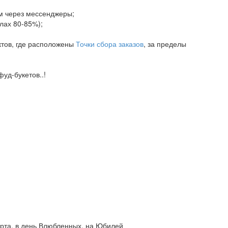
ам через мессенджеры;
елах 80-85%);
ктов, где расположены
Точки сбора заказов
, за пределы
уд-букетов..!
марта, в день Влюбленных, на Юбилей