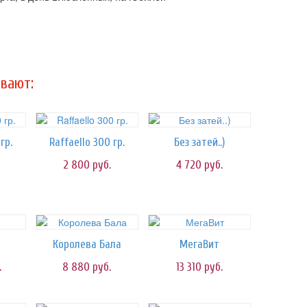
вают:
гр.
Raffaello 300 гр.
Без затей..)
2 800
руб.
4 720
руб.
Королева Бала
МегаВит
.
8 880
руб.
13 310
руб.