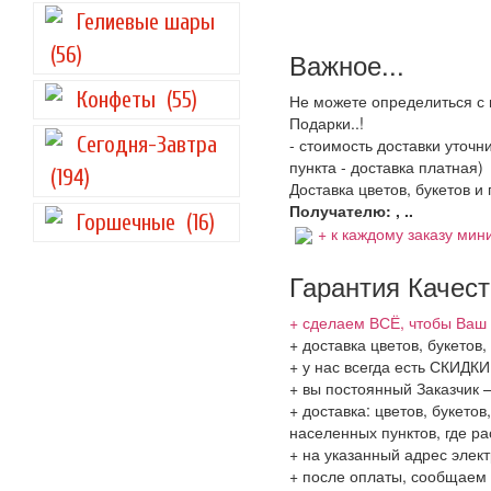
Гелиевые шары
(56)
Важное...
Конфеты
(55)
Не можете определиться с 
Подарки..!
Сегодня-Завтра
- стоимость доставки уточ
пункта - доставка платная)
(194)
Доставка цветов, букетов и
Получателю: , ..
Горшечные
(16)
+ к каждому заказу мини
Гарантия Качес
+ сделаем ВСЁ, чтобы Ваш 
+ доставка цветов, букетов
+ у нас всегда есть СКИДК
+ вы постоянный Заказчик 
+ доставка: цветов, букето
населенных пунктов, где 
+ на указанный адрес элект
+ после оплаты, сообщаем 