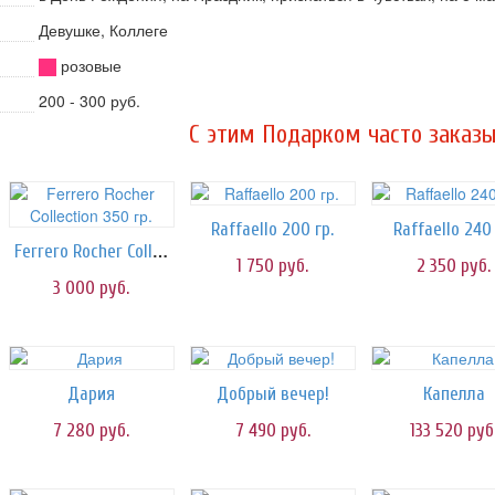
Девушке, Коллеге
розовые
200 - 300 руб.
C этим Подарком часто заказы
Raffaello 200 гр.
Raffaello 240 
Ferrero Rocher Collection 350 гр.
1 750
руб.
2 350
руб.
3 000
руб.
Дария
Добрый вечер!
Капелла
7 280
руб.
7 490
руб.
133 520
руб