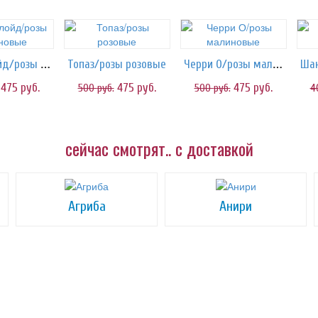
Пинк Флойд/розы малиновые
Черри О/розы малиновые
Топаз/розы розовые
475
руб.
475
руб.
475
руб.
500
руб.
500
руб.
4
сейчас смотрят.. с доставкой
Агриба
Анири