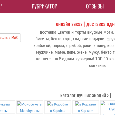
!*
РУБРИКАТОР
ОТЗЫВЫ
онлайн заказ | доставка од
доставка цветов и торты вкусные моти,
исать в МАХ
букеты, бенто торт, сладкие подарки, фру
колбасой, сыром, с рыбой, раки, к пиву, к
мужчине, маме, папе, жене, мужу, бенто т
коллеге - всё одним курьером! ТОП-10 ко
магазины
каталог лучших эмоций :-)
кеты
МоноБукеты
в Коробке
в Корзине