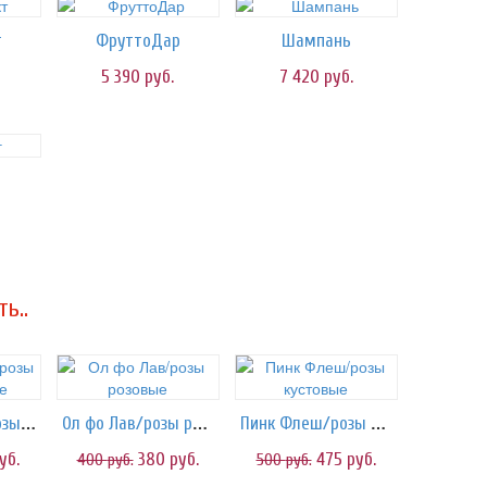
т
ФруттоДар
Шампань
5 390
руб.
7 420
руб.
ь..
Мисти Баблс/розы пионовидные
Ол фо Лав/розы розовые
Пинк Флеш/розы кустовые
уб.
380
руб.
475
руб.
400
руб.
500
руб.