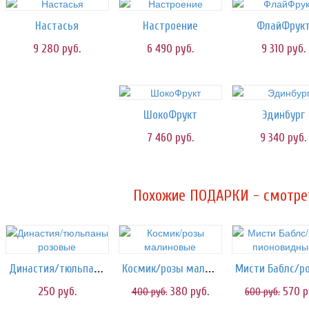
Настасья
Настроение
ФлайФрук
9 280
руб.
6 490
руб.
9 310
руб.
ШокоФрукт
Эдинбург
7 460
руб.
9 340
руб.
Похожие ПОДАРКИ - смотрет
Династия/тюльпаны розовые
Космик/розы малиновые
250
руб.
380
руб.
570
р
400
руб.
600
руб.