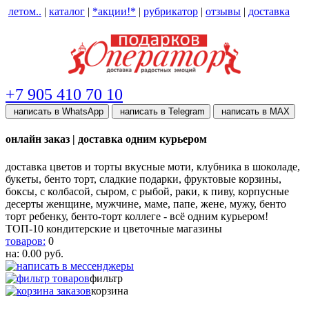
летом..
|
каталог
|
*акции!*
|
рубрикатор
|
отзывы
|
доставка
help центр
+7 905 410 70 10
написать в WhatsApp
написать в Telegram
написать в МАХ
онлайн заказ | доставка одним курьером
доставка цветов и торты вкусные моти, клубника в шоколаде,
букеты, бенто торт, сладкие подарки, фруктовые корзины,
боксы, с колбасой, сыром, с рыбой, раки, к пиву, корпусные
десерты женщине, мужчине, маме, папе, жене, мужу, бенто
торт ребенку, бенто-торт коллеге - всё одним курьером!
ТОП-10 кондитерские и цветочные магазины
товаров:
0
на:
0.00
руб.
фильтр
корзина