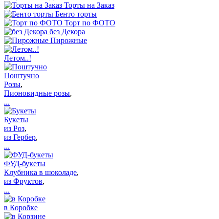
Торты на Заказ
Бенто торты
Торт по ФОТО
без Декора
Пирожные
Летом..!
Поштучно
Розы
,
Пионовидные розы
,
...
Букеты
из Роз
,
из Гербер
,
...
ФУД-букеты
Клубника в шоколаде
,
из Фруктов
,
...
в Коробке