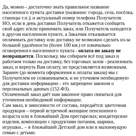
Да, можно - достаточно знать правильное название
населенного пункта доставки (название: города, села, посёлка,
станицы т.п.); и актуальный номер телефона Получателя.
НО, если в день доставки Получатель откажется сообщить
свой адрес и/или принимать заказ, или Получатель находится
в другом населенном пункте, а Заказчик отказывается
оплачивать доставку или доставку не возможно сделать из-за
большой удалённости (более 100 км.) от изначально
оговоренного населенного пункта -
оплата по заказу не
возвращается
. Поскольку, мы собираем всё под заказ и
работаем только на доставку, без торговых залов - реализовать
заказ, и вернуть Вам оплату, не представляется возможным.
Заранее (до момента оформления и оплаты заказа) мы с
Получателем не созваниваемся, и не уточняем необходимую
для доставки информацию - это запрещено законом о
персональных данных (152-ФЗ).
Оплаченный заказ даёт нам законное право связаться для
уточнения необходимой информации.
Сам заказ, в зависимости от состава, передаётся: цветочная
продукция – первой встречной женщине пенсионного
возраста или в ближайший Дом престарелых; кондитерские
изделия, композиции с продуктами питания, шарики,
игрушки.. – в ближайший Детский дом или в малоимущую
семью с детьми.