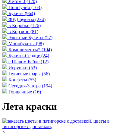
Летом..!
(120)
Поштучно
(163)
Букеты
(964)
ФУД-букеты
(234)
в Коробке
(126)
в Корзине
(81)
Элитные Букеты
(57)
Монобукеты
(98)
Комплименты*
(104)
Букеты-Сердце
(24)
с Шаром Баблс
(12)
Игрушки
(53)
Гелиевые шары
(56)
Конфеты
(55)
Сегодня-Завтра
(194)
Горшечные
(16)
Лета краски
<