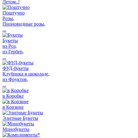
Летом..!
Поштучно
Розы
,
Пионовидные розы
,
...
Букеты
из Роз
,
из Гербер
,
...
ФУД-букеты
Клубника в шоколаде
,
из Фруктов
,
...
в Коробке
в Корзине
Элитные Букеты
Монобукеты