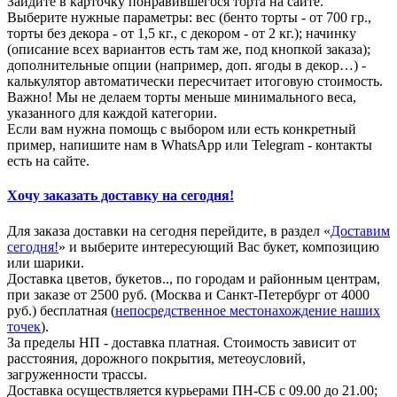
Зайдите в карточку понравившегося торта на сайте.
Выберите нужные параметры: вес (бенто торты - от 700 гр.,
торты без декора - от 1,5 кг., с декором - от 2 кг.); начинку
(описание всех вариантов есть там же, под кнопкой заказа);
дополнительные опции (например, доп. ягоды в декор…) -
калькулятор автоматически пересчитает итоговую стоимость.
Важно! Мы не делаем торты меньше минимального веса,
указанного для каждой категории.
Если вам нужна помощь с выбором или есть конкретный
пример, напишите нам в WhatsApp или Telegram - контакты
есть на сайте.
Хочу заказать доставку на сегодня!
Для заказа доставки на сегодня перейдите, в раздел «
Доставим
сегодня!
» и выберите интересующий Вас букет, композицию
или шарики.
Доставка цветов, букетов.., по городам и районным центрам,
при заказе от 2500 руб. (Москва и Санкт-Петербург от 4000
руб.) бесплатная (
непосредственное местонахождение наших
точек
).
За пределы НП - доставка платная. Стоимость зависит от
расстояния, дорожного покрытия, метеоусловий,
загруженности трассы.
Доставка осуществляется курьерами ПН-СБ с 09.00 до 21.00;