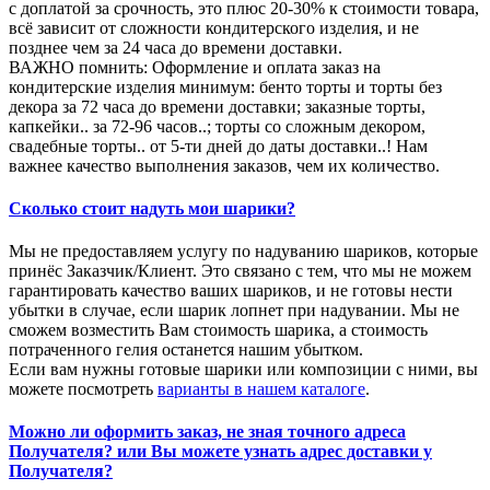
с доплатой за срочность, это плюс 20-30% к стоимости товара,
всё зависит от сложности кондитерского изделия, и не
позднее чем за 24 часа до времени доставки.
ВАЖНО помнить: Оформление и оплата заказ на
кондитерские изделия минимум: бенто торты и торты без
декора за 72 часа до времени доставки; заказные торты,
капкейки.. за 72-96 часов..; торты со сложным декором,
свадебные торты.. от 5-ти дней до даты доставки..! Нам
важнее качество выполнения заказов, чем их количество.
Сколько стоит надуть мои шарики?
Мы не предоставляем услугу по надуванию шариков, которые
принёс Заказчик/Клиент. Это связано с тем, что мы не можем
гарантировать качество ваших шариков, и не готовы нести
убытки в случае, если шарик лопнет при надувании. Мы не
сможем возместить Вам стоимость шарика, а стоимость
потраченного гелия останется нашим убытком.
Если вам нужны готовые шарики или композиции с ними, вы
можете посмотреть
варианты в нашем каталоге
.
Можно ли оформить заказ, не зная точного адреса
Получателя? или Вы можете узнать адрес доставки у
Получателя?