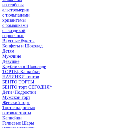
из герберы
альстромерии
с тюльпанами
хризантемы
с ромашками
с гвоздикой
горшечные
Вкусные букеты
Конфеты и Шоколад
Детям
Мужчине
Девушке
Клубника в Шоколаде
ТОРТЫ, Капкейки
НАЧИНКИ тортов
БЕНТО ТОРТЫ
БЕНТО торт СЕГОДНЯ*
Дети+Подростки
Мужской торт
Женский торт
Торт с надписью
готовые торты
Капкейки
Гелиевые Шары