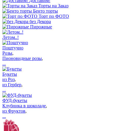
Доставим!
Торты на Заказ
Бенто торты
Торт по ФОТО
без Декора
Пирожные
Летом..!
Поштучно
Розы
,
Пионовидные розы
,
...
Букеты
из Роз
,
из Гербер
,
...
ФУД-букеты
Клубника в шоколаде
,
из Фруктов
,
...