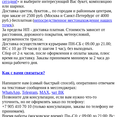
сегодня!
» и выберите интересующий Вас букет, композицию
или шарики.
Доставка цветов, букетов.., по городам и районным центрам,
при заказе от 2500 руб. (Москва и Санкт-Петербург от 4000
руб.) бесплатная (
непосредственное местонахождение наших
точек
).
За пределы НП - доставка платная. Стоимость зависит от
расстояния, дорожного покрытия, метеоусловий,
загруженности трассы.
Доставка осуществляется курьерами ПН-СБ с 09.00 до 21.00;
ВС с 10 до 19 часов (с шагом 1 час), без выходных.
Сбор от 2-х часов, после оформления и оплаты заказа, плюс
время на доставку. Заказы принимаем минимум за 2 часа до
конца рабочего дня.
Как с вами связаться?
Напишите нам (самый быстрый способ), оперативно отвечаем
на текстовые сообщения в мессенджерах:
WhatsApp
,
Telegram
,
МАХ
,
чат ВК
Позвоните для консультации, если вам нужно что-то
уточнить, но не оформлять заказ по телефону:
+7 905 410 70 10 (только консультации, заказы по телефону не
принимаем).
Время работы (московское время): Пн–Сб: с 09:00 до 21:00; Вс: