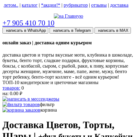
летом..
|
каталог
|
*акции!*
|
рубрикатор
|
отзывы
|
доставка
help центр
+7 905 410 70 10
написать в WhatsApp
написать в Telegram
написать в МАХ
онлайн заказ | доставка одним курьером
доставка цветов и торты вкусные моти, клубника в шоколаде,
букеты, бенто торт, сладкие подарки, фруктовые корзины,
боксы, с колбасой, сыром, с рыбой, раки, к пиву, корпусные
десерты женщине, мужчине, маме, папе, жене, мужу, бенто
торт ребенку, бенто-торт коллеге - всё одним курьером!
ТОП-10 кондитерские и цветочные магазины
товаров:
0
на:
0.00
руб.
фильтр
корзина
Доставка Цветов, Торты,
Шары |
+фуд букеты и Капкейки