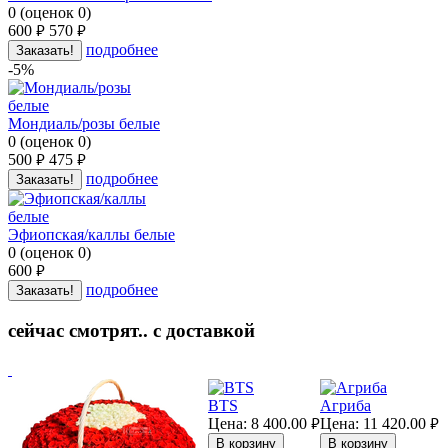
0
(
оценок
0
)
600
570
руб.
руб.
подробнее
Заказать!
-5%
Мондиаль/розы белые
0
(
оценок
0
)
500
475
руб.
руб.
подробнее
Заказать!
Эфиопская/каллы белые
0
(
оценок
0
)
600
руб.
подробнее
Заказать!
сейчас смотрят.. с доставкой
BTS
Агриба
Цена:
8 400.00
Цена:
11 420.00
руб.
руб.