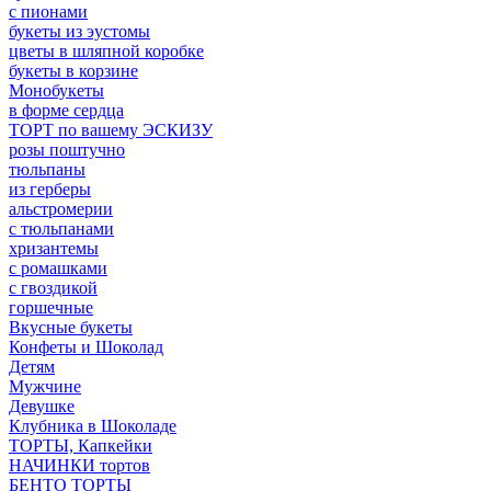
с пионами
букеты из эустомы
цветы в шляпной коробке
букеты в корзине
Монобукеты
в форме сердца
ТОРТ по вашему ЭСКИЗУ
розы поштучно
тюльпаны
из герберы
альстромерии
с тюльпанами
хризантемы
с ромашками
с гвоздикой
горшечные
Вкусные букеты
Конфеты и Шоколад
Детям
Мужчине
Девушке
Клубника в Шоколаде
ТОРТЫ, Капкейки
НАЧИНКИ тортов
БЕНТО ТОРТЫ