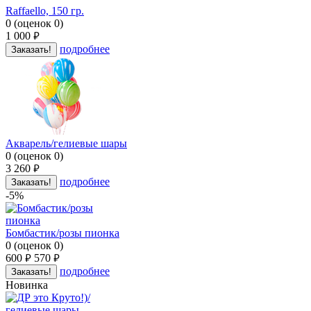
Raffaello, 150 гр.
0
(
оценок
0
)
1 000
руб.
подробнее
Заказать!
Акварель/гелиевые шары
0
(
оценок
0
)
3 260
руб.
подробнее
Заказать!
-5%
Бомбастик/розы пионка
0
(
оценок
0
)
600
570
руб.
руб.
подробнее
Заказать!
Новинка