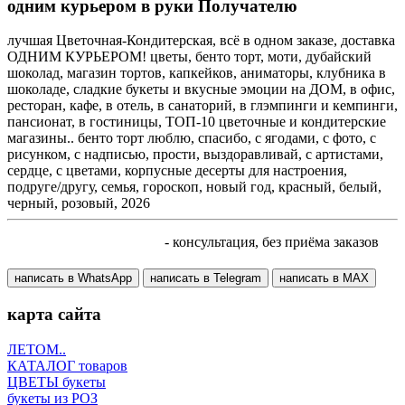
одним курьером в руки Получателю
лучшая Цветочная-Кондитерская, всё в одном заказе, доставка
ОДНИМ КУРЬЕРОМ! цветы, бенто торт, моти, дубайский
шоколад, магазин тортов, капкейков, аниматоры, клубника в
шоколаде, сладкие букеты и вкусные эмоции на ДОМ, в офис,
ресторан, кафе, в отель, в санаторий, в глэмпинги и кемпинги,
пансионат, в гостиницы, ТОП-10 цветочные и кондитерские
магазины.. бенто торт люблю, спасибо, с ягодами, с фото, с
рисунком, с надписью, прости, выздоравливай, с артистами,
сердце, с цветами, корпусные десерты для настроения,
подруге/другу, семья, гороскоп, новый год, красный, белый,
черный, розовый, 2026
+7 905 410 70 10
- консультация, без приёма заказов
написать в WhatsApp
написать в Telegram
написать в МАХ
карта сайта
ЛЕТОМ..
КАТАЛОГ товаров
ЦВЕТЫ букеты
букеты из РОЗ