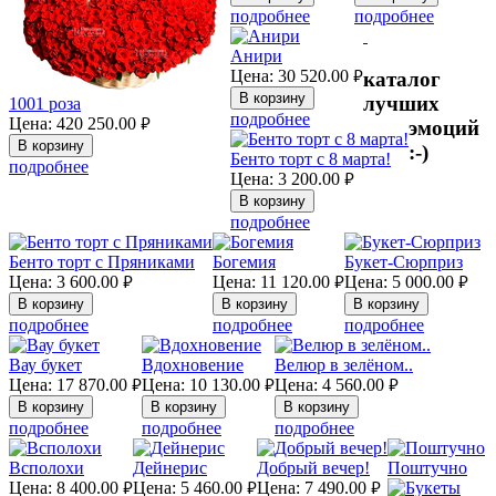
подробнее
подробнее
Анири
Цена:
30 520.00
каталог
руб.
лучших
1001 роза
подробнее
Цена:
420 250.00
эмоций
руб.
:-)
Бенто торт с 8 марта!
подробнее
Цена:
3 200.00
руб.
подробнее
Бенто торт с Пряниками
Богемия
Букет-Сюрприз
Цена:
3 600.00
Цена:
11 120.00
Цена:
5 000.00
руб.
руб.
руб.
подробнее
подробнее
подробнее
Вау букет
Вдохновение
Велюр в зелёном..
Цена:
17 870.00
Цена:
10 130.00
Цена:
4 560.00
руб.
руб.
руб.
подробнее
подробнее
подробнее
Всполохи
Дейнерис
Добрый вечер!
Поштучно
Цена:
8 400.00
Цена:
5 460.00
Цена:
7 490.00
руб.
руб.
руб.