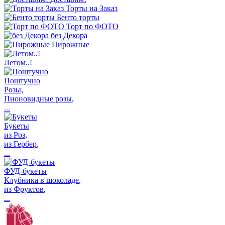
Торты на Заказ
Бенто торты
Торт по ФОТО
без Декора
Пирожные
Летом..!
Поштучно
Розы
,
Пионовидные розы
,
...
Букеты
из Роз
,
из Гербер
,
...
ФУД-букеты
Клубника в шоколаде
,
из Фруктов
,
...