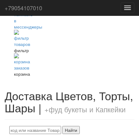
+79054107010
Toggl
navig
фильтр
корзина
Доставка Цветов, Торты,
Шары |
+фуд букеты и Капкейки
Найти