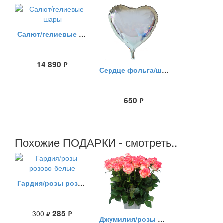
Салют/гелиевые шары
14 890
руб.
Сердце фольга/шары
650
руб.
Похожие ПОДАРКИ - смотреть..
Гардия/розы розово-белые
285
300
руб.
руб.
Джумилия/розы розовые