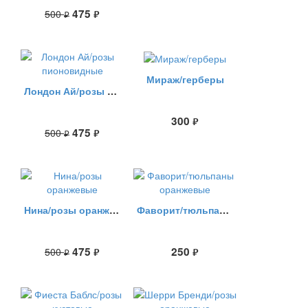
475
500
руб.
руб.
Мираж/герберы
Лондон Ай/розы пионовидные
300
руб.
475
500
руб.
руб.
Нина/розы оранжевые
Фаворит/тюльпаны оранжевые
475
250
500
руб.
руб.
руб.