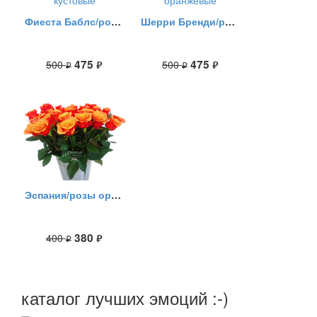
Фиеста Баблс/розы кустовые
Шерри Бренди/розы оранжевые
475
475
500
500
руб.
руб.
руб.
руб.
Эспания/розы оранжевые
380
400
руб.
руб.
каталог лучших эмоций :-)