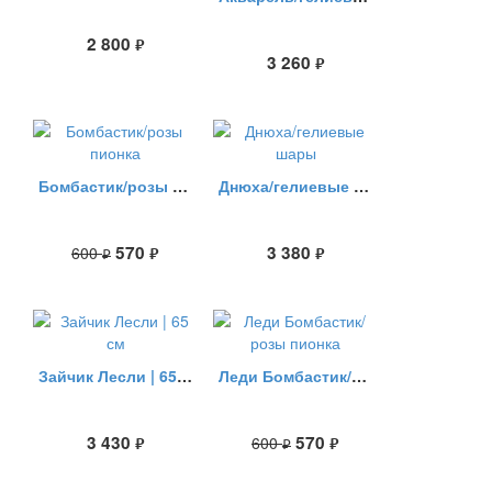
2 800
руб.
3 260
руб.
Бомбастик/розы пионка
Днюха/гелиевые шары
570
3 380
600
руб.
руб.
руб.
Зайчик Лесли | 65 см
Леди Бомбастик/розы пионка
3 430
570
600
руб.
руб.
руб.