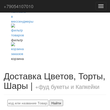
+79054107010
Toggl
navig
фильтр
корзина
Доставка Цветов, Торты,
Шары |
+фуд букеты и Капкейки
Найти