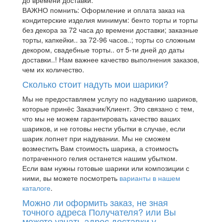
до времени доставки.
ВАЖНО помнить: Оформление и оплата заказ на
кондитерские изделия минимум: бенто торты и торты
без декора за 72 часа до времени доставки; заказные
торты, капкейки.. за 72-96 часов..; торты со сложным
декором, свадебные торты.. от 5-ти дней до даты
доставки..! Нам важнее качество выполнения заказов,
чем их количество.
Сколько стоит надуть мои шарики?
Мы не предоставляем услугу по надуванию шариков,
которые принёс Заказчик/Клиент. Это связано с тем,
что мы не можем гарантировать качество ваших
шариков, и не готовы нести убытки в случае, если
шарик лопнет при надувании. Мы не сможем
возместить Вам стоимость шарика, а стоимость
потраченного гелия останется нашим убытком.
Если вам нужны готовые шарики или композиции с
ними, вы можете посмотреть
варианты в нашем
каталоге
.
Можно ли оформить заказ, не зная
точного адреса Получателя? или Вы
можете узнать адрес доставки у