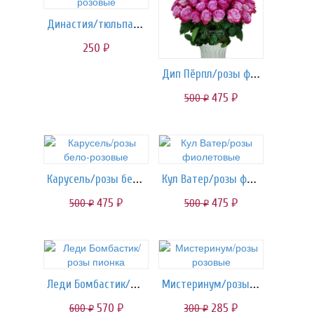
Династия/тюльпаны розовые
250
руб.
Дип Пёрпл/розы фиолетовые
475
500
руб.
руб.
Карусель/розы бело-розовые
Кул Ватер/розы фиолетовые
475
475
500
500
руб.
руб.
руб.
руб.
Леди Бомбастик/розы пионка
Мистеринум/розы розовые
570
285
600
300
руб.
руб.
руб.
руб.