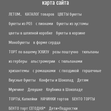
карта сайта
ЛЕТОМ..
КАТАЛОГ товаров
ЦВЕТЫ букеты
букеты из РОЗ
с пионами
букеты из эустомы
цветы в шляпной коробке
букеты в корзине
Монобукеты
в форме сердца
ТОРТ по вашему ЭСКИЗУ
розы поштучно
тюльпаны
из герберы
альстромерии
с тюльпанами
хризантемы
с ромашками
с гвоздикой
горшечные
Вкусные букеты
Конфеты и Шоколад
Детям
Мужчине
Девушке
Клубника в Шоколаде
ТОРТЫ, Капкейки
НАЧИНКИ тортов
БЕНТО ТОРТЫ
БЕНТО торт СЕГОДНЯ*
Дети+Подростки