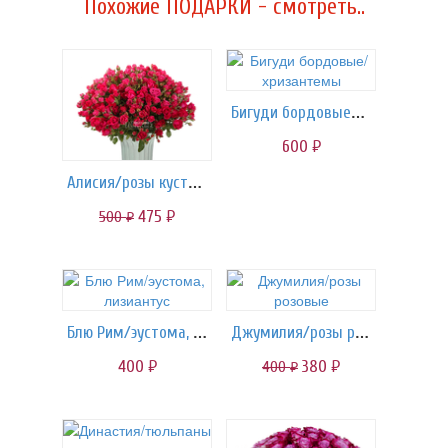
Похожие ПОДАРКИ - смотреть..
Бигуди бордовые/хризантемы
600
руб.
Алисия/розы кустовые
475
500
руб.
руб.
Блю Рим/эустома, лизиантус
Джумилия/розы розовые
400
380
400
руб.
руб.
руб.