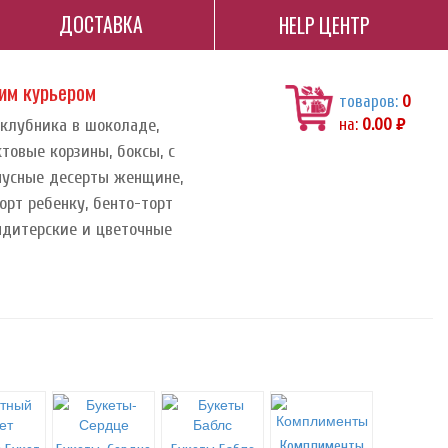
ДОСТАВКА
HELP ЦЕНТР
ним курьером
товаров:
0
 клубника в шоколаде,
на:
0.00
руб.
ктовые корзины, боксы, с
орпусные десерты женщине,
орт ребенку, бенто-торт
ндитерские и цветочные
Комплименты