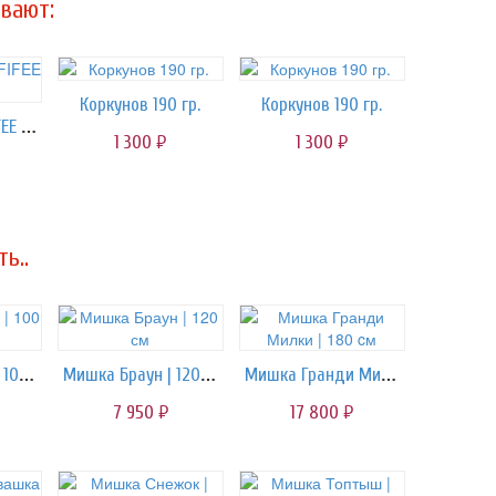
вают:
Коркунов 190 гр.
Коркунов 190 гр.
Конфеты TOFFIFEE 125 гр.
1 300
1 300
руб.
руб.
ь..
Мишка Бантик | 100 см
Мишка Браун | 120 см
Мишка Гранди Милки | 180 cм
7 950
17 800
руб.
руб.