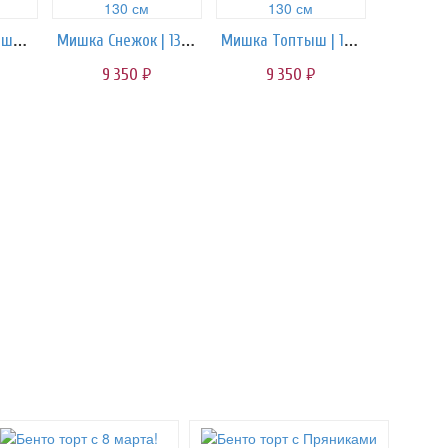
Мишка Очаровашка | 160 см
Мишка Снежок | 130 см
Мишка Топтыш | 130 см
9 350
9 350
руб.
руб.