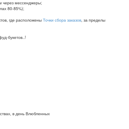
ам через мессенджеры;
елах 80-85%);
ктов, где расположены
Точки сбора заказов
, за пределы
уд-букетов..!
вствах, в день Влюбленных