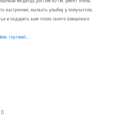
люшевый медведь ростом 60 см. умеет очень
ть настроение, вызвать улыбку у получателя,
тья и подарить вам тепло своего плюшевого
ки, тортики!...