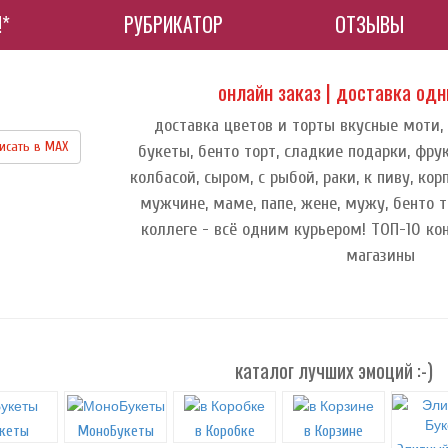
!*
РУБРИКАТОР
ОТЗЫВЫ
онлайн заказ | доставка од
доставка цветов и торты вкусные моти,
исать в МАХ
букеты, бенто торт, сладкие подарки, фру
колбасой, сыром, с рыбой, раки, к пиву, к
мужчине, маме, папе, жене, мужу, бенто т
коллеге - всё одним курьером! ТОП-10 ко
магазины
каталог лучших эмоций :-)
кеты
МоноБукеты
в Коробке
в Корзине