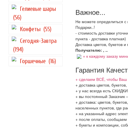
Гелиевые шары
Важное...
(56)
Не можете определиться с 
Подарки..!
Конфеты
(55)
- стоимость доставки уточ
пункта - доставка платная)
Сегодня-Завтра
Доставка цветов, букетов и
(194)
Получателю: , ..
+ к каждому заказу мини
Горшечные
(16)
Гарантия Качес
+ сделаем ВСЁ, чтобы Ваш 
+ доставка цветов, букетов
+ у нас всегда есть СКИДК
+ вы постоянный Заказчик 
+ доставка: цветов, букето
населенных пунктов, где 
+ на указанный адрес элект
+ после оплаты, сообщаем 
+ букеты и композиции, со