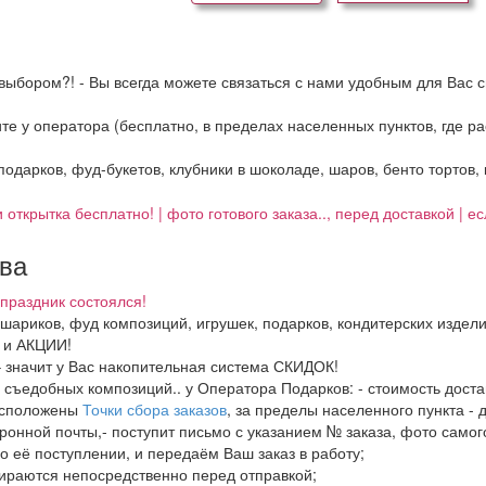
выбором?! - Вы всегда можете связаться с нами удобным для Вас с
ните у оператора (бесплатно, в пределах населенных пунктов, где 
 подарков, фуд-букетов, клубники в шоколаде, шаров, бенто тортов,
 открытка бесплатно! | фото готового заказа.., перед доставкой | 
тва
праздник состоялся!
, шариков, фуд композиций, игрушек, подарков, кондитерских издел
И и АКЦИИ!
– значит у Вас накопительная система СКИДОК!
в, съедобных композиций.. у Оператора Подарков:
- стоимость дост
расположены
Точки сбора заказов
, за пределы населенного пункта - 
ронной почты,- поступит письмо с указанием № заказа, фото самого
о её поступлении, и передаём Ваш заказ в работу;
бираются непосредственно перед отправкой;