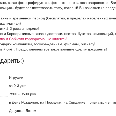
елю, заказ фотографируется, фото готового заказа направлется В
озиция.. будет соответствовать тому, который Вы заказали (в пред
азанный временной период (бесплатно, в пределах населенных пун
вка платная)
вки 2-3 раза в неделю!
и Корпоративные заказы доставки: цветов, букетов, композиций, ф
тва и События корпоративные клиенты!
одарки компаниям, госучреждениям, фирмам, бизнесу!
ный счёт. Предоставляем все закрывающие сделку документы!
одарить:)
Игрушки
за 2-3 дня
7500 - 9500 руб.
в День Рождения, на Праздник, на Свидание, признаться в чу
Девушке, Детям