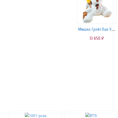
Мишка ГрейтЛав Умка | 160 cм
13 650
руб.