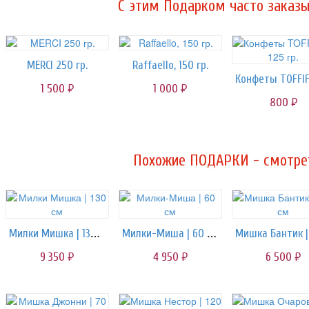
C этим Подарком часто заказы
MERCI 250 гр.
Raffaello, 150 гр.
1 500
1 000
руб.
руб.
800
руб.
Похожие ПОДАРКИ - смотрет
Милки Мишка | 130 см
Милки-Миша | 60 см
9 350
4 950
6 500
руб.
руб.
руб.