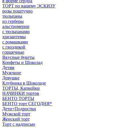
в форме сердца
ТОРТ по вашему ЭСКИЗУ
розы поштучно
тюльпаны
из герберы
альстромерии
с тюльпанами
хризантемы
с ромашками
с гвоздикой
горшечные
Вкусные букеты
Конфеты и Шоколад
Детям
Мужчине
Девушке
Клубника в Шоколаде
ТОРТЫ, Капкейки
НАЧИНКИ тортов
БЕНТО ТОРТЫ
БЕНТО торт СЕГОДНЯ*
Дети+Подростки
Мужской торт
Женский торт
Торт с надписью