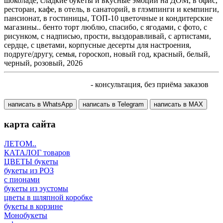
шоколаде, сладкие букеты и вкусные эмоции на ДОМ, в офис,
ресторан, кафе, в отель, в санаторий, в глэмпинги и кемпинги,
пансионат, в гостиницы, ТОП-10 цветочные и кондитерские
магазины.. бенто торт люблю, спасибо, с ягодами, с фото, с
рисунком, с надписью, прости, выздоравливай, с артистами,
сердце, с цветами, корпусные десерты для настроения,
подруге/другу, семья, гороскоп, новый год, красный, белый,
черный, розовый, 2026
+7 905 410 70 10
- консультация, без приёма заказов
написать в WhatsApp
написать в Telegram
написать в МАХ
карта сайта
ЛЕТОМ..
КАТАЛОГ товаров
ЦВЕТЫ букеты
букеты из РОЗ
с пионами
букеты из эустомы
цветы в шляпной коробке
букеты в корзине
Монобукеты