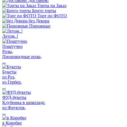
Доставим!
Торты на Заказ
Бенто торты
Торт по ФОТО
без Декора
Пирожные
Летом..!
Поштучно
Розы
,
Пионовидные розы
,
...
Букеты
из Роз
,
из Гербер
,
...
ФУД-букеты
Клубника в шоколаде
,
из Фруктов
,
...
в Коробке