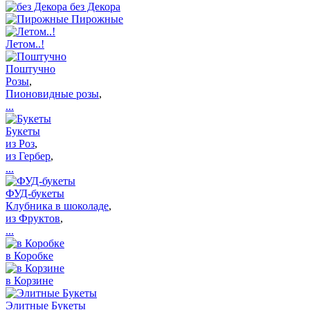
без Декора
Пирожные
Летом..!
Поштучно
Розы
,
Пионовидные розы
,
...
Букеты
из Роз
,
из Гербер
,
...
ФУД-букеты
Клубника в шоколаде
,
из Фруктов
,
...
в Коробке
в Корзине
Элитные Букеты