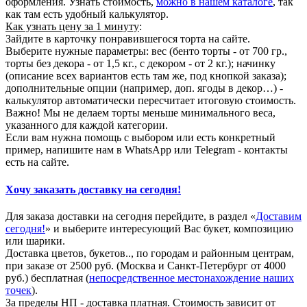
оформления. Узнать стоимость,
можно в нашем каталоге
, так
как там есть удобный калькулятор.
Как узнать цену за 1 минуту
:
Зайдите в карточку понравившегося торта на сайте.
Выберите нужные параметры: вес (бенто торты - от 700 гр.,
торты без декора - от 1,5 кг., с декором - от 2 кг.); начинку
(описание всех вариантов есть там же, под кнопкой заказа);
дополнительные опции (например, доп. ягоды в декор…) -
калькулятор автоматически пересчитает итоговую стоимость.
Важно! Мы не делаем торты меньше минимального веса,
указанного для каждой категории.
Если вам нужна помощь с выбором или есть конкретный
пример, напишите нам в WhatsApp или Telegram - контакты
есть на сайте.
Хочу заказать доставку на сегодня!
Для заказа доставки на сегодня перейдите, в раздел «
Доставим
сегодня!
» и выберите интересующий Вас букет, композицию
или шарики.
Доставка цветов, букетов.., по городам и районным центрам,
при заказе от 2500 руб. (Москва и Санкт-Петербург от 4000
руб.) бесплатная (
непосредственное местонахождение наших
точек
).
За пределы НП - доставка платная. Стоимость зависит от