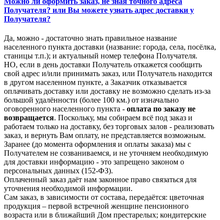
Можно ли оформить заказ, не зная точного адреса
Получателя? или Вы можете узнать адрес доставки у
Получателя?
Да, можно - достаточно знать правильное название
населенного пункта доставки (название: города, села, посёлка,
станицы т.п.); и актуальный номер телефона Получателя.
НО, если в день доставки Получатель откажется сообщить
свой адрес и/или принимать заказ, или Получатель находится
в другом населенном пункте, а Заказчик отказывается
оплачивать доставку или доставку не возможно сделать из-за
большой удалённости (более 100 км.) от изначально
оговоренного населенного пункта -
оплата по заказу не
возвращается
. Поскольку, мы собираем всё под заказ и
работаем только на доставку, без торговых залов - реализовать
заказ, и вернуть Вам оплату, не представляется возможным.
Заранее (до момента оформления и оплаты заказа) мы с
Получателем не созваниваемся, и не уточняем необходимую
для доставки информацию - это запрещено законом о
персональных данных (152-ФЗ).
Оплаченный заказ даёт нам законное право связаться для
уточнения необходимой информации.
Сам заказ, в зависимости от состава, передаётся: цветочная
продукция – первой встречной женщине пенсионного
возраста или в ближайший Дом престарелых; кондитерские