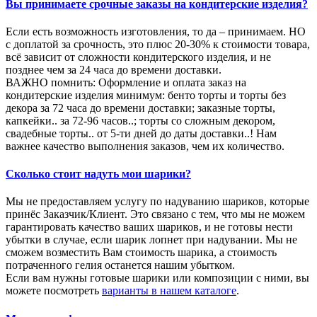
Вы принимаете срочные заказы на кондитерские изделия?
Если есть возможность изготовления, то да – принимаем. НО
с доплатой за срочность, это плюс 20-30% к стоимости товара,
всё зависит от сложности кондитерского изделия, и не
позднее чем за 24 часа до времени доставки.
ВАЖНО помнить: Оформление и оплата заказ на
кондитерские изделия минимум: бенто торты и торты без
декора за 72 часа до времени доставки; заказные торты,
капкейки.. за 72-96 часов..; торты со сложным декором,
свадебные торты.. от 5-ти дней до даты доставки..! Нам
важнее качество выполнения заказов, чем их количество.
Сколько стоит надуть мои шарики?
Мы не предоставляем услугу по надуванию шариков, которые
принёс Заказчик/Клиент. Это связано с тем, что мы не можем
гарантировать качество ваших шариков, и не готовы нести
убытки в случае, если шарик лопнет при надувании. Мы не
сможем возместить Вам стоимость шарика, а стоимость
потраченного гелия останется нашим убытком.
Если вам нужны готовые шарики или композиции с ними, вы
можете посмотреть
варианты в нашем каталоге
.