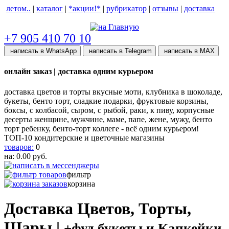
летом..
|
каталог
|
*акции!*
|
рубрикатор
|
отзывы
|
доставка
help центр
+7 905 410 70 10
написать в WhatsApp
написать в Telegram
написать в МАХ
онлайн заказ | доставка одним курьером
доставка цветов и торты вкусные моти, клубника в шоколаде,
букеты, бенто торт, сладкие подарки, фруктовые корзины,
боксы, с колбасой, сыром, с рыбой, раки, к пиву, корпусные
десерты женщине, мужчине, маме, папе, жене, мужу, бенто
торт ребенку, бенто-торт коллеге - всё одним курьером!
ТОП-10 кондитерские и цветочные магазины
товаров:
0
на:
0.00
руб.
фильтр
корзина
Доставка Цветов, Торты,
Шары |
+фуд букеты и Капкейки