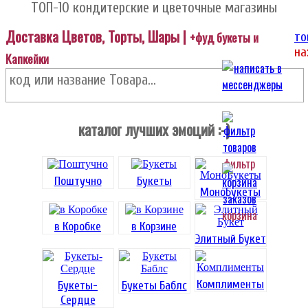
ТОП-10 кондитерские и цветочные магазины
Доставка Цветов, Торты, Шары |
+фуд букеты и
то
на
Капкейки
каталог лучших эмоций :-)
фильтр
Поштучно
Букеты
МоноБукеты
корзина
в Коробке
в Корзине
Элитный Букет
Комплименты
Букеты-
Букеты Баблс
Сердце