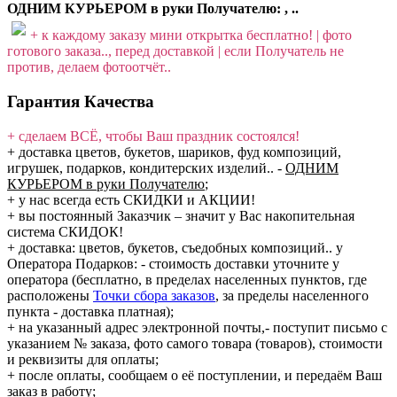
ОДНИМ КУРЬЕРОМ в руки Получателю: , ..
+ к каждому заказу мини открытка бесплатно! | фото
готового заказа.., перед доставкой | если Получатель не
против, делаем фотоотчёт..
Гарантия Качества
+ сделаем ВСЁ, чтобы Ваш праздник состоялся!
+ доставка цветов, букетов, шариков, фуд композиций,
игрушек, подарков, кондитерских изделий..
-
ОДНИМ
КУРЬЕРОМ в руки Получателю
;
+ у нас всегда есть СКИДКИ и АКЦИИ!
+ вы постоянный Заказчик – значит у Вас накопительная
система СКИДОК!
+ доставка: цветов, букетов, съедобных композиций.. у
Оператора Подарков:
- стоимость доставки уточните у
оператора (бесплатно, в пределах населенных пунктов, где
расположены
Точки сбора заказов
, за пределы населенного
пункта - доставка платная);
+ на указанный адрес электронной почты,- поступит письмо с
указанием № заказа, фото самого товара (товаров), стоимости
и реквизиты для оплаты;
+ после оплаты, сообщаем о её поступлении, и передаём Ваш
заказ в работу;