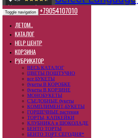
+79054107010
Toggle navigation
ЛЕТОМ..
КАТАЛОГ
HELP ЦЕНТР
КОРЗИНА
РУБРИКАТОР
ВЕСЬ КАТАЛОГ
ЦВЕТЫ ПОШТУЧНО
все БУКЕТЫ
букеты В КОРОБКЕ
букеты В КОРЗИНЕ
МОНОБУКЕТЫ
СЪЕДОБНЫЕ букеты
КОМПЛИМЕНТ-БУКЕТЫ
ГОРШЕЧНЫЕ растения
ТОРТЫ, КАПКЕЙКИ
КЛУБНИКА в ШОКОЛАДЕ
БЕНТО ТОРТЫ
БЕНТО ТОРТ СЕГОДНЯ*