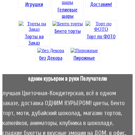
Игрушки
Доставим!
Гелиевые
шары
Бенто торты
Торты на
Торт по ФОТО
Заказ
без Декора
Пирожные
одним курьером в руки Получателю
лучшая Цветочная-Кондитерская, всё в одном
заказе, доставка ОДНИМ КУРЬЕРОМ! цветы, бенто
торт, моти, дубайский шоколад, магазин тортов,
капкейков, аниматоры, клубника в шоколаде,
сладкие букеты и вкусные эмоции на ДОМ, в офис,