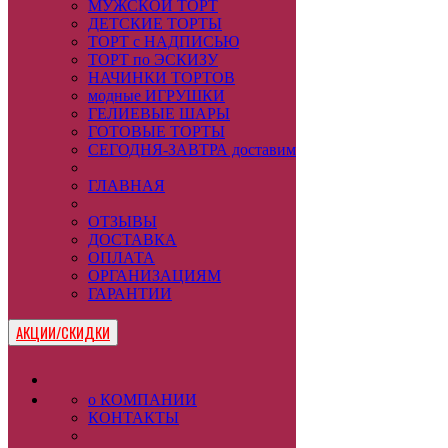
МУЖСКОЙ ТОРТ
ДЕТСКИЕ ТОРТЫ
ТОРТ с НАДПИСЬЮ
ТОРТ по ЭСКИЗУ
НАЧИНКИ ТОРТОВ
модные ИГРУШКИ
ГЕЛИЕВЫЕ ШАРЫ
ГОТОВЫЕ ТОРТЫ
СЕГОДНЯ-ЗАВТРА доставим
ГЛАВНАЯ
ОТЗЫВЫ
ДОСТАВКА
ОПЛАТА
ОРГАНИЗАЦИЯМ
ГАРАНТИИ
АКЦИИ/СКИДКИ
о КОМПАНИИ
КОНТАКТЫ