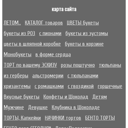
карта сайта
ЛЕТОМ..
КАТАЛОГ товаров
ЦВЕТЫ букеты
букеты из РОЗ
с пионами
букеты из эустомы
цветы в шляпной коробке
букеты в корзине
Монобукеты
в форме сердца
ТОРТ по вашему ЭСКИЗУ
розы поштучно
тюльпаны
из герберы
альстромерии
с тюльпанами
хризантемы
с ромашками
с гвоздикой
горшечные
Вкусные букеты
Конфеты и Шоколад
Детям
Мужчине
Девушке
Клубника в Шоколаде
ТОРТЫ, Капкейки
НАЧИНКИ тортов
БЕНТО ТОРТЫ