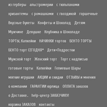
из герберы
альстромерии
с тюльпанами
хризантемы
с ромашками
с гвоздикой
горшечные
Вкусные букеты
Конфеты и Шоколад
Детям
Мужчине
Девушке
Клубника в Шоколаде
ТОРТЫ, Капкейки
НАЧИНКИ тортов
БЕНТО ТОРТЫ
БЕНТО торт СЕГОДНЯ*
Дети+Подростки
Мужской торт
Женский торт
Торт с надписью
готовые торты
Капкейки
Гелиевые Шары
мягкие игрушки
АКЦИИ и скидки
ОТЗЫВЫ и мнения
о компании
ГАРАНТИИ юрлица
ОПЛАТА заказов
о Доставке..
help-центр ЗАКАЗЧИКУ!
корзина ЗАКАЗОВ
контакты