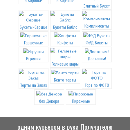
в Коробке
в Корзине
Элитный Букет
Комплименты
Букеты-Сердце
Букеты Баблс
Горшечные
Конфеты
ФУД Букеты
Игрушки
Доставим!
Гелиевые шары
Бенто торты
Торты на Заказ
Торт по ФОТО
без Декора
Пирожные
одним курьером в руки Получателю