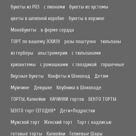
букеты из РОЗ
с пионами
букеты из эустомы
цветы в шляпной коробке
букеты в корзине
Монобукеты
в форме сердца
ТОРТ по вашему ЭСКИЗУ
розы поштучно
тюльпаны
из герберы
альстромерии
с тюльпанами
хризантемы
с ромашками
с гвоздикой
горшечные
Вкусные букеты
Конфеты и Шоколад
Детям
Мужчине
Девушке
Клубника в Шоколаде
ТОРТЫ, Капкейки
НАЧИНКИ тортов
БЕНТО ТОРТЫ
БЕНТО торт СЕГОДНЯ*
Дети+Подростки
Мужской торт
Женский торт
Торт с надписью
готовые торты
Капкейки
Гелиевые Шары