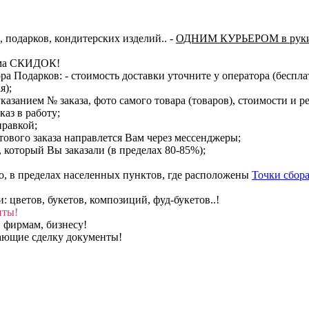
, подарков, кондитерских изделий..
-
ОДНИМ КУРЬЕРОМ в руки
тема СКИДОК!
ора Подарков:
- стоимость доставки уточните у оператора (беспл
я);
казанием № заказа, фото самого товара (товаров), стоимости и р
каз в работу;
правкой;
тового заказа направлется Вам через мессенджеры;
, который Вы заказали (в пределах 80-85%);
о, в пределах населенных пунктов, где расположены
Точки сбора
цветов, букетов, композиций, фуд-букетов..!
нты!
 фирмам, бизнесу!
вающие сделку документы!