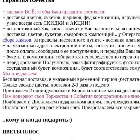
+ сделаем ВСЁ, чтобы Ваш праздник состоялся!
+ доставка цветов, букетов, шариков, фуд композиций, игрушек
+ у нас всегда есть СКИДКИ и АКЦИИ!
+ вы постоянный Заказчик – значит у Вас накопительная сис
+ доставка: цветов, букетов, съедобных композиций.. у Операт
сбора заказов
, за пределы населенного пункта - доставка платна
+ на указанный адрес электронной почты,- поступит письмо с у
+ после оплаты, сообщаем о её поступлении, и передаём Ваш за
+ букеты и композиции, собираются непосредственно перед от
+ перед доставкой Получателю, заказ фотографируется, фото го
+ составленный букет, композиция.. будет соответствовать тому
Мы предлагаем:
Бесплатная доставка, в указанный временной период (бесплатн
Только свежие цветы, поставки 2-3 раза в неделю!
Принимаем Индивидуальные и Корпоративные заказы доставки: 
Нам доверяют свои Торжества и События корпоративные клие
Подбираем и Доставляем подарки компаниям, госучреждениям,
Оплата по Счёту на расчетный счёт. Предоставляем все закры
..кому и когда подарить:)
ЦВЕТЫ ПЛЮС