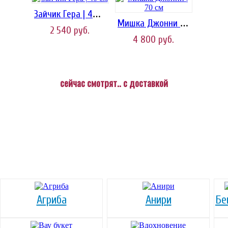
Зайчик Гера | 40 см
Мишка Джонни | 70 см
2 540
руб.
4 800
руб.
сейчас смотрят.. с доставкой
Агриба
Анири
Бе