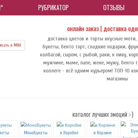
!*
РУБРИКАТОР
ОТЗЫВЫ
онлайн заказ | доставка од
доставка цветов и торты вкусные моти,
исать в МАХ
букеты, бенто торт, сладкие подарки, фру
колбасой, сыром, с рыбой, раки, к пиву, к
мужчине, маме, папе, жене, мужу, бенто т
коллеге - всё одним курьером! ТОП-10 ко
магазины
каталог лучших эмоций :-)
кеты
МоноБукеты
в Коробке
в Корзине