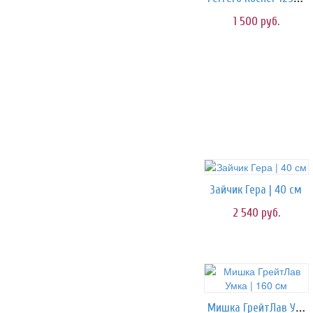
1 500
руб.
Зайчик Гера | 40 см
2 540
руб.
Мишка ГрейтЛав Умка | 160 cм