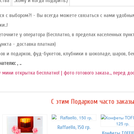
ства
..кому и когда подарить:)
я с выбором?! - Вы всегда можете связаться с нами удобны
и..!
уточните у оператора (бесплатно, в пределах населенных пун
ункта - доставка платная)
ов и подарков, фуд-букетов, клубники в шоколаде, шаров, бе
телю: , ..
 мини открытка бесплатно! | фото готового заказа.., перед до
C этим Подарком часто заказы
Raffaello, 150 гр.