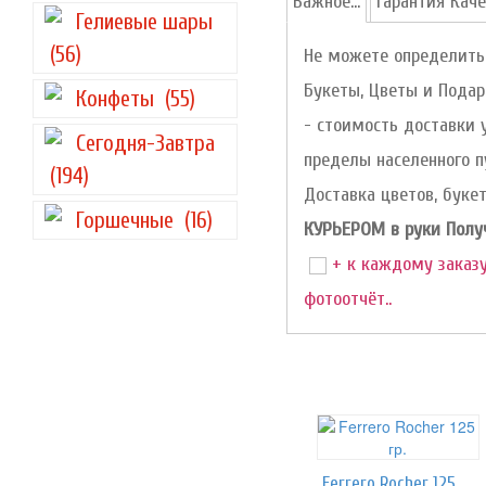
Важное...
Гарантия Каче
Гелиевые шары
(56)
Не можете определитьс
Букеты, Цветы и Подарк
Конфеты
(55)
- стоимость доставки 
Сегодня-Завтра
пределы населенного п
(194)
Доставка цветов, букет
Горшечные
(16)
КУРЬЕРОМ в руки Получа
+ к каждому заказу
фотоотчёт..
Ferrero Rocher 125 гр.