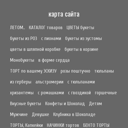
карта сайта
ЛЕТОМ..
КАТАЛОГ товаров
ЦВЕТЫ букеты
букеты из РОЗ
с пионами
букеты из эустомы
цветы в шляпной коробке
букеты в корзине
Монобукеты
в форме сердца
ТОРТ по вашему ЭСКИЗУ
розы поштучно
тюльпаны
из герберы
альстромерии
с тюльпанами
хризантемы
с ромашками
с гвоздикой
горшечные
Вкусные букеты
Конфеты и Шоколад
Детям
Мужчине
Девушке
Клубника в Шоколаде
ТОРТЫ, Капкейки
НАЧИНКИ тортов
БЕНТО ТОРТЫ