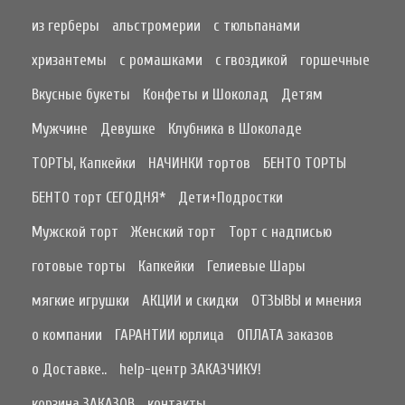
из герберы
альстромерии
с тюльпанами
хризантемы
с ромашками
с гвоздикой
горшечные
Вкусные букеты
Конфеты и Шоколад
Детям
Мужчине
Девушке
Клубника в Шоколаде
ТОРТЫ, Капкейки
НАЧИНКИ тортов
БЕНТО ТОРТЫ
БЕНТО торт СЕГОДНЯ*
Дети+Подростки
Мужской торт
Женский торт
Торт с надписью
готовые торты
Капкейки
Гелиевые Шары
мягкие игрушки
АКЦИИ и скидки
ОТЗЫВЫ и мнения
о компании
ГАРАНТИИ юрлица
ОПЛАТА заказов
о Доставке..
help-центр ЗАКАЗЧИКУ!
корзина ЗАКАЗОВ
контакты