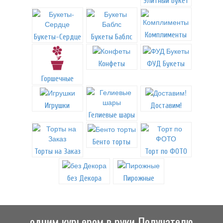
Элитный Букет
Комплименты
Букеты-Сердце
Букеты Баблс
Конфеты
ФУД Букеты
Горшечные
Игрушки
Доставим!
Гелиевые шары
Бенто торты
Торты на Заказ
Торт по ФОТО
без Декора
Пирожные
одним курьером в руки Получателю