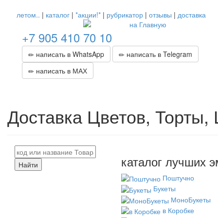
летом..
|
каталог
|
*акции!*
|
рубрикатор
|
отзывы
|
доставка
+7 905 410 70 10
написать в WhatsApp
написать в Telegram
написать в МАХ
Доставка Цветов, Торты,
каталог лучших э
Найти
Поштучно
Букеты
МоноБукеты
в Коробке