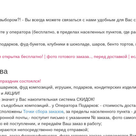
выбором?! - Вы всегда можете связаться с нами удобным для Вас с
ните у оператора (бесплатно, в пределах населенных пунктов, где 
 подарков, фуд-букетов, клубники в шоколаде, шаров, бенто тортов,
 открытка бесплатно! | фото готового заказа.., перед доставкой | 
тва
праздник состоялся!
, шариков, фуд композиций, игрушек, подарков, кондитерских издел
И и АКЦИИ!
– значит у Вас накопительная система СКИДОК!
в, съедобных композиций.. у Оператора Подарков:
- стоимость дост
расположены
Точки сбора заказов
, за пределы населенного пункта - 
ронной почты,- поступит письмо с указанием № заказа, фото самого
о её поступлении, и передаём Ваш заказ в работу;
бираются непосредственно перед отправкой;
елю, заказ фотографируется, фото готового заказа направлется В