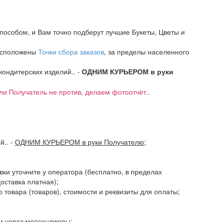
пособом, и Вам точно подберут лучшие Букеты, Цветы и
расположены
Точки сбора заказов
, за пределы населенного
 кондитерских изделий.. -
ОДНИМ КУРЬЕРОМ в руки
если Получатель не против, делаем фотоотчёт..
ий..
-
ОДНИМ КУРЬЕРОМ в руки Получателю
;
авки уточните у оператора (бесплатно, в пределах
доставка платная);
 товара (товаров), стоимости и реквизиты для оплаты;
ам через мессенджеры;