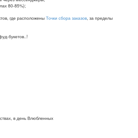
елах 80-85%);
ктов, где расположены
Точки сбора заказов
, за пределы
уд-букетов..!
вствах, в день Влюбленных