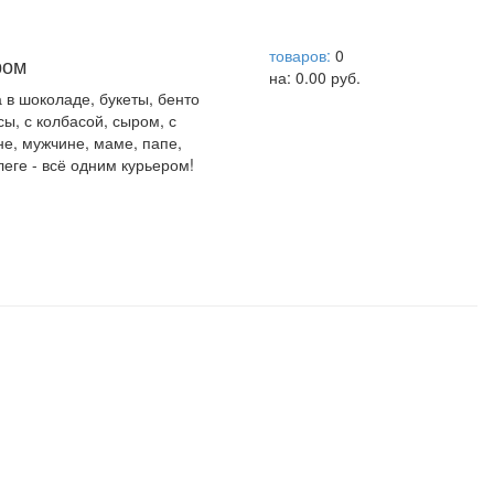
help центр
товаров:
0
ром
на:
0.00
руб.
а в шоколаде, букеты, бенто
сы, с колбасой, сыром, с
не, мужчине, маме, папе,
леге - всё одним курьером!