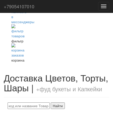
+79054107010
Toggl
navig
фильтр
корзина
Доставка Цветов, Торты,
Шары |
+фуд букеты и Капкейки
Найти