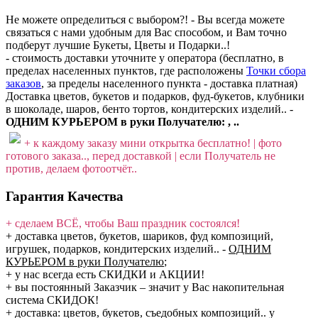
Не можете определиться с выбором?! - Вы всегда можете
связаться с нами удобным для Вас способом, и Вам точно
подберут лучшие Букеты, Цветы и Подарки..!
- стоимость доставки уточните у оператора (бесплатно, в
пределах населенных пунктов, где расположены
Точки сбора
заказов
, за пределы населенного пункта - доставка платная)
Доставка цветов, букетов и подарков, фуд-букетов, клубники
в шоколаде, шаров, бенто тортов, кондитерских изделий.. -
ОДНИМ КУРЬЕРОМ в руки Получателю: , ..
+ к каждому заказу мини открытка бесплатно! | фото
готового заказа.., перед доставкой | если Получатель не
против, делаем фотоотчёт..
Гарантия Качества
+ сделаем ВСЁ, чтобы Ваш праздник состоялся!
+ доставка цветов, букетов, шариков, фуд композиций,
игрушек, подарков, кондитерских изделий..
-
ОДНИМ
КУРЬЕРОМ в руки Получателю
;
+ у нас всегда есть СКИДКИ и АКЦИИ!
+ вы постоянный Заказчик – значит у Вас накопительная
система СКИДОК!
+ доставка: цветов, букетов, съедобных композиций.. у