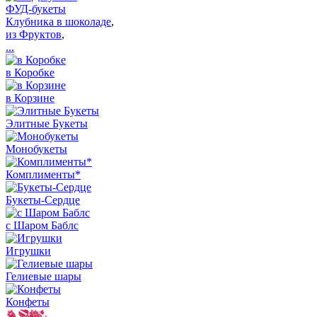
ФУД-букеты
Клубника в шоколаде
,
из Фруктов
,
...
в Коробке
в Корзине
Элитные Букеты
Монобукеты
Комплименты*
Букеты-Сердце
с Шаром Баблс
Игрушки
Гелиевые шары
Конфеты