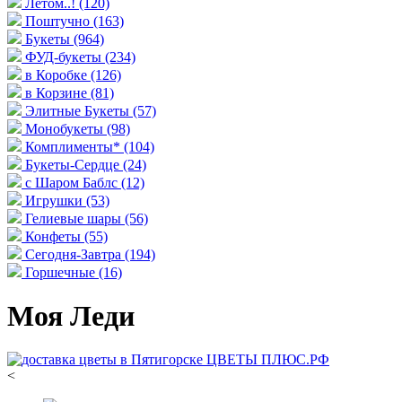
Летом..!
(120)
Поштучно
(163)
Букеты
(964)
ФУД-букеты
(234)
в Коробке
(126)
в Корзине
(81)
Элитные Букеты
(57)
Монобукеты
(98)
Комплименты*
(104)
Букеты-Сердце
(24)
с Шаром Баблс
(12)
Игрушки
(53)
Гелиевые шары
(56)
Конфеты
(55)
Сегодня-Завтра
(194)
Горшечные
(16)
Моя Леди
<