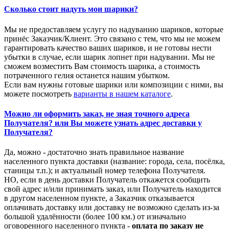
Сколько стоит надуть мои шарики?
Мы не предоставляем услугу по надуванию шариков, которые
принёс Заказчик/Клиент. Это связано с тем, что мы не можем
гарантировать качество ваших шариков, и не готовы нести
убытки в случае, если шарик лопнет при надувании. Мы не
сможем возместить Вам стоимость шарика, а стоимость
потраченного гелия останется нашим убытком.
Если вам нужны готовые шарики или композиции с ними, вы
можете посмотреть
варианты в нашем каталоге
.
Можно ли оформить заказ, не зная точного адреса
Получателя? или Вы можете узнать адрес доставки у
Получателя?
Да, можно - достаточно знать правильное название
населенного пункта доставки (название: города, села, посёлка,
станицы т.п.); и актуальный номер телефона Получателя.
НО, если в день доставки Получатель откажется сообщить
свой адрес и/или принимать заказ, или Получатель находится
в другом населенном пункте, а Заказчик отказывается
оплачивать доставку или доставку не возможно сделать из-за
большой удалённости (более 100 км.) от изначально
оговоренного населенного пункта -
оплата по заказу не