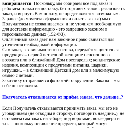
возвращается
. Поскольку, мы собираем всё под заказ и
работаем только на доставку, без торговых залов - реализовать
заказ, и вернуть Вам оплату, не представляется возможным.
Заранее (до момента оформления и оплаты заказа) мы с
Получателем не созваниваемся, и не уточняем необходимую
для доставки информацию - это запрещено законом о
персональных данных (152-ФЗ).
Оплаченный заказ даёт нам законное право связаться для
уточнения необходимой информации.
Сам заказ, в зависимости от состава, передаётся: цветочная
продукция – первой встречной женщине пенсионного
возраста или в ближайший Дом престарелых; кондитерские
изделия, композиции с продуктами питания, шарики,
игрушки.. – в ближайший Детский дом или в малоимущую
семью с детьми.
Заказчику отправляется фотоотчёт о вручении. Заказы – мы
себе не оставляем.
Получатель отказывается от приёма заказа, что дальше..?
Если Получатель отказывается принимать заказ, мы его не
уговариваем (не отводим в сторону, поговорить наедине..), не
оставляем сам заказ: на заборе, под воротами, возле двери и
т.п. – поскольку оставление предмета, который могут