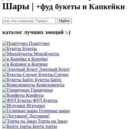
Шары |
+фуд букеты и Капкейки
Найти
каталог лучших эмоций :-)
Поштучно
Букеты
МоноБукеты
в Коробке
в Корзине
Элитный Букет
Букеты-Сердце
Букеты Баблс
Комплименты
Горшечные
Конфеты
ФУД Букеты
Игрушки
Гелиевые шары
Доставим!
Торты на Заказ
Бенто торты