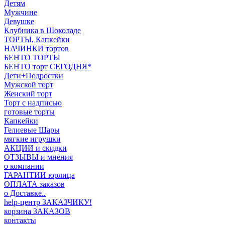
Детям
Мужчине
Девушке
Клубника в Шоколаде
ТОРТЫ, Капкейки
НАЧИНКИ тортов
БЕНТО ТОРТЫ
БЕНТО торт СЕГОДНЯ*
Дети+Подростки
Мужской торт
Женский торт
Торт с надписью
готовые торты
Капкейки
Гелиевые Шары
мягкие игрушки
АКЦИИ и скидки
ОТЗЫВЫ и мнения
о компании
ГАРАНТИИ юрлица
ОПЛАТА заказов
о Доставке..
help-центр ЗАКАЗЧИКУ!
корзина ЗАКАЗОВ
контакты