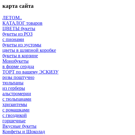
карта сайта
ЛЕТОМ..
КАТАЛОГ товаров
ЦВЕТЫ букеты
букеты из РОЗ
с пионами
букеты из эустомы
цветы в шляпной коробке
букеты в корзине
Монобукеты
в форме сердца
ТОРТ по вашему ЭСКИЗУ
розы поштучно
тюльпаны
из герберы
альстромерии
с тюльпанами
хризантемы
с ромашками
с гвоздикой
горшечные
Вкусные букеты
Конфеты и Шоколад