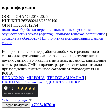
юр. информация
ООО "РОНА" © 2013-2026
ИНН/КПП 2623802616/262301001
ОГРН 1132651012394
политика обработки персональных данных
|
условия
осуществления заказа (оферта)
|
пользовательское соглашение
|
согласие на обработку ПД
|
политика использования файлов
cookie
Копирование и/или переработка любых материалов этого
сайта - для публичного использования их (размещение на
других сайтах, публикации в печатных изданиях, размещение
в электронных СМИ и прочие) разрешается исключительно
при получении письменного согласия от руководителя ООО
РОНА
RONAEXPO
|
МЦ РОНА
|
TELEGRAM КАНАЛ
|
ВКОНТАКТЕ написать
|
ОДНОКЛАССНИКИ
Select Language
▼
+79054107010
Toggle navigation