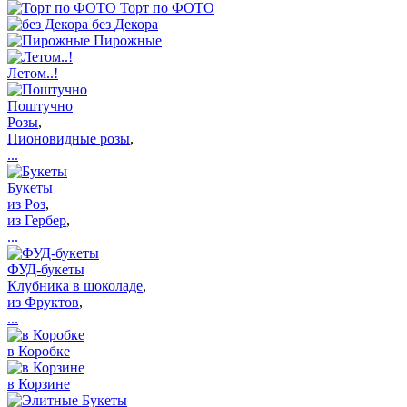
Торт по ФОТО
без Декора
Пирожные
Летом..!
Поштучно
Розы
,
Пионовидные розы
,
...
Букеты
из Роз
,
из Гербер
,
...
ФУД-букеты
Клубника в шоколаде
,
из Фруктов
,
...
в Коробке
в Корзине