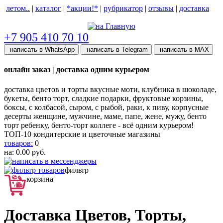
летом..
|
каталог
|
*акции!*
|
рубрикатор
|
отзывы
|
доставка
help центр
+7 905 410 70 10
написать в WhatsApp
написать в Telegram
написать в МАХ
онлайн заказ | доставка одним курьером
доставка цветов и торты вкусные моти, клубника в шоколаде,
букеты, бенто торт, сладкие подарки, фруктовые корзины,
боксы, с колбасой, сыром, с рыбой, раки, к пиву, корпусные
десерты женщине, мужчине, маме, папе, жене, мужу, бенто
торт ребенку, бенто-торт коллеге - всё одним курьером!
ТОП-10 кондитерские и цветочные магазины
товаров:
0
на:
0.00
руб.
фильтр
корзина
Доставка Цветов, Торты,