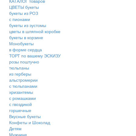
КАТАЛОГ товаров
ЦВЕТЫ букеты
букеты из РОЗ
с пионами
букеты из эустомы
цветы в шляпной коробке
букеты в корзине
Монобукеты
в форме сердца
ТОРТ по вашему ЭСКИЗУ
розы поштучно
тюльпаны
из герберы
альстромерии
с тюльпанами
хризантемы
с ромашками
с гвоздикой
горшечные
Вкусные букеты
Конфеты и Шоколад
Детям
Мужчине