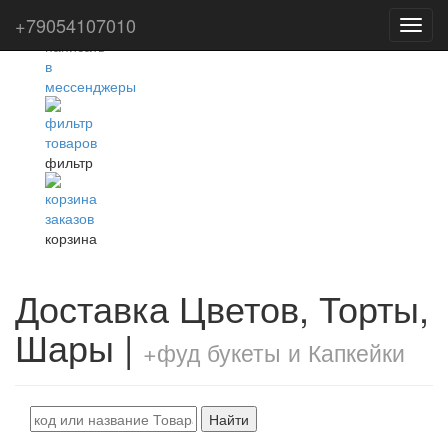
+79054107010
Toggl
navig
фильтр
корзина
Доставка Цветов, Торты,
Шары |
+фуд букеты и Капкейки
Найти