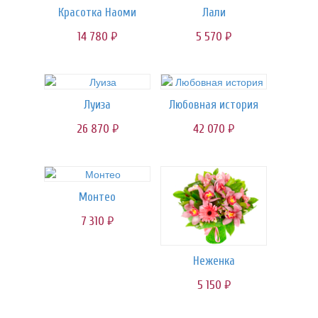
Красотка Наоми
Лали
14 780
5 570
руб.
руб.
Луиза
Любовная история
26 870
42 070
руб.
руб.
Монтео
7 310
руб.
Неженка
5 150
руб.