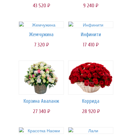
43 520
9 240
руб.
руб.
Жемчужина
Инфинити
7 320
17 410
руб.
руб.
Корзина Аваланж
Коррида
27 340
28 920
руб.
руб.