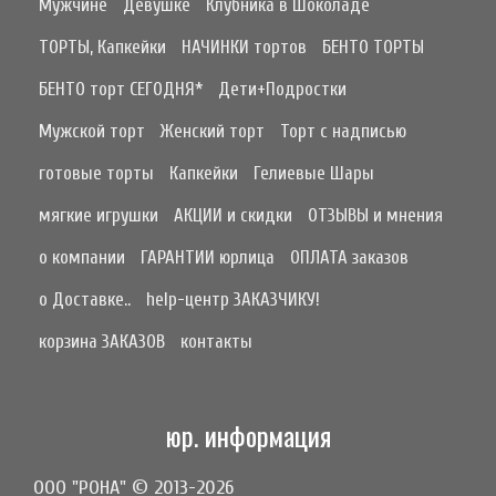
Мужчине
Девушке
Клубника в Шоколаде
ТОРТЫ, Капкейки
НАЧИНКИ тортов
БЕНТО ТОРТЫ
БЕНТО торт СЕГОДНЯ*
Дети+Подростки
Мужской торт
Женский торт
Торт с надписью
готовые торты
Капкейки
Гелиевые Шары
мягкие игрушки
АКЦИИ и скидки
ОТЗЫВЫ и мнения
о компании
ГАРАНТИИ юрлица
ОПЛАТА заказов
о Доставке..
help-центр ЗАКАЗЧИКУ!
корзина ЗАКАЗОВ
контакты
юр. информация
ООО "РОНА" © 2013-2026