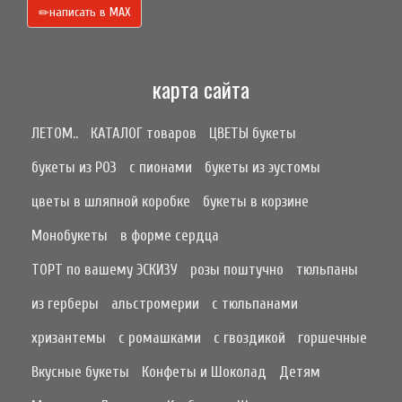
написать в МАХ
карта сайта
ЛЕТОМ..
КАТАЛОГ товаров
ЦВЕТЫ букеты
букеты из РОЗ
с пионами
букеты из эустомы
цветы в шляпной коробке
букеты в корзине
Монобукеты
в форме сердца
ТОРТ по вашему ЭСКИЗУ
розы поштучно
тюльпаны
из герберы
альстромерии
с тюльпанами
хризантемы
с ромашками
с гвоздикой
горшечные
Вкусные букеты
Конфеты и Шоколад
Детям