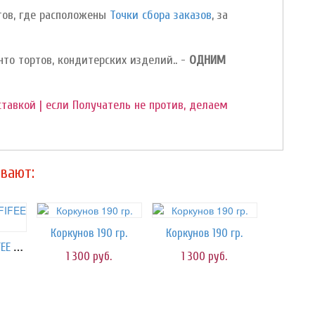
ктов, где расположены
Точки сбора заказов
, за
нто тортов, кондитерских изделий.. -
ОДНИМ
ставкой | если Получатель не против, делаем
вают:
Коркунов 190 гр.
Коркунов 190 гр.
Конфеты TOFFIFEE 125 гр.
1 300
руб.
1 300
руб.