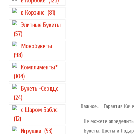
в Коробке
(126)
в Корзине
(81)
Элитные Букеты
(57)
Монобукеты
(98)
Комплименты*
(104)
Букеты-Сердце
(24)
Важное...
Гарантия Каче
с Шаром Баблс
(12)
Не можете определитьс
Игрушки
(53)
Букеты, Цветы и Подарк