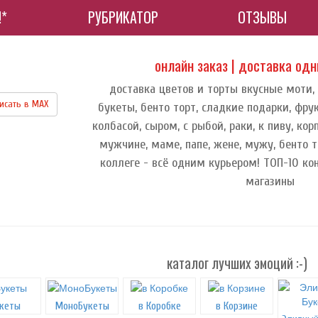
!*
РУБРИКАТОР
ОТЗЫВЫ
онлайн заказ | доставка од
доставка цветов и торты вкусные моти,
исать в МАХ
букеты, бенто торт, сладкие подарки, фру
колбасой, сыром, с рыбой, раки, к пиву, к
мужчине, маме, папе, жене, мужу, бенто т
коллеге - всё одним курьером! ТОП-10 ко
магазины
каталог лучших эмоций :-)
кеты
МоноБукеты
в Коробке
в Корзине