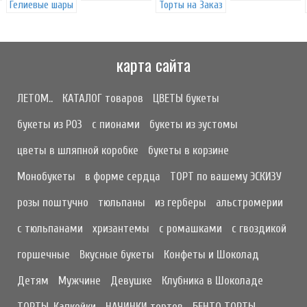
Гелиевые шары
Торты на Заказ
карта сайта
ЛЕТОМ..
КАТАЛОГ товаров
ЦВЕТЫ букеты
букеты из РОЗ
с пионами
букеты из эустомы
цветы в шляпной коробке
букеты в корзине
Монобукеты
в форме сердца
ТОРТ по вашему ЭСКИЗУ
розы поштучно
тюльпаны
из герберы
альстромерии
с тюльпанами
хризантемы
с ромашками
с гвоздикой
горшечные
Вкусные букеты
Конфеты и Шоколад
Детям
Мужчине
Девушке
Клубника в Шоколаде
ТОРТЫ, Капкейки
НАЧИНКИ тортов
БЕНТО ТОРТЫ