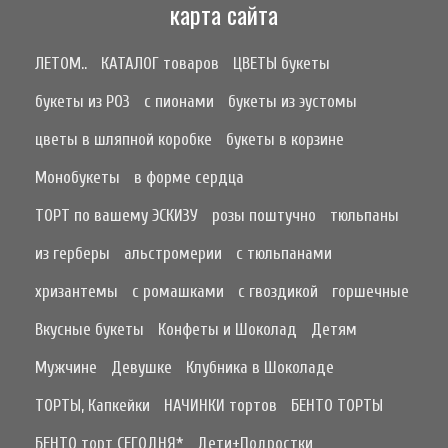
карта сайта
ЛЕТОМ..
КАТАЛОГ товаров
ЦВЕТЫ букеты
букеты из РОЗ
с пионами
букеты из эустомы
цветы в шляпной коробке
букеты в корзине
Монобукеты
в форме сердца
ТОРТ по вашему ЭСКИЗУ
розы поштучно
тюльпаны
из герберы
альстромерии
с тюльпанами
хризантемы
с ромашками
с гвоздикой
горшечные
Вкусные букеты
Конфеты и Шоколад
Детям
Мужчине
Девушке
Клубника в Шоколаде
ТОРТЫ, Капкейки
НАЧИНКИ тортов
БЕНТО ТОРТЫ
БЕНТО торт СЕГОДНЯ*
Дети+Подростки