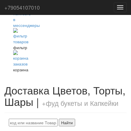
+79054107010
Toggl
navig
фильтр
корзина
Доставка Цветов, Торты,
Шары |
+фуд букеты и Капкейки
Найти