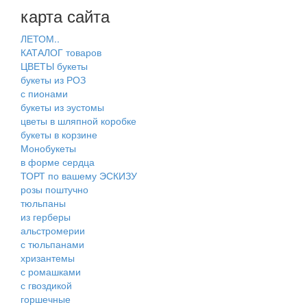
карта сайта
ЛЕТОМ..
КАТАЛОГ товаров
ЦВЕТЫ букеты
букеты из РОЗ
с пионами
букеты из эустомы
цветы в шляпной коробке
букеты в корзине
Монобукеты
в форме сердца
ТОРТ по вашему ЭСКИЗУ
розы поштучно
тюльпаны
из герберы
альстромерии
с тюльпанами
хризантемы
с ромашками
с гвоздикой
горшечные