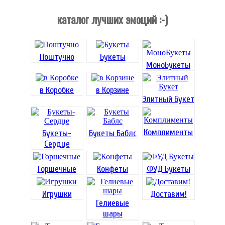
каталог лучших эмоций :-)
Поштучно
Букеты
МоноБукеты
в Коробке
в Корзине
Элитный Букет
Комплименты
Букеты-
Букеты Баблс
Сердце
Горшечные
Конфеты
ФУД Букеты
Игрушки
Доставим!
Гелиевые
шары