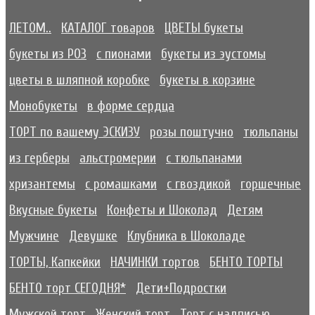
ЛЕТОМ..
КАТАЛОГ товаров
ЦВЕТЫ букеты
букеты из РОЗ
с пионами
букеты из эустомы
цветы в шляпной коробке
букеты в корзине
Монобукеты
в форме сердца
ТОРТ по вашему ЭСКИЗУ
розы поштучно
тюльпаны
из герберы
альстромерии
с тюльпанами
хризантемы
с ромашками
с гвоздикой
горшечные
Вкусные букеты
Конфеты и Шоколад
Детям
Мужчине
Девушке
Клубника в Шоколаде
ТОРТЫ, Капкейки
НАЧИНКИ тортов
БЕНТО ТОРТЫ
БЕНТО торт СЕГОДНЯ*
Дети+Подростки
Мужской торт
Женский торт
Торт с надписью