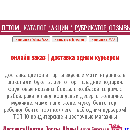
ЛЕТОМ..
КАТАЛОГ
*АКЦИИ!*
РУБРИКАТОР
ОТЗЫВ
+7 905 410 70 10
написать в WhatsApp
написать в Telegram
написать в МАХ
HELP ЦЕНТР
онлайн заказ | доставка одним курьером
доставка цветов и торты вкусные моти, клубника в
шоколаде, букеты, бенто торт, сладкие подарки,
фруктовые корзины, боксы, с колбасой, сыром, с
рыбой, раки, к пиву, корпусные десерты женщине,
мужчине, маме, папе, жене, мужу, бенто торт
ребенку, бенто-торт коллеге - всё одним курьером!
ТОП-10 кондитерские и цветочные магазины
Доставка Цветов, Торты, Шары |
+фуд букеты и
то