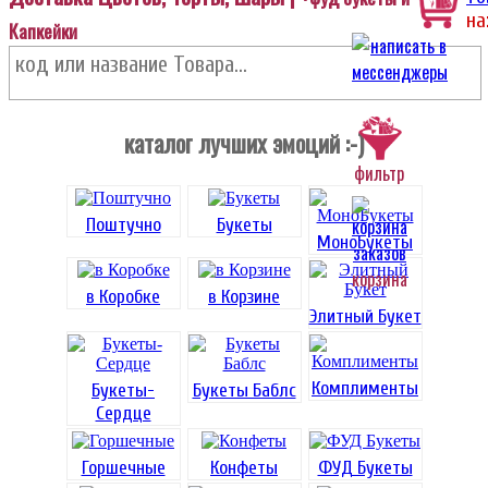
на
Капкейки
каталог лучших эмоций :-)
фильтр
Поштучно
Букеты
МоноБукеты
корзина
в Коробке
в Корзине
Элитный Букет
Комплименты
Букеты-
Букеты Баблс
Сердце
Горшечные
Конфеты
ФУД Букеты