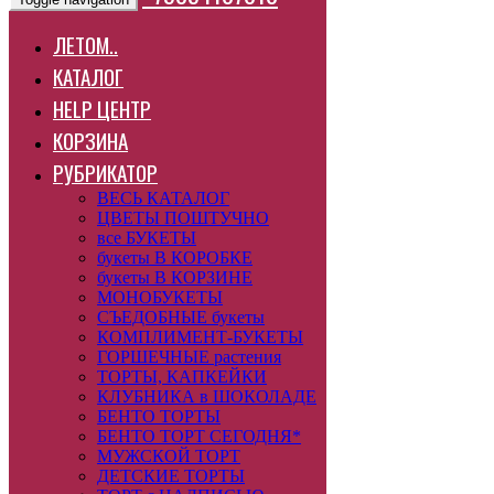
ЛЕТОМ..
КАТАЛОГ
HELP ЦЕНТР
КОРЗИНА
РУБРИКАТОР
ВЕСЬ КАТАЛОГ
ЦВЕТЫ ПОШТУЧНО
все БУКЕТЫ
букеты В КОРОБКЕ
букеты В КОРЗИНЕ
МОНОБУКЕТЫ
СЪЕДОБНЫЕ букеты
КОМПЛИМЕНТ-БУКЕТЫ
ГОРШЕЧНЫЕ растения
ТОРТЫ, КАПКЕЙКИ
КЛУБНИКА в ШОКОЛАДЕ
БЕНТО ТОРТЫ
БЕНТО ТОРТ СЕГОДНЯ*
МУЖСКОЙ ТОРТ
ДЕТСКИЕ ТОРТЫ