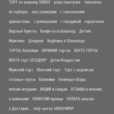
ТОРТ по вашему ЭСКИЗУ
розы поштучно
тюльпаны
из герберы
альстромерии
с тюльпанами
хризантемы
с ромашками
с гвоздикой
горшечные
Вкусные букеты
Конфеты и Шоколад
Детям
Мужчине
Девушке
Клубника в Шоколаде
ТОРТЫ, Капкейки
НАЧИНКИ тортов
БЕНТО ТОРТЫ
БЕНТО торт СЕГОДНЯ*
Дети+Подростки
Мужской торт
Женский торт
Торт с надписью
готовые торты
Капкейки
Гелиевые Шары
мягкие игрушки
АКЦИИ и скидки
ОТЗЫВЫ и мнения
о компании
ГАРАНТИИ юрлица
ОПЛАТА заказов
о Доставке..
help-центр ЗАКАЗЧИКУ!