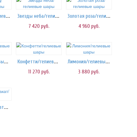
Звездопад/гелиевые шары
Звезды неба/гелиевые шары
Золотая роза/гелиевые шары
7 420
руб.
4 960
руб.
Каберне/гелиевые шары
Конфетти/гелиевые шары
Лимония/гелиевые шары
11 270
руб.
3 880
руб.
Малиновый закат/шары