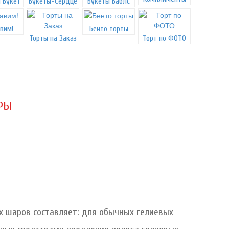
 Букет
Букеты-Сердце
Букеты Баблс
вим!
Бенто торты
Торты на Заказ
Торт по ФОТО
РЫ
 шаров составляет: для обычных гелиевых