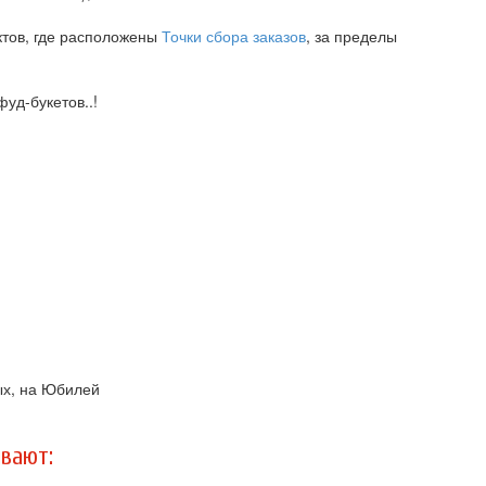
ктов, где расположены
Точки сбора заказов
, за пределы
уд-букетов..!
ых, на Юбилей
вают: