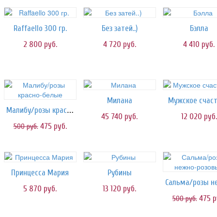
Raffaello 300 гр.
Без затей..)
Бэлла
2 800
руб.
4 720
руб.
4 410
руб.
Милана
Мужское счасть
Малибу/розы красно-белые
45 740
руб.
12 020
руб.
475
руб.
500
руб.
Принцесса Мария
Рубины
5 870
руб.
13 120
руб.
475
р
500
руб.