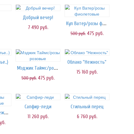
Добрый вечер!
Кул Ватер/розы фиолетовые
7 490
руб.
475
руб.
500
руб.
е..)
Облако "Нежность"
Мэджик Таймс/розы розовые
15 160
руб.
475
руб.
500
руб.
Сапфир-леди
Стильный перец
Сальма/розы нежно-розовые
11 260
руб.
6 760
руб.
уб.