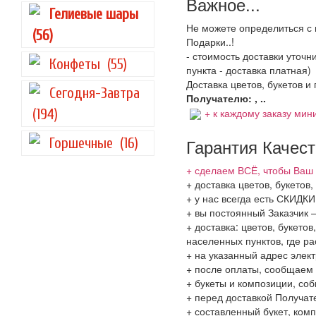
Важное...
Гелиевые шары
Не можете определиться с 
(56)
Подарки..!
- стоимость доставки уточ
Конфеты
(55)
пункта - доставка платная)
Доставка цветов, букетов и
Сегодня-Завтра
Получателю: , ..
+ к каждому заказу мини
(194)
Гарантия Качес
Горшечные
(16)
+ сделаем ВСЁ, чтобы Ваш 
+ доставка цветов, букетов
+ у нас всегда есть СКИДК
+ вы постоянный Заказчик 
+ доставка: цветов, букето
населенных пунктов, где 
+ на указанный адрес элект
+ после оплаты, сообщаем 
+ букеты и композиции, со
+ перед доставкой Получат
+ составленный букет, комп