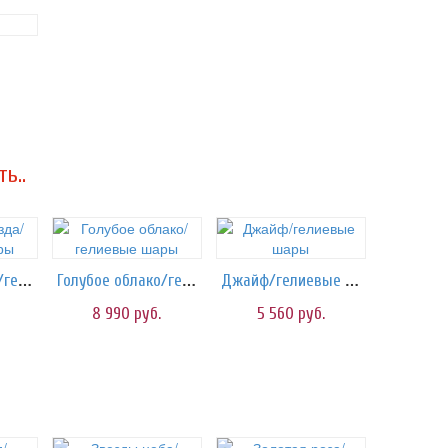
ь..
Голубая Звезда/гелиевые шары
Голубое облако/гелиевые шары
Джайф/гелиевые шары
8 990
руб.
5 560
руб.