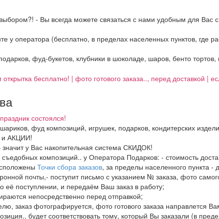
выбором?! - Вы всегда можете связаться с нами удобным для Вас с
ните у оператора (бесплатно, в пределах населенных пунктов, где 
 подарков, фуд-букетов, клубники в шоколаде, шаров, бенто тортов,
 открытка бесплатно! | фото готового заказа.., перед доставкой | 
тва
праздник состоялся!
, шариков, фуд композиций, игрушек, подарков, кондитерских издел
И и АКЦИИ!
– значит у Вас накопительная система СКИДОК!
в, съедобных композиций.. у Оператора Подарков:
- стоимость дост
расположены
Точки сбора заказов
, за пределы населенного пункта - 
ронной почты,- поступит письмо с указанием № заказа, фото самого
о её поступлении, и передаём Ваш заказ в работу;
бираются непосредственно перед отправкой;
елю, заказ фотографируется, фото готового заказа направлется В
озиция.. будет соответствовать тому, который Вы заказали (в пред