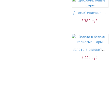
Днюха/гелиевые шары
3 380
руб.
Золото в белом/гелиевые шары
3 440
руб.