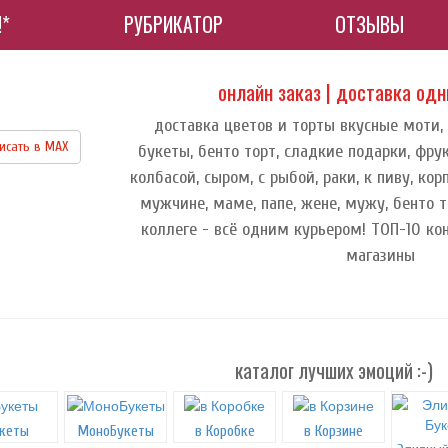
!*
РУБРИКАТОР
ОТЗЫВЫ
онлайн заказ | доставка од
доставка цветов и торты вкусные моти,
исать в МАХ
букеты, бенто торт, сладкие подарки, фру
колбасой, сыром, с рыбой, раки, к пиву, к
мужчине, маме, папе, жене, мужу, бенто т
коллеге - всё одним курьером! ТОП-10 ко
магазины
каталог лучших эмоций :-)
кеты
МоноБукеты
в Коробке
в Корзине