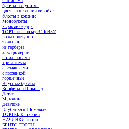
с пионами
букеты из эустомы
цветы в шляпной коробке
букеты в корзине
Монобукеты
в форме сердца
ТОРТ по вашему ЭСКИЗУ
розы поштучно
тюльпаны
из герберы
альстромерии
с тюльпанами
хризантемы
с ромашками
с гвоздикой
горшечные
Вкусные букеты
Конфеты и Шоколад
Детям
Мужчине
Девушке
Клубника в Шоколаде
ТОРТЫ, Капкейки
НАЧИНКИ тортов
БЕНТО ТОРТЫ