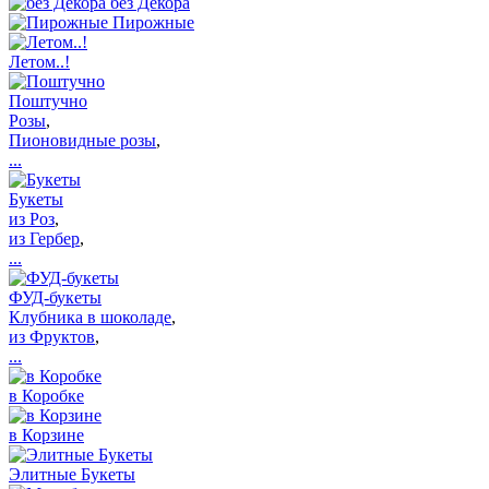
без Декора
Пирожные
Летом..!
Поштучно
Розы
,
Пионовидные розы
,
...
Букеты
из Роз
,
из Гербер
,
...
ФУД-букеты
Клубника в шоколаде
,
из Фруктов
,
...
в Коробке
в Корзине
Элитные Букеты