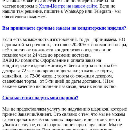
Вы также можете самостоятельно посмотреть ответы на
частые вопросы в
Хэлп-Центре на нашем сайте
. Если не
нашли там решение, пишите в WhatsApp или Telegram - мы
обязательно поможем.
Вы принимаете срочные заказы на кондитерские изделия?
Если есть возможность изготовления, то да – принимаем. НО
с доплатой за срочность, это плюс 20-30% к стоимости товара,
всё зависит от сложности кондитерского изделия, и не
позднее чем за 24 часа до времени доставки.
ВАЖНО помнить: Оформление и оплата заказ на
кондитерские изделия минимум: бенто торты и торты без
декора за 72 часа до времени доставки; заказные торты,
капкейки.. за 72-96 часов..; торты со сложным декором,
свадебные торты.. от 5-ти дней до даты доставки..! Нам
важнее качество выполнения заказов, чем их количество.
Сколько стоит надуть мои шарики?
Мы не предоставляем услугу по надуванию шариков, которые
принёс Заказчик/Клиент. Это связано с тем, что мы не можем
гарантировать качество ваших шариков, и не готовы нести
убытки в случае, если шарик лопнет при надувании. Мы не
сможем возместить Вам стоимость шарика, а стоимость