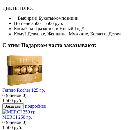
ЦВЕТЫ ПЛЮС
+ Выбирай!
Букеты/композиции
По цене
3500 - 5500 руб.
Когда?
на Праздник, в Новый Год*
Кому?
Девушке, Женщине, Мужчине, Коллеге, Детям
C этим Подарком часто заказывают:
Ferrero Rocher 125 гр.
0
(
оценок
0
)
1 500
руб.
подробнее
Заказать!
MERCI 250 гр.
0
(
оценок
0
)
1 500
руб.