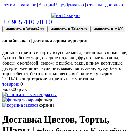
летом..
|
каталог
|
*акции!*
|
рубрикатор
|
отзывы
|
доставка
help центр
+7 905 410 70 10
написать в WhatsApp
написать в Telegram
написать в МАХ
онлайн заказ | доставка одним курьером
доставка цветов и торты вкусные моти, клубника в шоколаде,
букеты, бенто торт, сладкие подарки, фруктовые корзины,
боксы, с колбасой, сыром, с рыбой, раки, к пиву, корпусные
десерты женщине, мужчине, маме, папе, жене, мужу, бенто
торт ребенку, бенто-торт коллеге - всё одним курьером!
ТОП-10 кондитерские и цветочные магазины
товаров:
0
на:
0.00
руб.
фильтр
корзина
Доставка Цветов, Торты,
Шары |
+фуд букеты и Капкейки