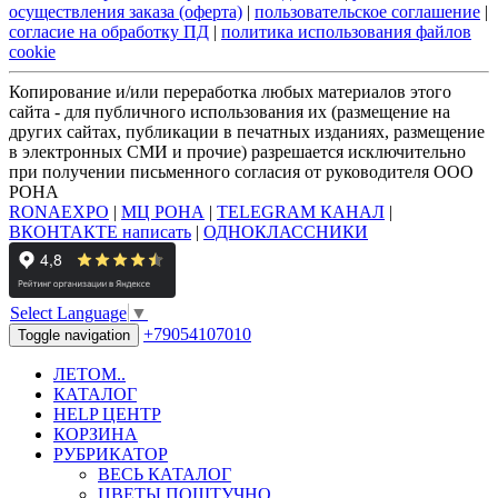
осуществления заказа (оферта)
|
пользовательское соглашение
|
согласие на обработку ПД
|
политика использования файлов
cookie
Копирование и/или переработка любых материалов этого
сайта - для публичного использования их (размещение на
других сайтах, публикации в печатных изданиях, размещение
в электронных СМИ и прочие) разрешается исключительно
при получении письменного согласия от руководителя ООО
РОНА
RONAEXPO
|
МЦ РОНА
|
TELEGRAM КАНАЛ
|
ВКОНТАКТЕ написать
|
ОДНОКЛАССНИКИ
Select Language
▼
+79054107010
Toggle navigation
ЛЕТОМ..
КАТАЛОГ
HELP ЦЕНТР
КОРЗИНА
РУБРИКАТОР
ВЕСЬ КАТАЛОГ
ЦВЕТЫ ПОШТУЧНО