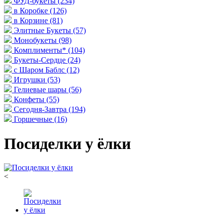
ФУД-букеты
(234)
в Коробке
(126)
в Корзине
(81)
Элитные Букеты
(57)
Монобукеты
(98)
Комплименты*
(104)
Букеты-Сердце
(24)
с Шаром Баблс
(12)
Игрушки
(53)
Гелиевые шары
(56)
Конфеты
(55)
Сегодня-Завтра
(194)
Горшечные
(16)
Посиделки у ёлки
<