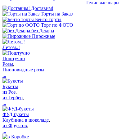
Гелиевые шары
Доставим!
Торты на Заказ
Бенто торты
Торт по ФОТО
без Декора
Пирожные
Летом..!
Поштучно
Розы
,
Пионовидные розы
,
...
Букеты
из Роз
,
из Гербер
,
...
ФУД-букеты
Клубника в шоколаде
,
из Фруктов
,
...