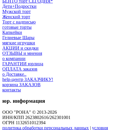
БЕНТО торт СЕГОДНЯ*
Дети+Подростки
Мужской торт
Женский торт
Торт с надписью
готовые торты
Капкейки
Гелиевые Шары
мягкие игрушки
АКЦИИ и скидки
ОТЗЫВЫ и мнения
о компании
ГАРАНТИИ юрлица
ОПЛАТА заказов
о Доставке..
help-центр ЗАКАЗЧИКУ!
корзина ЗАКАЗОВ
контакты
юр. информация
ООО "РОНА" © 2013-2026
ИНН/КПП 2623802616/262301001
ОГРН 1132651012394
политика обработки персональных данных
|
условия