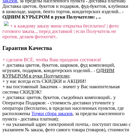
заказов
, за пределы населенного пункта - доставка платная)
Доставка цветов, букетов и подарков, фуд-букетов, клубники
в шоколаде, шаров, бенто тортов, кондитерских изделий.. -
ОДНИМ КУРЬЕРОМ в руки Получателю: , ..
+ к каждому заказу мини открытка бесплатно! | фото
готового заказа.., перед доставкой | если Получатель не
против, делаем фотоотчёт..
Гарантия Качества
+ сделаем ВСЁ, чтобы Ваш праздник состоялся!
+ доставка цветов, букетов, шариков, фуд композиций,
игрушек, подарков, кондитерских изделий..
-
ОДНИМ
КУРЬЕРОМ в руки Получателю
;
+ у нас всегда есть СКИДКИ и АКЦИИ!
+ вы постоянный Заказчик – значит у Вас накопительная
система СКИДОК!
+ доставка: цветов, букетов, съедобных композиций.. у
Оператора Подарков:
- стоимость доставки уточните у
оператора (бесплатно, в пределах населенных пунктов, где
расположены
Точки сбора заказов
, за пределы населенного
пункта - доставка платная);
+ на указанный адрес электронной почты,- поступит письмо с
указанием № заказа, фото самого товара (товаров), стоимости