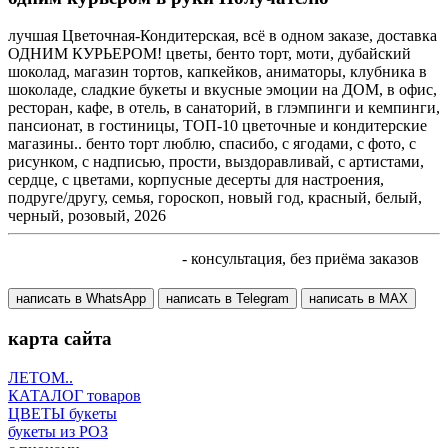
лучшая Цветочная-Кондитерская, всё в одном заказе, доставка
ОДНИМ КУРЬЕРОМ! цветы, бенто торт, моти, дубайский
шоколад, магазин тортов, капкейков, аниматоры, клубника в
шоколаде, сладкие букеты и вкусные эмоции на ДОМ, в офис,
ресторан, кафе, в отель, в санаторий, в глэмпинги и кемпинги,
пансионат, в гостиницы, ТОП-10 цветочные и кондитерские
магазины.. бенто торт люблю, спасибо, с ягодами, с фото, с
рисунком, с надписью, прости, выздоравливай, с артистами,
сердце, с цветами, корпусные десерты для настроения,
подруге/другу, семья, гороскоп, новый год, красный, белый,
черный, розовый, 2026
+7 905 410 70 10
- консультация, без приёма заказов
написать в WhatsApp
написать в Telegram
написать в МАХ
карта сайта
ЛЕТОМ..
КАТАЛОГ товаров
ЦВЕТЫ букеты
букеты из РОЗ