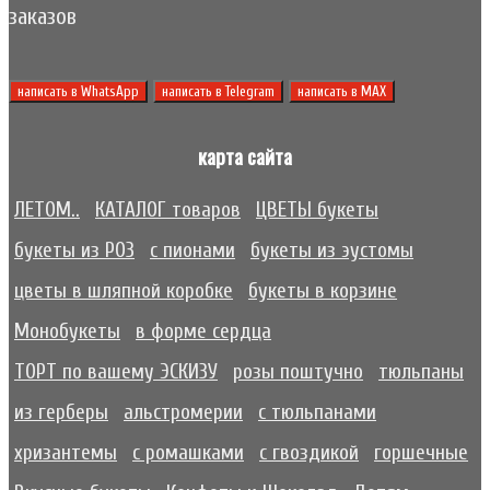
заказов
написать в WhatsApp
написать в Telegram
написать в МАХ
карта сайта
ЛЕТОМ..
КАТАЛОГ товаров
ЦВЕТЫ букеты
букеты из РОЗ
с пионами
букеты из эустомы
цветы в шляпной коробке
букеты в корзине
Монобукеты
в форме сердца
ТОРТ по вашему ЭСКИЗУ
розы поштучно
тюльпаны
из герберы
альстромерии
с тюльпанами
хризантемы
с ромашками
с гвоздикой
горшечные