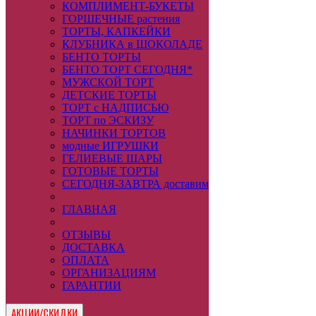
КОМПЛИМЕНТ-БУКЕТЫ
ГОРШЕЧНЫЕ растения
ТОРТЫ, КАПКЕЙКИ
КЛУБНИКА в ШОКОЛАДЕ
БЕНТО ТОРТЫ
БЕНТО ТОРТ СЕГОДНЯ*
МУЖСКОЙ ТОРТ
ДЕТСКИЕ ТОРТЫ
ТОРТ с НАДПИСЬЮ
ТОРТ по ЭСКИЗУ
НАЧИНКИ ТОРТОВ
модные ИГРУШКИ
ГЕЛИЕВЫЕ ШАРЫ
ГОТОВЫЕ ТОРТЫ
СЕГОДНЯ-ЗАВТРА доставим
ГЛАВНАЯ
ОТЗЫВЫ
ДОСТАВКА
ОПЛАТА
ОРГАНИЗАЦИЯМ
ГАРАНТИИ
АКЦИИ/СКИДКИ