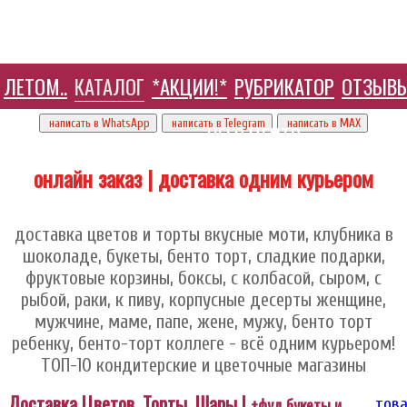
ЛЕТОМ..
КАТАЛОГ
*АКЦИИ!*
РУБРИКАТОР
ОТЗЫВ
+7 905 410 70 10
написать в WhatsApp
написать в Telegram
написать в МАХ
HELP ЦЕНТР
онлайн заказ | доставка одним курьером
доставка цветов и торты вкусные моти, клубника в
шоколаде, букеты, бенто торт, сладкие подарки,
фруктовые корзины, боксы, с колбасой, сыром, с
рыбой, раки, к пиву, корпусные десерты женщине,
мужчине, маме, папе, жене, мужу, бенто торт
ребенку, бенто-торт коллеге - всё одним курьером!
ТОП-10 кондитерские и цветочные магазины
Доставка Цветов, Торты, Шары |
+фуд букеты и
това