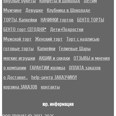
Вкусные букеты
Конфеты и Шоколад
Детям
Мужчине
Девушке
Клубника в Шоколаде
ТОРТЫ, Капкейки
НАЧИНКИ тортов
БЕНТО ТОРТЫ
БЕНТО торт СЕГОДНЯ*
Дети+Подростки
Мужской торт
Женский торт
Торт с надписью
готовые торты
Капкейки
Гелиевые Шары
мягкие игрушки
АКЦИИ и скидки
ОТЗЫВЫ и мнения
о компании
ГАРАНТИИ юрлица
ОПЛАТА заказов
о Доставке..
help-центр ЗАКАЗЧИКУ!
корзина ЗАКАЗОВ
контакты
юр. информация