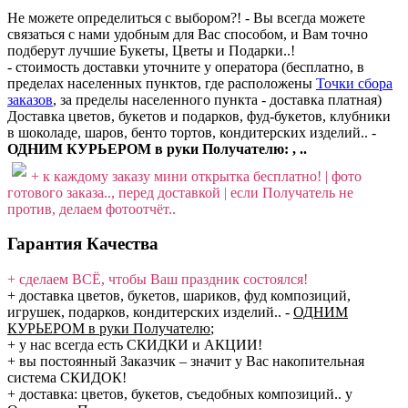
Не можете определиться с выбором?! - Вы всегда можете
связаться с нами удобным для Вас способом, и Вам точно
подберут лучшие Букеты, Цветы и Подарки..!
- стоимость доставки уточните у оператора (бесплатно, в
пределах населенных пунктов, где расположены
Точки сбора
заказов
, за пределы населенного пункта - доставка платная)
Доставка цветов, букетов и подарков, фуд-букетов, клубники
в шоколаде, шаров, бенто тортов, кондитерских изделий.. -
ОДНИМ КУРЬЕРОМ в руки Получателю: , ..
+ к каждому заказу мини открытка бесплатно! | фото
готового заказа.., перед доставкой | если Получатель не
против, делаем фотоотчёт..
Гарантия Качества
+ сделаем ВСЁ, чтобы Ваш праздник состоялся!
+ доставка цветов, букетов, шариков, фуд композиций,
игрушек, подарков, кондитерских изделий..
-
ОДНИМ
КУРЬЕРОМ в руки Получателю
;
+ у нас всегда есть СКИДКИ и АКЦИИ!
+ вы постоянный Заказчик – значит у Вас накопительная
система СКИДОК!
+ доставка: цветов, букетов, съедобных композиций.. у