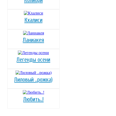
Колибри
Кхалиси
Ланиакея
Легенды осени
Лиловый ..рожка)
Любить..!