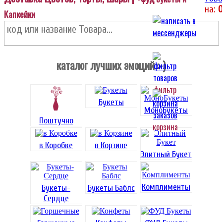
на:
Капкейки
каталог лучших эмоций :-)
фильтр
Букеты
МоноБукеты
Поштучно
корзина
в Коробке
в Корзине
Элитный Букет
Комплименты
Букеты-
Букеты Баблс
Сердце