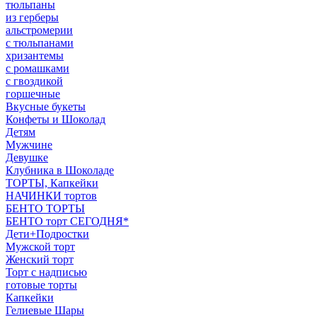
тюльпаны
из герберы
альстромерии
с тюльпанами
хризантемы
с ромашками
с гвоздикой
горшечные
Вкусные букеты
Конфеты и Шоколад
Детям
Мужчине
Девушке
Клубника в Шоколаде
ТОРТЫ, Капкейки
НАЧИНКИ тортов
БЕНТО ТОРТЫ
БЕНТО торт СЕГОДНЯ*
Дети+Подростки
Мужской торт
Женский торт
Торт с надписью
готовые торты
Капкейки
Гелиевые Шары