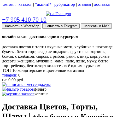
летом..
|
каталог
|
*акции!*
|
рубрикатор
|
отзывы
|
доставка
help центр
+7 905 410 70 10
написать в WhatsApp
написать в Telegram
написать в МАХ
онлайн заказ | доставка одним курьером
доставка цветов и торты вкусные моти, клубника в шоколаде,
букеты, бенто торт, сладкие подарки, фруктовые корзины,
боксы, с колбасой, сыром, с рыбой, раки, к пиву, корпусные
десерты женщине, мужчине, маме, папе, жене, мужу, бенто
торт ребенку, бенто-торт коллеге - всё одним курьером!
ТОП-10 кондитерские и цветочные магазины
товаров:
0
на:
0.00
руб.
фильтр
корзина
Доставка Цветов, Торты,
Шары |
+фуд букеты и Капкейки