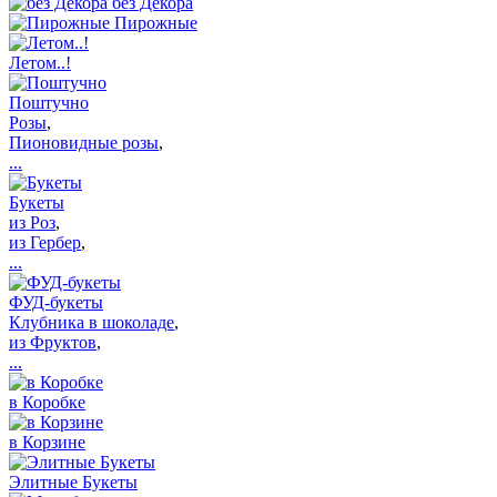
без Декора
Пирожные
Летом..!
Поштучно
Розы
,
Пионовидные розы
,
...
Букеты
из Роз
,
из Гербер
,
...
ФУД-букеты
Клубника в шоколаде
,
из Фруктов
,
...
в Коробке
в Корзине
Элитные Букеты