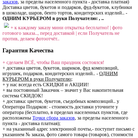
заказов
, за пределы населенного пункта - доставка платная)
Доставка цветов, букетов и подарков, фуд-букетов, клубники
в шоколаде, шаров, бенто тортов, кондитерских изделий.. -
ОДНИМ КУРЬЕРОМ в руки Получателю: , ..
+ к каждому заказу мини открытка бесплатно! | фото
готового заказа.., перед доставкой | если Получатель не
против, делаем фотоотчёт..
Гарантия Качества
+ сделаем ВСЁ, чтобы Ваш праздник состоялся!
+ доставка цветов, букетов, шариков, фуд композиций,
игрушек, подарков, кондитерских изделий..
-
ОДНИМ
КУРЬЕРОМ в руки Получателю
;
+ у нас всегда есть СКИДКИ и АКЦИИ!
+ вы постоянный Заказчик – значит у Вас накопительная
система СКИДОК!
+ доставка: цветов, букетов, съедобных композиций.. у
Оператора Подарков:
- стоимость доставки уточните у
оператора (бесплатно, в пределах населенных пунктов, где
расположены
Точки сбора заказов
, за пределы населенного
пункта - доставка платная);
+ на указанный адрес электронной почты,- поступит письмо с
указанием № заказа, фото самого товара (товаров), стоимости