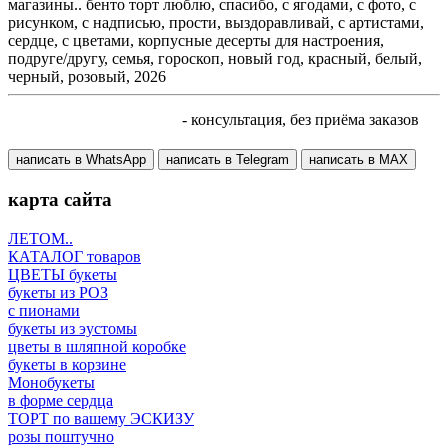
магазины.. бенто торт люблю, спасибо, с ягодами, с фото, с
рисунком, с надписью, прости, выздоравливай, с артистами,
сердце, с цветами, корпусные десерты для настроения,
подруге/другу, семья, гороскоп, новый год, красный, белый,
черный, розовый, 2026
+7 905 410 70 10
- консультация, без приёма заказов
написать в WhatsApp
написать в Telegram
написать в МАХ
карта сайта
ЛЕТОМ..
КАТАЛОГ товаров
ЦВЕТЫ букеты
букеты из РОЗ
с пионами
букеты из эустомы
цветы в шляпной коробке
букеты в корзине
Монобукеты
в форме сердца
ТОРТ по вашему ЭСКИЗУ
розы поштучно