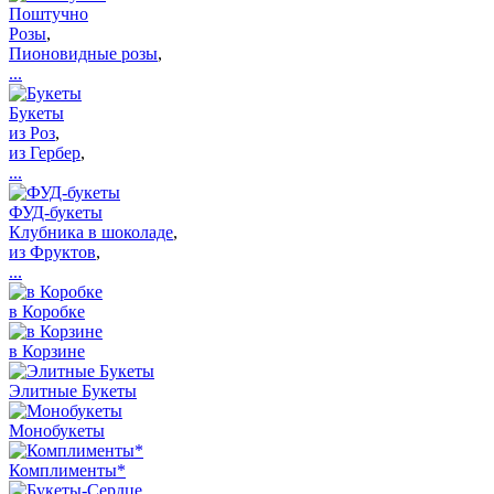
Поштучно
Розы
,
Пионовидные розы
,
...
Букеты
из Роз
,
из Гербер
,
...
ФУД-букеты
Клубника в шоколаде
,
из Фруктов
,
...
в Коробке
в Корзине
Элитные Букеты
Монобукеты
Комплименты*