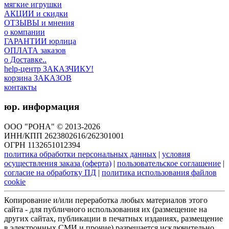
мягкие игрушки
АКЦИИ и скидки
ОТЗЫВЫ и мнения
о компании
ГАРАНТИИ юрлица
ОПЛАТА заказов
о Доставке..
help-центр ЗАКАЗЧИКУ!
корзина ЗАКАЗОВ
контакты
юр. информация
ООО "РОНА" © 2013-2026
ИНН/КПП 2623802616/262301001
ОГРН 1132651012394
политика обработки персональных данных
|
условия
осуществления заказа (оферта)
|
пользовательское соглашение
|
согласие на обработку ПД
|
политика использования файлов
cookie
Копирование и/или переработка любых материалов этого
сайта - для публичного использования их (размещение на
других сайтах, публикации в печатных изданиях, размещение
в электронных СМИ и прочие) разрешается исключительно