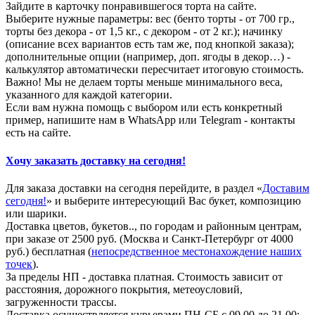
Зайдите в карточку понравившегося торта на сайте.
Выберите нужные параметры: вес (бенто торты - от 700 гр.,
торты без декора - от 1,5 кг., с декором - от 2 кг.); начинку
(описание всех вариантов есть там же, под кнопкой заказа);
дополнительные опции (например, доп. ягоды в декор…) -
калькулятор автоматически пересчитает итоговую стоимость.
Важно! Мы не делаем торты меньше минимального веса,
указанного для каждой категории.
Если вам нужна помощь с выбором или есть конкретный
пример, напишите нам в WhatsApp или Telegram - контакты
есть на сайте.
Хочу заказать доставку на сегодня!
Для заказа доставки на сегодня перейдите, в раздел «
Доставим
сегодня!
» и выберите интересующий Вас букет, композицию
или шарики.
Доставка цветов, букетов.., по городам и районным центрам,
при заказе от 2500 руб. (Москва и Санкт-Петербург от 4000
руб.) бесплатная (
непосредственное местонахождение наших
точек
).
За пределы НП - доставка платная. Стоимость зависит от
расстояния, дорожного покрытия, метеоусловий,
загруженности трассы.
Доставка осуществляется курьерами ПН-СБ с 09.00 до 21.00;