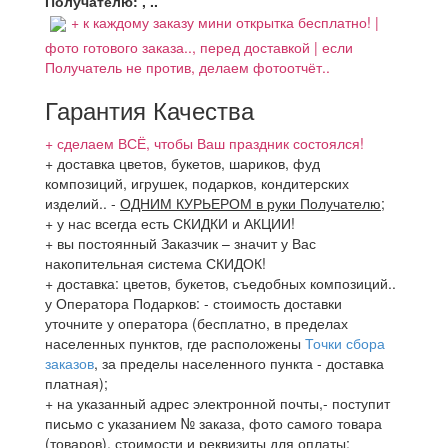
Получателю: , ..
+ к каждому заказу мини открытка бесплатно! |
фото готового заказа.., перед доставкой | если
Получатель не против, делаем фотоотчёт..
Гарантия Качества
+ сделаем ВСЁ, чтобы Ваш праздник состоялся!
+ доставка цветов, букетов, шариков, фуд
композиций, игрушек, подарков, кондитерских
изделий..
-
ОДНИМ КУРЬЕРОМ в руки Получателю
;
+ у нас всегда есть СКИДКИ и АКЦИИ!
+ вы постоянный Заказчик – значит у Вас
накопительная система СКИДОК!
+ доставка: цветов, букетов, съедобных композиций..
у Оператора Подарков:
- стоимость доставки
уточните у оператора (бесплатно, в пределах
населенных пунктов, где расположены
Точки сбора
заказов
, за пределы населенного пункта - доставка
платная);
+ на указанный адрес электронной почты,- поступит
письмо с указанием № заказа, фото самого товара
(товаров), стоимости и реквизиты для оплаты;