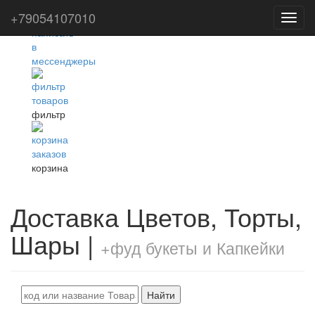
+79054107010
Toggl
navig
фильтр
корзина
Доставка Цветов, Торты,
Шары |
+фуд букеты и Капкейки
Найти