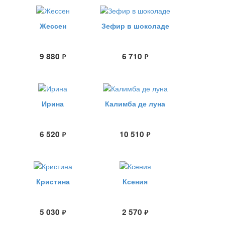
Жессен
Зефир в шоколаде
9 880
6 710
руб.
руб.
Ирина
Калимба де луна
6 520
10 510
руб.
руб.
Кристина
Ксения
5 030
2 570
руб.
руб.