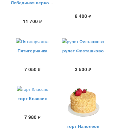
Лебединая верность
8 400
руб.
11 700
руб.
Пятигорчанка
рулет Фисташково
7 050
3 530
руб.
руб.
торт Классик
7 980
руб.
торт Наполеон