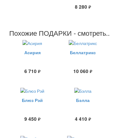
8 280
руб.
Похожие ПОДАРКИ - смотреть..
Асирия
Беллатрикс
6 710
10 060
руб.
руб.
Блюз Рэй
Бэлла
9 450
4 410
руб.
руб.