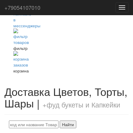
+79054107010
Toggl
navig
фильтр
корзина
Доставка Цветов, Торты,
Шары |
+фуд букеты и Капкейки
Найти