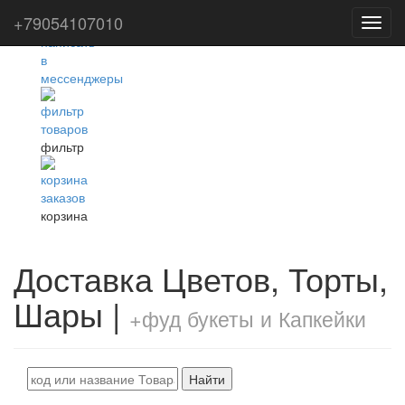
+79054107010
Toggl
navig
фильтр
корзина
Доставка Цветов, Торты,
Шары |
+фуд букеты и Капкейки
Найти