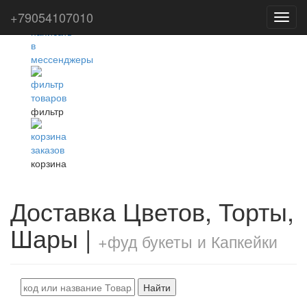
+79054107010
Toggl
navig
фильтр
корзина
Доставка Цветов, Торты,
Шары |
+фуд букеты и Капкейки
Найти