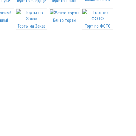
 Букет
Букеты-Сердце
Букеты Баблс
вим!
Бенто торты
Торты на Заказ
Торт по ФОТО