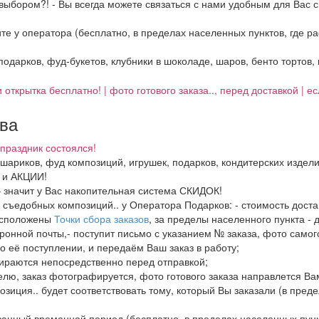
выбором?! - Вы всегда можете связаться с нами удобным для Вас с
ните у оператора (бесплатно, в пределах населенных пунктов, где 
 подарков, фуд-букетов, клубники в шоколаде, шаров, бенто тортов,
 открытка бесплатно! | фото готового заказа.., перед доставкой | 
тва
праздник состоялся!
, шариков, фуд композиций, игрушек, подарков, кондитерских издел
И и АКЦИИ!
– значит у Вас накопительная система СКИДОК!
в, съедобных композиций.. у Оператора Подарков:
- стоимость дост
расположены
Точки сбора заказов
, за пределы населенного пункта - 
ронной почты,- поступит письмо с указанием № заказа, фото самого
о её поступлении, и передаём Ваш заказ в работу;
бираются непосредственно перед отправкой;
елю, заказ фотографируется, фото готового заказа направлется В
озиция.. будет соответствовать тому, который Вы заказали (в пред
азанный временной период (бесплатно, в пределах населенных пун