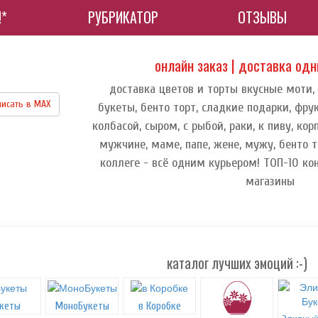
!*
РУБРИКАТОР
ОТЗЫВЫ
онлайн заказ | доставка од
доставка цветов и торты вкусные моти,
исать в МАХ
букеты, бенто торт, сладкие подарки, фру
колбасой, сыром, с рыбой, раки, к пиву, к
мужчине, маме, папе, жене, мужу, бенто т
коллеге - всё одним курьером! ТОП-10 ко
магазины
каталог лучших эмоций :-)
кеты
МоноБукеты
в Коробке