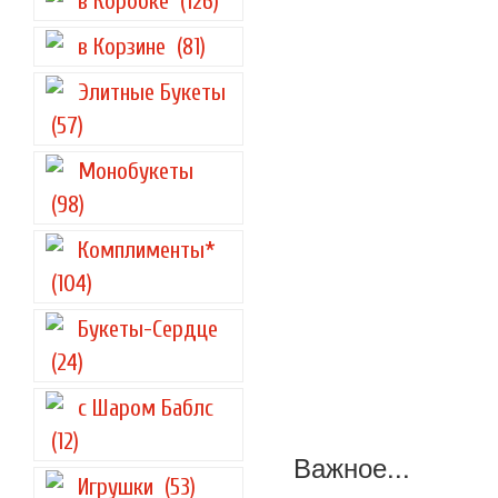
в Коробке
(126)
в Корзине
(81)
Элитные Букеты
(57)
Монобукеты
(98)
Комплименты*
(104)
Букеты-Сердце
(24)
с Шаром Баблс
(12)
Важное...
Игрушки
(53)