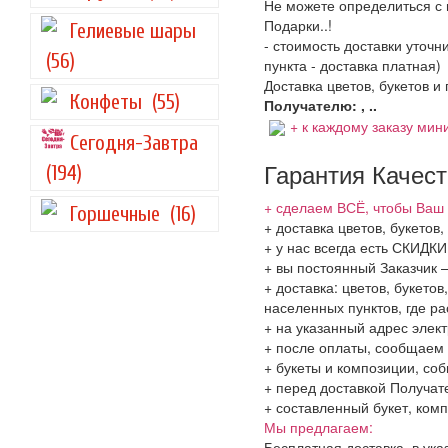
Не можете определиться с 
Подарки..!
Гелиевые шары
- стоимость доставки уточ
(56)
пункта - доставка платная)
Доставка цветов, букетов и
Конфеты
(55)
Получателю: , ..
+ к каждому заказу мини
Сегодня-Завтра
Гарантия Качес
(194)
+ сделаем ВСЁ, чтобы Ваш 
Горшечные
(16)
+ доставка цветов, букетов
+ у нас всегда есть СКИДК
+ вы постоянный Заказчик 
+ доставка: цветов, букето
населенных пунктов, где 
+ на указанный адрес элект
+ после оплаты, сообщаем 
+ букеты и композиции, со
+ перед доставкой Получат
+ составленный букет, комп
Мы предлагаем:
Бесплатная доставка, в ук