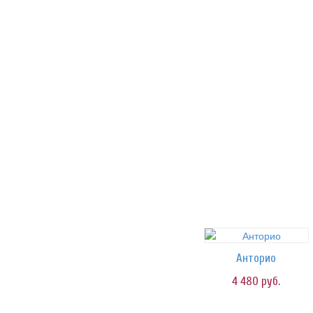
Анторио
4 480
руб.