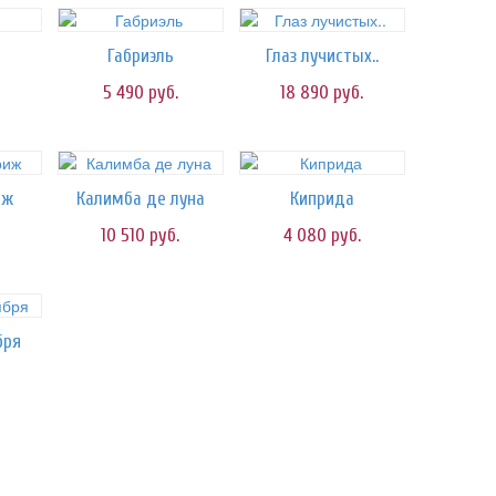
Габриэль
Глаз лучистых..
5 490
руб.
18 890
руб.
иж
Калимба де луна
Киприда
10 510
руб.
4 080
руб.
бря