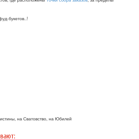
уд-букетов..!
ристины, на Сватовство, на Юбилей
вают: