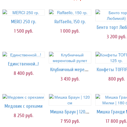
MERCI 250 гр.
Raffaello, 150 гр.
1 500
руб.
1 000
руб.
3 200
руб.
Единственной...!
Клубничный меренговый рулет
8 400
руб.
3 430
руб.
800
руб.
Медовик с орехами
Мишка Браун | 120 см
8 250
руб.
7 950
руб.
17 800
руб.