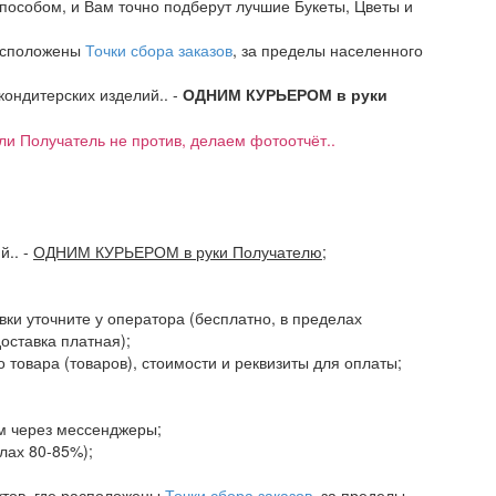
пособом, и Вам точно подберут лучшие Букеты, Цветы и
расположены
Точки сбора заказов
, за пределы населенного
 кондитерских изделий.. -
ОДНИМ КУРЬЕРОМ в руки
если Получатель не против, делаем фотоотчёт..
ий..
-
ОДНИМ КУРЬЕРОМ в руки Получателю
;
авки уточните у оператора (бесплатно, в пределах
доставка платная);
 товара (товаров), стоимости и реквизиты для оплаты;
ам через мессенджеры;
елах 80-85%);
ктов, где расположены
Точки сбора заказов
, за пределы