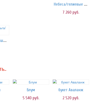
Небеса/гелиевые шары
7 260
руб.
Сердце фольга/шары
ь..
и
Блум
букет Аваланж
5 540
руб.
2 520
руб.