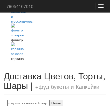
+79054107010
Toggl
navig
фильтр
корзина
Доставка Цветов, Торты,
Шары |
+фуд букеты и Капкейки
Найти