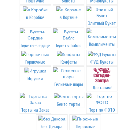
Поштучно
Букеты
МоноБукеты
в Коробке
в Корзине
Элитный Букет
Комплименты
Букеты-Сердце
Букеты Баблс
Горшечные
Конфеты
ФУД Букеты
Игрушки
Гелиевые шары
Доставим!
Бенто торты
Торты на Заказ
Торт по ФОТО
без Декора
Пирожные