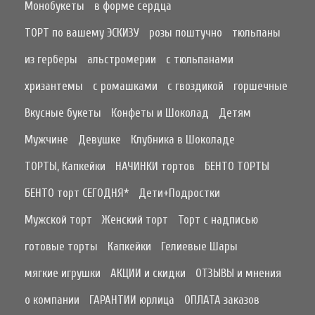
Монобукеты
в форме сердца
ТОРТ по вашему ЭСКИЗУ
розы поштучно
тюльпаны
из герберы
альстромерии
с тюльпанами
хризантемы
с ромашками
с гвоздикой
горшечные
Вкусные букеты
Конфеты и Шоколад
Детям
Мужчине
Девушке
Клубника в Шоколаде
ТОРТЫ, Капкейки
НАЧИНКИ тортов
БЕНТО ТОРТЫ
БЕНТО торт СЕГОДНЯ*
Дети+Подростки
Мужской торт
Женский торт
Торт с надписью
готовые торты
Капкейки
Гелиевые Шары
мягкие игрушки
АКЦИИ и скидки
ОТЗЫВЫ и мнения
о компании
ГАРАНТИИ юрлица
ОПЛАТА заказов