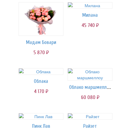
Милана
45 740
руб.
Мадам Бовари
5 870
руб.
Облака
Облако маршмеллоу
4 170
руб.
60 080
руб.
Пинк Лав
Райзет