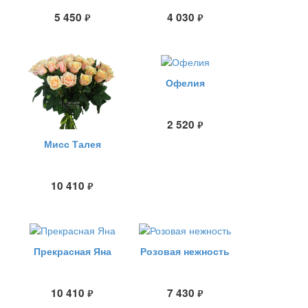
5 450
4 030
руб.
руб.
Офелия
2 520
руб.
Мисс Талея
10 410
руб.
Прекрасная Яна
Розовая нежность
10 410
7 430
руб.
руб.