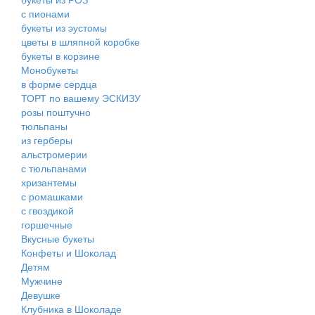
с пионами
букеты из эустомы
цветы в шляпной коробке
букеты в корзине
Монобукеты
в форме сердца
ТОРТ по вашему ЭСКИЗУ
розы поштучно
тюльпаны
из герберы
альстромерии
с тюльпанами
хризантемы
с ромашками
с гвоздикой
горшечные
Вкусные букеты
Конфеты и Шоколад
Детям
Мужчине
Девушке
Клубника в Шоколаде