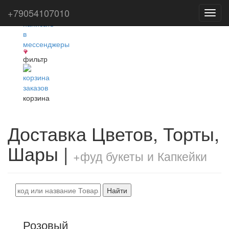
+79054107010
Toggl
navig
фильтр
корзина
Доставка Цветов, Торты,
Шары |
+фуд букеты и Капкейки
Найти
Розовый