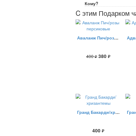
Кому?
C этим Подарком ч
Аваланж Пич/розы персиковые
380
400
руб.
руб.
Гранд Бакарди/хризантемы
400
руб.