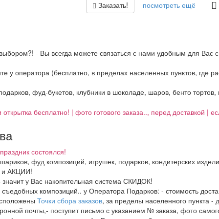
Заказать!
посмотреть ещё
выбором?! - Вы всегда можете связаться с нами удобным для Вас с
ните у оператора (бесплатно, в пределах населенных пунктов, где 
 подарков, фуд-букетов, клубники в шоколаде, шаров, бенто тортов,
 открытка бесплатно! | фото готового заказа.., перед доставкой | 
тва
праздник состоялся!
, шариков, фуд композиций, игрушек, подарков, кондитерских издел
И и АКЦИИ!
– значит у Вас накопительная система СКИДОК!
в, съедобных композиций.. у Оператора Подарков:
- стоимость дост
расположены
Точки сбора заказов
, за пределы населенного пункта - 
ронной почты,- поступит письмо с указанием № заказа, фото самого