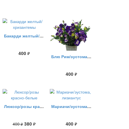
Бакарди желтый/хризантемы
400
руб.
Блю Рим/эустома, лизиантус
400
руб.
Люксор/розы красно-белые
Мариачи/эустома, лизиантус
380
400
400
руб.
руб.
руб.