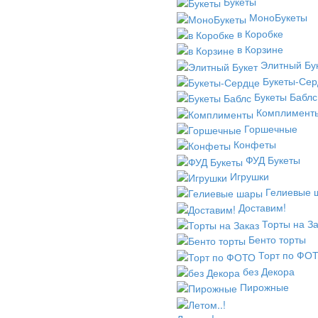
Букеты
МоноБукеты
в Коробке
в Корзине
Элитный Бу
Букеты-Сер
Букеты Баблс
Комплимент
Горшечные
Конфеты
ФУД Букеты
Игрушки
Гелиевые 
Доставим!
Торты на За
Бенто торты
Торт по ФО
без Декора
Пирожные