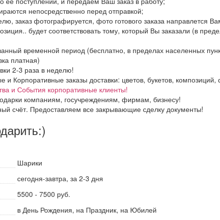
о её поступлении, и передаём Ваш заказ в работу;
бираются непосредственно перед отправкой;
елю, заказ фотографируется, фото готового заказа направлется В
озиция.. будет соответствовать тому, который Вы заказали (в пред
азанный временной период (бесплатно, в пределах населенных пун
вка платная)
вки 2-3 раза в неделю!
и Корпоративные заказы доставки: цветов, букетов, композиций, ф
тва и События корпоративные клиенты!
одарки компаниям, госучреждениям, фирмам, бизнесу!
ный счёт. Предоставляем все закрывающие сделку документы!
одарить:)
Шарики
сегодня-завтра, за 2-3 дня
5500 - 7500 руб.
в День Рождения, на Праздник, на Юбилей