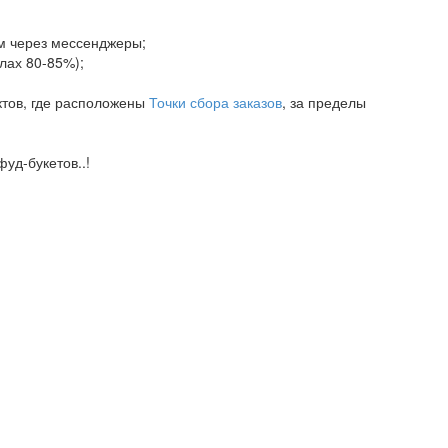
ам через мессенджеры;
елах 80-85%);
ктов, где расположены
Точки сбора заказов
, за пределы
уд-букетов..!