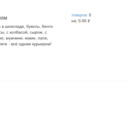
help центр
товаров:
0
ром
на:
0.00
руб.
а в шоколаде, букеты, бенто
сы, с колбасой, сыром, с
не, мужчине, маме, папе,
леге - всё одним курьером!