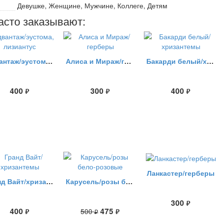
Девушке, Женщине, Мужчине, Коллеге, Детям
асто заказывают:
Адвантаж/эустома, лизиантус
Алиса и Мираж/герберы
Бакарди белый/хризантемы
400
300
400
руб.
руб.
руб.
Ланкастер/герберы
Гранд Вайт/хризантемы
Карусель/розы бело-розовые
300
руб.
400
475
500
руб.
руб.
руб.