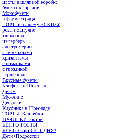
цветы в шляпной коробке
букеты в корзине
Монобукеты
в форме сердца
ТОРТ по вашему ЭСКИЗУ
розы поштучно
тюльпаны
из герберы
альстромерии
с тюльпанами
хризантемы
с ромашками
с гвоздикой
горшечные
Вкусные букеты
Конфеты и Шоколад
Детям
Мужчине
Девушке
Клубника в Шоколаде
ТОРТЫ, Капкейки
НАЧИНКИ тортов
БЕНТО ТОРТЫ
БЕНТО торт СЕГОДНЯ*
Дети+Подростки