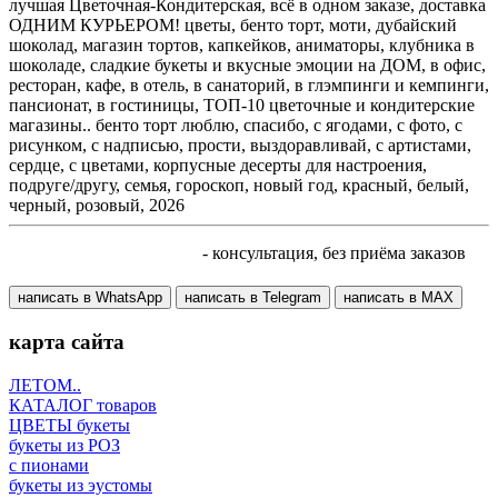
лучшая Цветочная-Кондитерская, всё в одном заказе, доставка
ОДНИМ КУРЬЕРОМ! цветы, бенто торт, моти, дубайский
шоколад, магазин тортов, капкейков, аниматоры, клубника в
шоколаде, сладкие букеты и вкусные эмоции на ДОМ, в офис,
ресторан, кафе, в отель, в санаторий, в глэмпинги и кемпинги,
пансионат, в гостиницы, ТОП-10 цветочные и кондитерские
магазины.. бенто торт люблю, спасибо, с ягодами, с фото, с
рисунком, с надписью, прости, выздоравливай, с артистами,
сердце, с цветами, корпусные десерты для настроения,
подруге/другу, семья, гороскоп, новый год, красный, белый,
черный, розовый, 2026
+7 905 410 70 10
- консультация, без приёма заказов
написать в WhatsApp
написать в Telegram
написать в МАХ
карта сайта
ЛЕТОМ..
КАТАЛОГ товаров
ЦВЕТЫ букеты
букеты из РОЗ
с пионами
букеты из эустомы