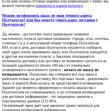
Если вам нужны готовые шарики или композиции с ними, вы
можете посмотреть
варианты в нашем каталоге
.
Можно ли оформить заказ, не зная точного адреса
Получателя? или Вы можете узнать адрес доставки у
Получателя?
Да, можно - достаточно знать правильное название
населенного пункта доставки (название: города, села, посёлка,
станицы т.п.); и актуальный номер телефона Получателя.
НО, если в день доставки Получатель откажется сообщить
свой адрес и/или принимать заказ, или Получатель находится
в другом населенном пункте, а Заказчик отказывается
оплачивать доставку или доставку не возможно сделать из-за
большой удалённости (более 100 км.) от изначально
оговоренного населенного пункта -
оплата по заказу не
возвращается
. Поскольку, мы собираем всё под заказ и
работаем только на доставку, без торговых залов - реализовать
заказ, и вернуть Вам оплату, не представляется возможным.
Заранее (до момента оформления и оплаты заказа) мы с
Получателем не созваниваемся, и не уточняем необходимую
для доставки информацию - это запрещено законом о
персональных данных (152-ФЗ).
Оплаченный заказ даёт нам законное право связаться для
уточнения необходимой информации.