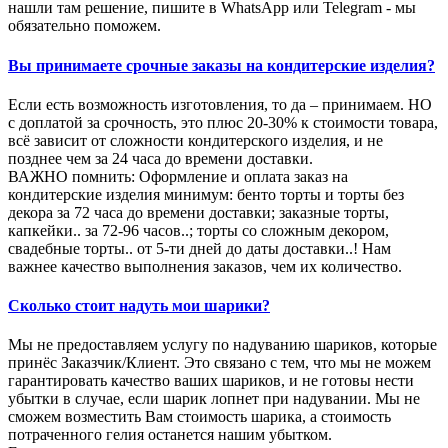
нашли там решение, пишите в WhatsApp или Telegram - мы
обязательно поможем.
Вы принимаете срочные заказы на кондитерские изделия?
Если есть возможность изготовления, то да – принимаем. НО
с доплатой за срочность, это плюс 20-30% к стоимости товара,
всё зависит от сложности кондитерского изделия, и не
позднее чем за 24 часа до времени доставки.
ВАЖНО помнить: Оформление и оплата заказ на
кондитерские изделия минимум: бенто торты и торты без
декора за 72 часа до времени доставки; заказные торты,
капкейки.. за 72-96 часов..; торты со сложным декором,
свадебные торты.. от 5-ти дней до даты доставки..! Нам
важнее качество выполнения заказов, чем их количество.
Сколько стоит надуть мои шарики?
Мы не предоставляем услугу по надуванию шариков, которые
принёс Заказчик/Клиент. Это связано с тем, что мы не можем
гарантировать качество ваших шариков, и не готовы нести
убытки в случае, если шарик лопнет при надувании. Мы не
сможем возместить Вам стоимость шарика, а стоимость
потраченного гелия останется нашим убытком.