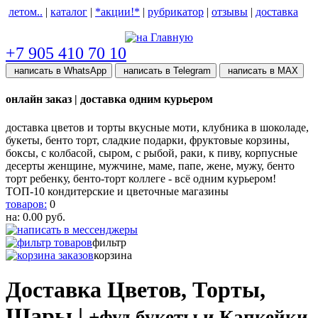
летом..
|
каталог
|
*акции!*
|
рубрикатор
|
отзывы
|
доставка
help центр
+7 905 410 70 10
написать в WhatsApp
написать в Telegram
написать в МАХ
онлайн заказ | доставка одним курьером
доставка цветов и торты вкусные моти, клубника в шоколаде,
букеты, бенто торт, сладкие подарки, фруктовые корзины,
боксы, с колбасой, сыром, с рыбой, раки, к пиву, корпусные
десерты женщине, мужчине, маме, папе, жене, мужу, бенто
торт ребенку, бенто-торт коллеге - всё одним курьером!
ТОП-10 кондитерские и цветочные магазины
товаров:
0
на:
0.00
руб.
фильтр
корзина
Доставка Цветов, Торты,
Шары |
+фуд букеты и Капкейки