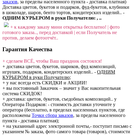
заказов
, за пределы населенного пункта - доставка платная)
Доставка цветов, букетов и подарков, фуд-букетов, клубники
в шоколаде, шаров, бенто тортов, кондитерских изделий.. -
ОДНИМ КУРЬЕРОМ в руки Получателю: , ..
+ к каждому заказу мини открытка бесплатно! | фото
готового заказа.., перед доставкой | если Получатель не
против, делаем фотоотчёт..
Гарантия Качества
+ сделаем ВСЁ, чтобы Ваш праздник состоялся!
+ доставка цветов, букетов, шариков, фуд композиций,
игрушек, подарков, кондитерских изделий..
-
ОДНИМ
КУРЬЕРОМ в руки Получателю
;
+ у нас всегда есть СКИДКИ и АКЦИИ!
+ вы постоянный Заказчик – значит у Вас накопительная
система СКИДОК!
+ доставка: цветов, букетов, съедобных композиций.. у
Оператора Подарков:
- стоимость доставки уточните у
оператора (бесплатно, в пределах населенных пунктов, где
расположены
Точки сбора заказов
, за пределы населенного
пункта - доставка платная);
+ на указанный адрес электронной почты,- поступит письмо с
указанием № заказа, фото самого товара (товаров), стоимости