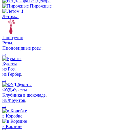
без Декора
Пирожные
Летом..!
Поштучно
Розы
,
Пионовидные розы
,
...
Букеты
из Роз
,
из Гербер
,
...
ФУД-букеты
Клубника в шоколаде
,
из Фруктов
,
...
в Коробке
в Корзине