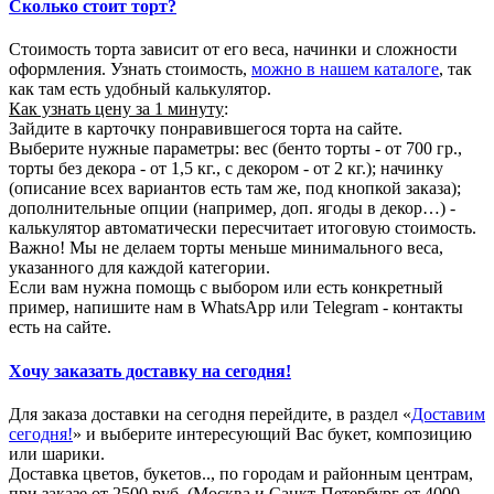
Сколько стоит торт?
Стоимость торта зависит от его веса, начинки и сложности
оформления. Узнать стоимость,
можно в нашем каталоге
, так
как там есть удобный калькулятор.
Как узнать цену за 1 минуту
:
Зайдите в карточку понравившегося торта на сайте.
Выберите нужные параметры: вес (бенто торты - от 700 гр.,
торты без декора - от 1,5 кг., с декором - от 2 кг.); начинку
(описание всех вариантов есть там же, под кнопкой заказа);
дополнительные опции (например, доп. ягоды в декор…) -
калькулятор автоматически пересчитает итоговую стоимость.
Важно! Мы не делаем торты меньше минимального веса,
указанного для каждой категории.
Если вам нужна помощь с выбором или есть конкретный
пример, напишите нам в WhatsApp или Telegram - контакты
есть на сайте.
Хочу заказать доставку на сегодня!
Для заказа доставки на сегодня перейдите, в раздел «
Доставим
сегодня!
» и выберите интересующий Вас букет, композицию
или шарики.
Доставка цветов, букетов.., по городам и районным центрам,
при заказе от 2500 руб. (Москва и Санкт-Петербург от 4000