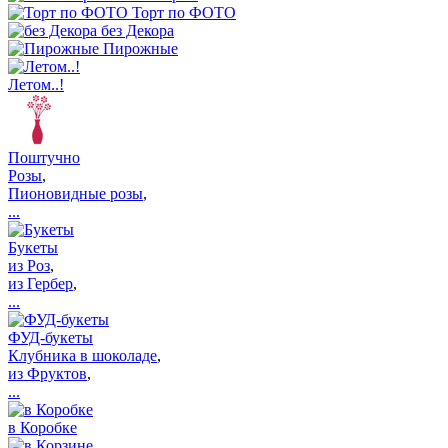
Торт по ФОТО
без Декора
Пирожные
Летом..!
Поштучно
Розы
,
Пионовидные розы
,
...
Букеты
из Роз
,
из Гербер
,
...
ФУД-букеты
Клубника в шоколаде
,
из Фруктов
,
...
в Коробке