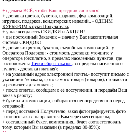
+ сделаем ВСЁ, чтобы Ваш праздник состоялся!
+ доставка цветов, букетов, шариков, фуд композиций,
игрушек, подарков, кондитерских изделий..
-
ОДНИМ
КУРЬЕРОМ в руки Получателю
;
+ у нас всегда есть СКИДКИ и АКЦИИ!
+ вы постоянный Заказчик – значит у Вас накопительная
система СКИДОК!
+ доставка: цветов, букетов, съедобных композиций.. у
Оператора Подарков:
- стоимость доставки уточните у
оператора (бесплатно, в пределах населенных пунктов, где
расположены
Точки сбора заказов
, за пределы населенного
пункта - доставка платная);
+ на указанный адрес электронной почты,- поступит письмо с
указанием № заказа, фото самого товара (товаров), стоимости
и реквизиты для оплаты;
+ после оплаты, сообщаем о её поступлении, и передаём Ваш
заказ в работу;
+ букеты и композиции, собираются непосредственно перед
отправкой;
+ перед доставкой Получателю, заказ фотографируется, фото
готового заказа направлется Вам через мессенджеры;
+ составленный букет, композиция.. будет соответствовать
тому, который Вы заказали (в пределах 80-85%);