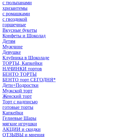
с тюльпанами
хризантемы
с ромашками
с гвоздикой
горшечные
Вкусные букеты
Конфеты и Шоколад
Детям
Мужчине
Девушке
Клубника в Шоколаде
ТОРТЫ, Капкейки
НАЧИНКИ тортов
БЕНТО ТОРТЫ
БЕНТО торт СЕГОДНЯ*
Дети+Подростки
Мужской торт
Женский торт
Торт с надписью
готовые торты
Капкейки
Гелиевые Шары
мягкие игрушки
АКЦИИ и скидки
ОТЗЫВЫ и мнения