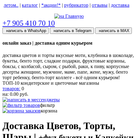
летом..
|
каталог
|
*акции!*
|
рубрикатор
|
отзывы
|
доставка
help центр
+7 905 410 70 10
написать в WhatsApp
написать в Telegram
написать в МАХ
онлайн заказ | доставка одним курьером
доставка цветов и торты вкусные моти, клубника в шоколаде,
букеты, бенто торт, сладкие подарки, фруктовые корзины,
боксы, с колбасой, сыром, с рыбой, раки, к пиву, корпусные
десерты женщине, мужчине, маме, папе, жене, мужу, бенто
торт ребенку, бенто-торт коллеге - всё одним курьером!
ТОП-10 кондитерские и цветочные магазины
товаров:
0
на:
0.00
руб.
фильтр
корзина
Доставка Цветов, Торты,
Шары |
+фуд букеты и Капкейки