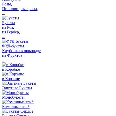
Розы
,
Пионовидные розы
,
...
Букеты
из Роз
,
из Гербер
,
...
ФУД-букеты
Клубника в шоколаде
,
из Фруктов
,
...
в Коробке
в Корзине
Элитные Букеты
Монобукеты
Комплименты*
Букеты-Сердце