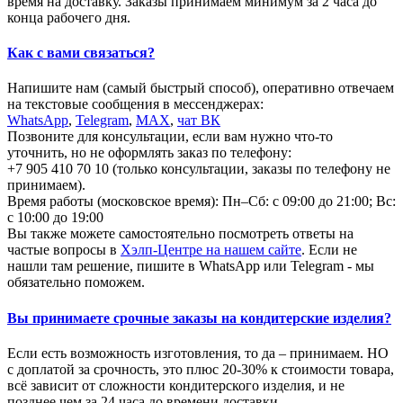
время на доставку. Заказы принимаем минимум за 2 часа до
конца рабочего дня.
Как с вами связаться?
Напишите нам (самый быстрый способ), оперативно отвечаем
на текстовые сообщения в мессенджерах:
WhatsApp
,
Telegram
,
МАХ
,
чат ВК
Позвоните для консультации, если вам нужно что-то
уточнить, но не оформлять заказ по телефону:
+7 905 410 70 10 (только консультации, заказы по телефону не
принимаем).
Время работы (московское время): Пн–Сб: с 09:00 до 21:00; Вс:
с 10:00 до 19:00
Вы также можете самостоятельно посмотреть ответы на
частые вопросы в
Хэлп-Центре на нашем сайте
. Если не
нашли там решение, пишите в WhatsApp или Telegram - мы
обязательно поможем.
Вы принимаете срочные заказы на кондитерские изделия?
Если есть возможность изготовления, то да – принимаем. НО
с доплатой за срочность, это плюс 20-30% к стоимости товара,
всё зависит от сложности кондитерского изделия, и не
позднее чем за 24 часа до времени доставки.