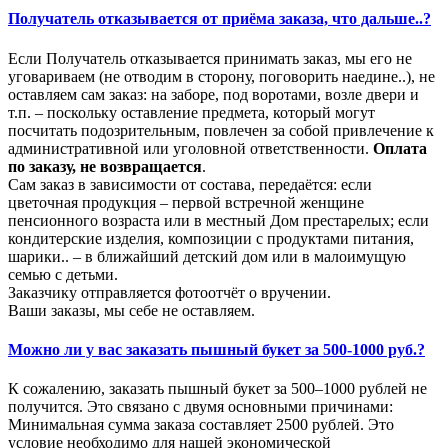
Получатель отказывается от приёма заказа, что дальше..?
Если Получатель отказывается принимать заказ, мы его не
уговариваем (не отводим в сторону, поговорить наедине..), не
оставляем сам заказ: на заборе, под воротами, возле двери и
т.п. – поскольку оставление предмета, который могут
посчитать подозрительным, повлечен за собой привлечение к
административной или уголовной ответственности.
Оплата
по заказу, не возвращается
.
Сам заказ в зависимости от состава, передаётся: если
цветочная продукция – первой встречной женщине
пенсионного возраста или в местный Дом престарелых; если
кондитерские изделия, композиции с продуктами питания,
шарики.. – в ближайший детский дом или в малоимущую
семью с детьми.
Заказчику отправляется фотоотчёт о вручении.
Ваши заказы, мы себе не оставляем.
Можно ли у вас заказать пышный букет за 500-1000 руб.?
К сожалению, заказать пышный букет за 500–1000 рублей не
получится. Это связано с двумя основными причинами:
Минимальная сумма заказа составляет 2500 рублей. Это
условие необходимо для нашей экономической