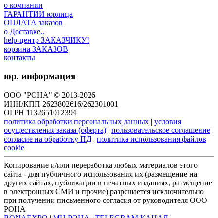
о компании
ГАРАНТИИ юрлица
ОПЛАТА заказов
о Доставке..
help-центр ЗАКАЗЧИКУ!
корзина ЗАКАЗОВ
контакты
юр. информация
ООО "РОНА" © 2013-2026
ИНН/КПП 2623802616/262301001
ОГРН 1132651012394
политика обработки персональных данных
|
условия
осуществления заказа (оферта)
|
пользовательское соглашение
|
согласие на обработку ПД
|
политика использования файлов
cookie
Копирование и/или переработка любых материалов этого
сайта - для публичного использования их (размещение на
других сайтах, публикации в печатных изданиях, размещение
в электронных СМИ и прочие) разрешается исключительно
при получении письменного согласия от руководителя ООО
РОНА
RONAEXPO
|
МЦ РОНА
|
TELEGRAM КАНАЛ
|