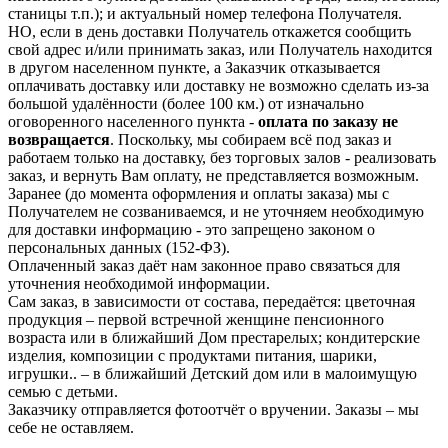
станицы т.п.); и актуальный номер телефона Получателя.
НО, если в день доставки Получатель откажется сообщить
свой адрес и/или принимать заказ, или Получатель находится
в другом населенном пункте, а Заказчик отказывается
оплачивать доставку или доставку не возможно сделать из-за
большой удалённости (более 100 км.) от изначально
оговоренного населенного пункта -
оплата по заказу не
возвращается
. Поскольку, мы собираем всё под заказ и
работаем только на доставку, без торговых залов - реализовать
заказ, и вернуть Вам оплату, не представляется возможным.
Заранее (до момента оформления и оплаты заказа) мы с
Получателем не созваниваемся, и не уточняем необходимую
для доставки информацию - это запрещено законом о
персональных данных (152-ФЗ).
Оплаченный заказ даёт нам законное право связаться для
уточнения необходимой информации.
Сам заказ, в зависимости от состава, передаётся: цветочная
продукция – первой встречной женщине пенсионного
возраста или в ближайший Дом престарелых; кондитерские
изделия, композиции с продуктами питания, шарики,
игрушки.. – в ближайший Детский дом или в малоимущую
семью с детьми.
Заказчику отправляется фотоотчёт о вручении. Заказы – мы
себе не оставляем.