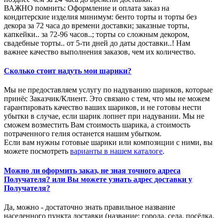
ВАЖНО помнить: Оформление и оплата заказ на
кондитерские изделия минимум: бенто торты и торты без
декора за 72 часа до времени доставки; заказные торты,
капкейки.. за 72-96 часов..; торты со сложным декором,
свадебные торты.. от 5-ти дней до даты доставки..! Нам
важнее качество выполнения заказов, чем их количество.
Сколько стоит надуть мои шарики?
Мы не предоставляем услугу по надуванию шариков, которые
принёс Заказчик/Клиент. Это связано с тем, что мы не можем
гарантировать качество ваших шариков, и не готовы нести
убытки в случае, если шарик лопнет при надувании. Мы не
сможем возместить Вам стоимость шарика, а стоимость
потраченного гелия останется нашим убытком.
Если вам нужны готовые шарики или композиции с ними, вы
можете посмотреть
варианты в нашем каталоге
.
Можно ли оформить заказ, не зная точного адреса
Получателя? или Вы можете узнать адрес доставки у
Получателя?
Да, можно - достаточно знать правильное название
населенного пункта доставки (название: города, села, посёлка,