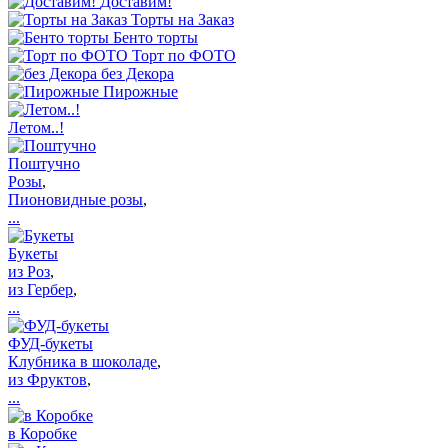
Доставим!
Торты на Заказ
Бенто торты
Торт по ФОТО
без Декора
Пирожные
Летом..!
Поштучно
Розы
,
Пионовидные розы
,
...
Букеты
из Роз
,
из Гербер
,
...
ФУД-букеты
Клубника в шоколаде
,
из Фруктов
,
...
в Коробке