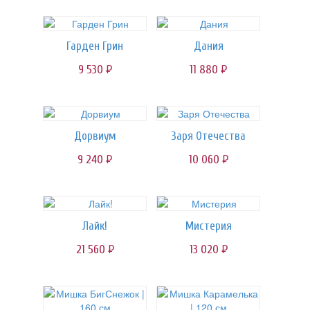
Гарден Грин
Дания
9 530
11 880
руб.
руб.
Дорвиум
Заря Отечества
9 240
10 060
руб.
руб.
Лайк!
Мистерия
21 560
13 020
руб.
руб.