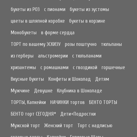
букеты из РОЗ
с пионами
букеты из эустомы
цветы в шляпной коробке
букеты в корзине
Монобукеты
в форме сердца
ТОРТ по вашему ЭСКИЗУ
розы поштучно
тюльпаны
из герберы
альстромерии
с тюльпанами
хризантемы
с ромашками
с гвоздикой
горшечные
Вкусные букеты
Конфеты и Шоколад
Детям
Мужчине
Девушке
Клубника в Шоколаде
ТОРТЫ, Капкейки
НАЧИНКИ тортов
БЕНТО ТОРТЫ
БЕНТО торт СЕГОДНЯ*
Дети+Подростки
Мужской торт
Женский торт
Торт с надписью