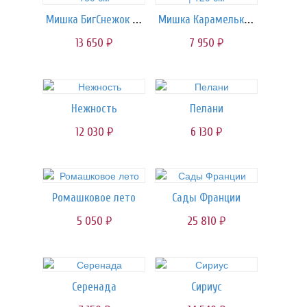
Мишка БигСнежок | 160 см
Мишка Карамелька | 120 см
13 650
7 950
руб.
руб.
Нежность
Пелани
12 030
6 130
руб.
руб.
Ромашковое лето
Сады Франции
5 050
25 810
руб.
руб.
Серенада
Сириус