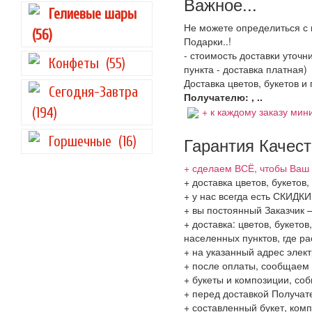
Важное...
Гелиевые шары
Не можете определиться с 
(56)
Подарки..!
- стоимость доставки уточ
Конфеты
(55)
пункта - доставка платная)
Доставка цветов, букетов и
Сегодня-Завтра
Получателю: , ..
+ к каждому заказу мини
(194)
Гарантия Качес
Горшечные
(16)
+ сделаем ВСЁ, чтобы Ваш 
+ доставка цветов, букетов
+ у нас всегда есть СКИДК
+ вы постоянный Заказчик 
+ доставка: цветов, букето
населенных пунктов, где 
+ на указанный адрес элект
+ после оплаты, сообщаем 
+ букеты и композиции, со
+ перед доставкой Получат
+ составленный букет, комп