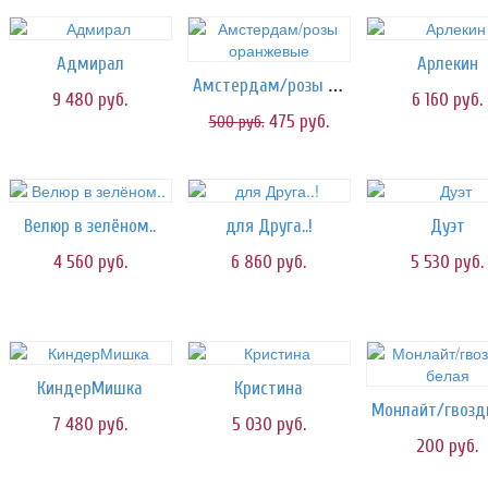
Адмирал
Арлекин
Амстердам/розы оранжевые
9 480
руб.
6 160
руб.
475
руб.
500
руб.
Велюр в зелёном..
для Друга..!
Дуэт
4 560
руб.
6 860
руб.
5 530
руб.
КиндерМишка
Кристина
7 480
руб.
5 030
руб.
200
руб.