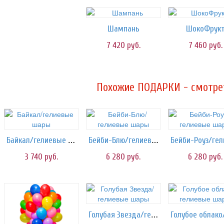
Шампань
ШокоФрук
7 420
руб.
7 460
руб.
Похожие ПОДАРКИ - смотрет
Байкал/гелиевые шары
Бейби-Блю/гелиевые шары
3 740
руб.
6 280
руб.
6 280
руб.
Голубая Звезда/гелиевые шары