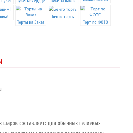
 Букет
Букеты-Сердце
Букеты Баблс
вим!
Бенто торты
Торты на Заказ
Торт по ФОТО
Ы
шт.
 шаров составляет: для обычных гелиевых