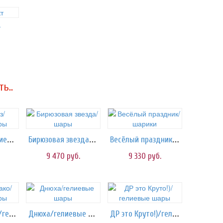
т
ь..
Бейби-Роуз/гелиевые шары
Бирюзовая звезда/шары
Весёлый праздник/шарики
9 470
руб.
9 330
руб.
Голубое облако/гелиевые шары
Днюха/гелиевые шары
ДР это Круто!)/гелиевые шары