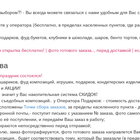
выбором?! - Вы всегда можете связаться с нами удобным для Вас с
ните у оператора (бесплатно, в пределах населенных пунктов, где 
 подарков, фуд-букетов, клубники в шоколаде, шаров, бенто тортов,
 открытка бесплатно! | фото готового заказа.., перед доставкой | 
тва
праздник состоялся!
, шариков, фуд композиций, игрушек, подарков, кондитерских издел
И и АКЦИИ!
– значит у Вас накопительная система СКИДОК!
в, съедобных композиций.. у Оператора Подарков:
- стоимость дост
расположены
Точки сбора заказов
, за пределы населенного пункта - 
ронной почты,- поступит письмо с указанием № заказа, фото самого
о её поступлении, и передаём Ваш заказ в работу;
бираются непосредственно перед отправкой;
елю, заказ фотографируется, фото готового заказа направлется В
озиция.. будет соответствовать тому, который Вы заказали (в пред