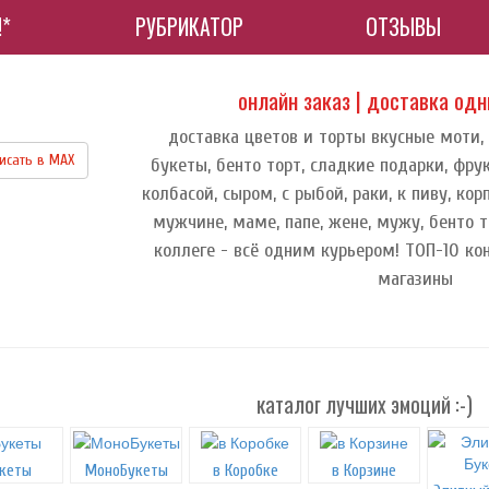
!*
РУБРИКАТОР
ОТЗЫВЫ
онлайн заказ | доставка од
доставка цветов и торты вкусные моти,
исать в МАХ
букеты, бенто торт, сладкие подарки, фру
колбасой, сыром, с рыбой, раки, к пиву, к
мужчине, маме, папе, жене, мужу, бенто т
коллеге - всё одним курьером! ТОП-10 ко
магазины
каталог лучших эмоций :-)
кеты
МоноБукеты
в Коробке
в Корзине