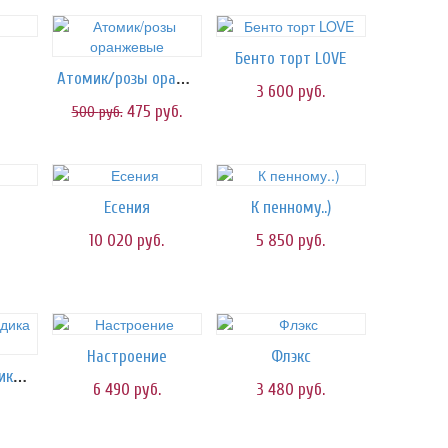
Бенто торт LOVE
Атомик/розы оранжевые
3 600
руб.
475
руб.
500
руб.
Есения
К пенному..)
10 020
руб.
5 850
руб.
Настроение
Флэкс
Монлайт/гвоздика белая
6 490
руб.
3 480
руб.