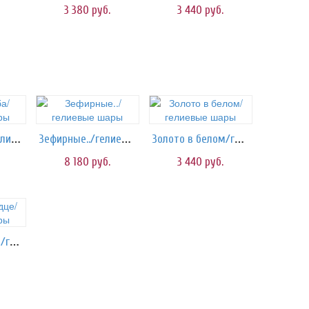
3 380
руб.
3 440
руб.
Звезды неба/гелиевые шары
Зефирные../гелиевые шары
Золото в белом/гелиевые шары
8 180
руб.
3 440
руб.
Золотое сердце/гелиевые шары