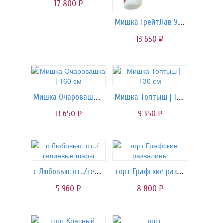
17 800
руб.
Мишка ГрейтЛав Умка | 160 cм
13 650
руб.
Мишка Очаровашка | 160 см
Мишка Топтыш | 130 см
13 650
9 350
руб.
руб.
с Любовью, от../гелиевые шары
торт Графские развалины
5 960
8 800
руб.
руб.