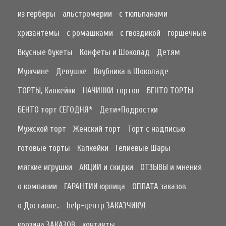
из герберы
альстромерии
с тюльпанами
хризантемы
с ромашками
с гвоздикой
горшечные
Вкусные букеты
Конфеты и Шоколад
Детям
Мужчине
Девушке
Клубника в Шоколаде
ТОРТЫ, Капкейки
НАЧИНКИ тортов
БЕНТО ТОРТЫ
БЕНТО торт СЕГОДНЯ*
Дети+Подростки
Мужской торт
Женский торт
Торт с надписью
готовые торты
Капкейки
Гелиевые Шары
мягкие игрушки
АКЦИИ и скидки
ОТЗЫВЫ и мнения
о компании
ГАРАНТИИ юрлица
ОПЛАТА заказов
о Доставке..
help-центр ЗАКАЗЧИКУ!
корзина ЗАКАЗОВ
контакты