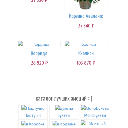
27 350
Корзина Аваланж
27 340
руб.
Коррида
Кхалиси
28 920
103 870
руб.
руб.
каталог лучших эмоций :-)
Поштучно
Букеты
МоноБукеты