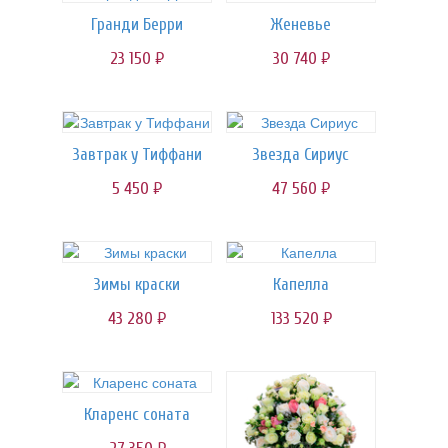
Гранди Берри
Женевье
23 150
30 740
руб.
руб.
Завтрак у Тиффани
Звезда Сириус
5 450
47 560
руб.
руб.
Зимы краски
Капелла
43 280
133 520
руб.
руб.
Кларенс соната
руб.