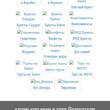
в Коробке
в Корзине
Элитный Букет
Комплименты
Букеты-Сердце
Букеты Баблс
Горшечные
Конфеты
ФУД Букеты
Игрушки
Доставим!
Гелиевые шары
Бенто торты
Торты на Заказ
Торт по ФОТО
без Декора
Пирожные
одним курьером в руки Получателю