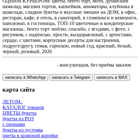
ОДНИМ КУРЬЕРОМ! цветы, бенто торт, моти, дубайский
шоколад, магазин тортов, капкейков, аниматоры, клубника в
шоколаде, сладкие букеты и вкусные эмоции на ДОМ, в офис,
ресторан, кафе, в отель, в санаторий, в глэмпинги и кемпинги,
пансионат, в гостиницы, ТОП-10 цветочные и кондитерские
магазины.. бенто торт люблю, спасибо, с ягодами, с фото, с
рисунком, с надписью, прости, выздоравливай, с артистами,
сердце, с цветами, корпусные десерты для настроения,
подруге/другу, семья, гороскоп, новый год, красный, белый,
черный, розовый, 2026
+7 905 410 70 10
- консультация, без приёма заказов
написать в WhatsApp
написать в Telegram
написать в МАХ
карта сайта
ЛЕТОМ..
КАТАЛОГ товаров
ЦВЕТЫ букеты
букеты из РОЗ
с пионами
букеты из эустомы
цветы в шляпной коробке