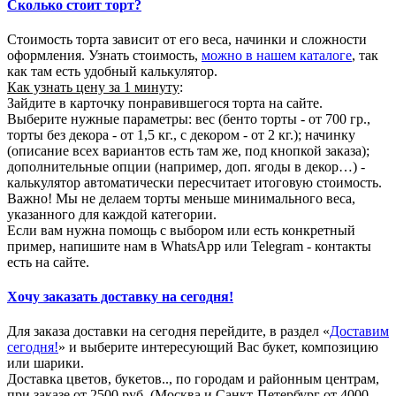
Сколько стоит торт?
Стоимость торта зависит от его веса, начинки и сложности
оформления. Узнать стоимость,
можно в нашем каталоге
, так
как там есть удобный калькулятор.
Как узнать цену за 1 минуту
:
Зайдите в карточку понравившегося торта на сайте.
Выберите нужные параметры: вес (бенто торты - от 700 гр.,
торты без декора - от 1,5 кг., с декором - от 2 кг.); начинку
(описание всех вариантов есть там же, под кнопкой заказа);
дополнительные опции (например, доп. ягоды в декор…) -
калькулятор автоматически пересчитает итоговую стоимость.
Важно! Мы не делаем торты меньше минимального веса,
указанного для каждой категории.
Если вам нужна помощь с выбором или есть конкретный
пример, напишите нам в WhatsApp или Telegram - контакты
есть на сайте.
Хочу заказать доставку на сегодня!
Для заказа доставки на сегодня перейдите, в раздел «
Доставим
сегодня!
» и выберите интересующий Вас букет, композицию
или шарики.
Доставка цветов, букетов.., по городам и районным центрам,
при заказе от 2500 руб. (Москва и Санкт-Петербург от 4000