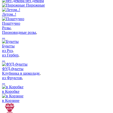
без Декора
Пирожные
Летом..!
Поштучно
Розы
,
Пионовидные розы
,
...
Букеты
из Роз
,
из Гербер
,
...
ФУД-букеты
Клубника в шоколаде
,
из Фруктов
,
...
в Коробке
в Корзине