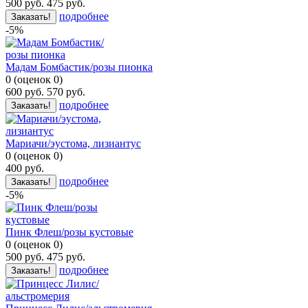
500
руб.
475
руб.
подробнее
Заказать!
-5%
Мадам Бомбастик/розы пионка
0
(
оценок
0
)
600
руб.
570
руб.
подробнее
Заказать!
Мариачи/эустома, лизиантус
0
(
оценок
0
)
400
руб.
подробнее
Заказать!
-5%
Пинк Флеш/розы кустовые
0
(
оценок
0
)
500
руб.
475
руб.
подробнее
Заказать!