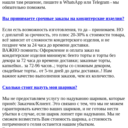
нашли там решение, пишите в WhatsApp или Telegram - мы
обязательно поможем.
Вы принимаете срочные заказы на кондитерские изделия?
Если есть возможность изготовления, то да – принимаем. НО
с доплатой за срочность, это плюс 20-30% к стоимости товара,
всё зависит от сложности кондитерского изделия, и не
позднее чем за 24 часа до времени доставки.
ВАЖНО помнить: Оформление и оплата заказ на
кондитерские изделия минимум: бенто торты и торты без
декора за 72 часа до времени доставки; заказные торты,
капкейки.. за 72-96 часов..; торты со сложным декором,
свадебные торты.. от 5-ти дней до даты доставки..! Нам
важнее качество выполнения заказов, чем их количество.
Сколько стоит надуть мои шарики?
Мы не предоставляем услугу по надуванию шариков, которые
принёс Заказчик/Клиент. Это связано с тем, что мы не можем
гарантировать качество ваших шариков, и не готовы нести
убытки в случае, если шарик лопнет при надувании. Мы не
сможем возместить Вам стоимость шарика, а стоимость
потраченного гелия останется нашим убытком.