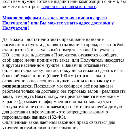
Если вам нужны готовые шарики или композиции с ними, вы
можете посмотреть
варианты в нашем каталоге
.
Можно ли оформить заказ, не зная точного адреса
Получателя? или Вы можете узнать адрес доставки у
Получателя?
Да, можно - достаточно знать правильное название
населенного пункта доставки (название: города, села, посёлка,
станицы т.п.); и актуальный номер телефона Получателя.
НО, если в день доставки Получатель откажется сообщить
свой адрес и/или принимать заказ, или Получатель находится
в другом населенном пункте, а Заказчик отказывается
оплачивать доставку или доставку не возможно сделать из-за
большой удалённости (более 100 км.) от изначально
оговоренного населенного пункта -
оплата по заказу не
возвращается
. Поскольку, мы собираем всё под заказ и
работаем только на доставку, без торговых залов - реализовать
заказ, и вернуть Вам оплату, не представляется возможным.
Заранее (до момента оформления и оплаты заказа) мы с
Получателем не созваниваемся, и не уточняем необходимую
для доставки информацию - это запрещено законом о
персональных данных (152-ФЗ).
Оплаченный заказ даёт нам законное право связаться для
уточнения необходимой информации.