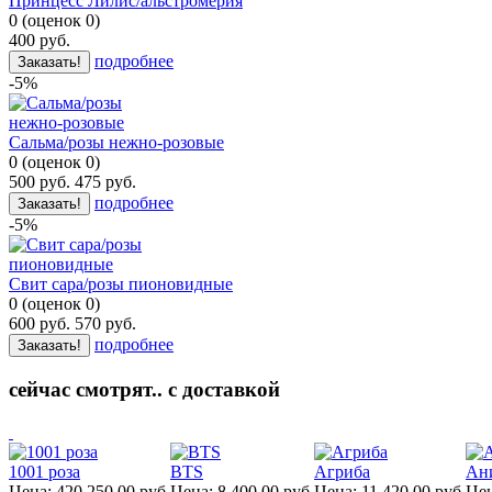
Принцесс Лилис/альстромерия
0
(
оценок
0
)
400
руб.
подробнее
Заказать!
-5%
Сальма/розы нежно-розовые
0
(
оценок
0
)
500
руб.
475
руб.
подробнее
Заказать!
-5%
Свит сара/розы пионовидные
0
(
оценок
0
)
600
руб.
570
руб.
подробнее
Заказать!
сейчас смотрят.. с доставкой
1001 роза
BTS
Агриба
Ан
Цена:
420 250.00
руб.
Цена:
8 400.00
руб.
Цена:
11 420.00
руб.
Цен