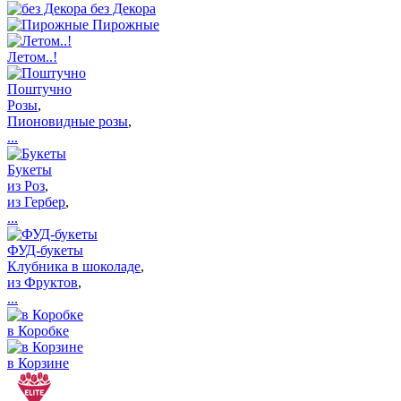
без Декора
Пирожные
Летом..!
Поштучно
Розы
,
Пионовидные розы
,
...
Букеты
из Роз
,
из Гербер
,
...
ФУД-букеты
Клубника в шоколаде
,
из Фруктов
,
...
в Коробке
в Корзине