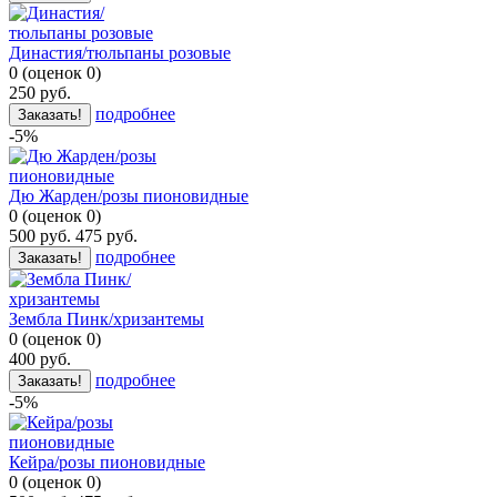
Династия/тюльпаны розовые
0
(
оценок
0
)
250
руб.
подробнее
Заказать!
-5%
Дю Жарден/розы пионовидные
0
(
оценок
0
)
500
руб.
475
руб.
подробнее
Заказать!
Зембла Пинк/хризантемы
0
(
оценок
0
)
400
руб.
подробнее
Заказать!
-5%
Кейра/розы пионовидные
0
(
оценок
0
)