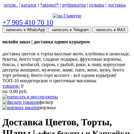
летом..
|
каталог
|
*акции!*
|
рубрикатор
|
отзывы
|
доставка
help центр
+7 905 410 70 10
написать в WhatsApp
написать в Telegram
написать в МАХ
онлайн заказ | доставка одним курьером
доставка цветов и торты вкусные моти, клубника в шоколаде,
букеты, бенто торт, сладкие подарки, фруктовые корзины,
боксы, с колбасой, сыром, с рыбой, раки, к пиву, корпусные
десерты женщине, мужчине, маме, папе, жене, мужу, бенто
торт ребенку, бенто-торт коллеге - всё одним курьером!
ТОП-10 кондитерские и цветочные магазины
товаров:
0
на:
0.00
руб.
фильтр
корзина
Доставка Цветов, Торты,
Шары |
+фуд букеты и Капкейки