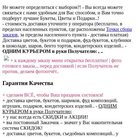
Не можете определиться с выбором?! - Вы всегда можете
связаться с нами удобным для Вас способом, и Вам точно
подберут лучшие Букеты, Цветы и Подарки..!
- стоимость доставки уточните у оператора (бесплатно, в
пределах населенных пунктов, где расположены
Точки сбора
заказов
, за пределы населенного пункта - доставка платная)
Доставка цветов, букетов и подарков, фуд-букетов, клубники
в шоколаде, шаров, бенто тортов, кондитерских изделий.. -
ОДНИМ КУРЬЕРОМ в руки Получателю: , ..
+ к каждому заказу мини открытка бесплатно! | фото
готового заказа.., перед доставкой | если Получатель не
против, делаем фотоотчёт..
Гарантия Качества
+ сделаем ВСЁ, чтобы Ваш праздник состоялся!
+ доставка цветов, букетов, шариков, фуд композиций,
игрушек, подарков, кондитерских изделий..
-
ОДНИМ
КУРЬЕРОМ в руки Получателю
;
+ у нас всегда есть СКИДКИ и АКЦИИ!
+ вы постоянный Заказчик – значит у Вас накопительная
система СКИДОК!
+ доставка: цветов, букетов, съедобных композиций.. у