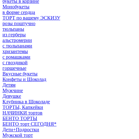
букеты в корзине
Монобукеты
в форме сердца
ТОРТ по вашему ЭСКИЗУ
розы поштучно
тюльпаны
из герберы
альстромерии
с тюльпанами
хризантемы
с ромашками
с гвоздикой
горшечные
Вкусные букеты
Конфеты и Шоколад
Детям
Мужчине
Девушке
Клубника в Шоколаде
ТОРТЫ, Капкейки
НАЧИНКИ тортов
БЕНТО ТОРТЫ
БЕНТО торт СЕГОДНЯ*
Дети+Подростки
Мужской торт