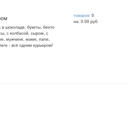
help центр
товаров:
0
ром
на:
0.00
руб.
а в шоколаде, букеты, бенто
сы, с колбасой, сыром, с
не, мужчине, маме, папе,
леге - всё одним курьером!