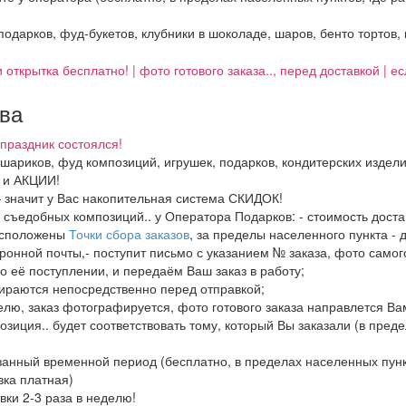
 подарков, фуд-букетов, клубники в шоколаде, шаров, бенто тортов,
 открытка бесплатно! | фото готового заказа.., перед доставкой | 
тва
праздник состоялся!
, шариков, фуд композиций, игрушек, подарков, кондитерских издел
И и АКЦИИ!
– значит у Вас накопительная система СКИДОК!
в, съедобных композиций.. у Оператора Подарков:
- стоимость дост
расположены
Точки сбора заказов
, за пределы населенного пункта - 
ронной почты,- поступит письмо с указанием № заказа, фото самого
о её поступлении, и передаём Ваш заказ в работу;
бираются непосредственно перед отправкой;
елю, заказ фотографируется, фото готового заказа направлется В
озиция.. будет соответствовать тому, который Вы заказали (в пред
азанный временной период (бесплатно, в пределах населенных пун
вка платная)
вки 2-3 раза в неделю!