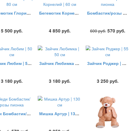
Бегемотик Глория | 80 см
Бегемотик Корнелий | 60 см
Бомбастик/розы пионка
5 500
руб.
4 850
руб.
570
руб.
600
руб.
Зайчик Любим | 50 см
Зайчик Любимка | 50 см
Зайчик Роджер | 55 см
3 180
руб.
3 180
руб.
3 250
руб.
Леди Бомбастик/розы пионка
Мишка Артур | 130 см