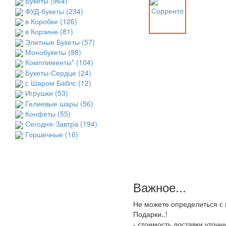
Букеты
(964)
ФУД-букеты
(234)
в Коробке
(126)
в Корзине
(81)
Элитные Букеты
(57)
Монобукеты
(98)
Комплименты*
(104)
Букеты-Сердце
(24)
с Шаром Баблс
(12)
Игрушки
(53)
Гелиевые шары
(56)
Конфеты
(55)
Сегодня-Завтра
(194)
Горшечные
(16)
Важное...
Не можете определиться с 
Подарки..!
- стоимость доставки уточ