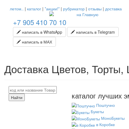
летом..
|
каталог
|
*акции!*
|
рубрикатор
|
отзывы
|
доставка
+7 905 410 70 10
написать в WhatsApp
написать в Telegram
написать в МАХ
Доставка Цветов, Торты,
каталог лучших э
Найти
Поштучно
Букеты
МоноБукеты
в Коробке