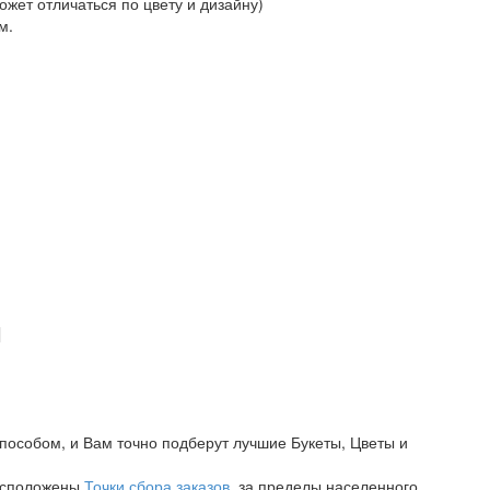
жет отличаться по цвету и дизайну)
м.
пособом, и Вам точно подберут лучшие Букеты, Цветы и
расположены
Точки сбора заказов
, за пределы населенного