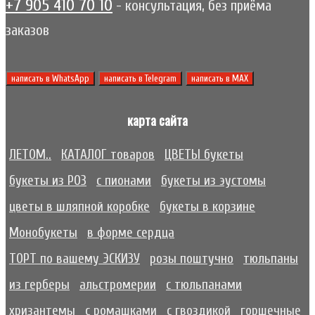
+7 905 410 70 10
- консультация, без приёма
заказов
написать в WhatsApp
написать в Telegram
написать в МАХ
карта сайта
ЛЕТОМ..
КАТАЛОГ товаров
ЦВЕТЫ букеты
букеты из РОЗ
с пионами
букеты из эустомы
цветы в шляпной коробке
букеты в корзине
Монобукеты
в форме сердца
ТОРТ по вашему ЭСКИЗУ
розы поштучно
тюльпаны
из герберы
альстромерии
с тюльпанами
хризантемы
с ромашками
с гвоздикой
горшечные