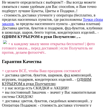
Не можете определиться с выбором?! - Вы всегда можете
связаться с нами удобным для Вас способом, и Вам точно
подберут лучшие Букеты, Цветы и Подарки..!
- стоимость доставки уточните у оператора (бесплатно, в
пределах населенных пунктов, где расположены
Точки сбора
заказов
, за пределы населенного пункта - доставка платная)
Доставка цветов, букетов и подарков, фуд-букетов, клубники
в шоколаде, шаров, бенто тортов, кондитерских изделий.. -
ОДНИМ КУРЬЕРОМ в руки Получателю: , ..
+ к каждому заказу мини открытка бесплатно! | фото
готового заказа.., перед доставкой | если Получатель не
против, делаем фотоотчёт..
Гарантия Качества
+ сделаем ВСЁ, чтобы Ваш праздник состоялся!
+ доставка цветов, букетов, шариков, фуд композиций,
игрушек, подарков, кондитерских изделий..
-
ОДНИМ
КУРЬЕРОМ в руки Получателю
;
+ у нас всегда есть СКИДКИ и АКЦИИ!
+ вы постоянный Заказчик – значит у Вас накопительная
система СКИДОК!
+ доставка: цветов, букетов, съедобных композиций.. у
Оператора Подарков:
- стоимость доставки уточните у