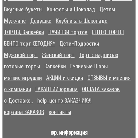
Вкусные букеты
Конфеты и Шоколад
Детям
Мужчине
Девушке
Клубника в Шоколаде
ТОРТЫ, Капкейки
НАЧИНКИ тортов
БЕНТО ТОРТЫ
БЕНТО торт СЕГОДНЯ*
Дети+Подростки
Мужской торт
Женский торт
Торт с надписью
готовые торты
Капкейки
Гелиевые Шары
мягкие игрушки
АКЦИИ и скидки
ОТЗЫВЫ и мнения
о компании
ГАРАНТИИ юрлица
ОПЛАТА заказов
о Доставке..
help-центр ЗАКАЗЧИКУ!
корзина ЗАКАЗОВ
контакты
юр. информация