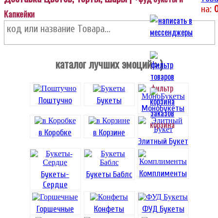
на:
Капкейки
каталог лучших эмоций :-)
фильтр
Поштучно
Букеты
МоноБукеты
корзина
в Коробке
в Корзине
Элитный Букет
Комплименты
Букеты-
Букеты Баблс
Сердце
Горшечные
Конфеты
ФУД Букеты