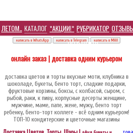
ЛЕТОМ..
КАТАЛОГ
*АКЦИИ!*
РУБРИКАТОР
ОТЗЫВ
+7 905 410 70 10
написать в WhatsApp
написать в Telegram
написать в МАХ
HELP ЦЕНТР
онлайн заказ | доставка одним курьером
доставка цветов и торты вкусные моти, клубника в
шоколаде, букеты, бенто торт, сладкие подарки,
фруктовые корзины, боксы, с колбасой, сыром, с
рыбой, раки, к пиву, корпусные десерты женщине,
мужчине, маме, папе, жене, мужу, бенто торт
ребенку, бенто-торт коллеге - всё одним курьером!
ТОП-10 кондитерские и цветочные магазины
Доставка Цветов, Торты, Шары |
+фуд букеты и
това