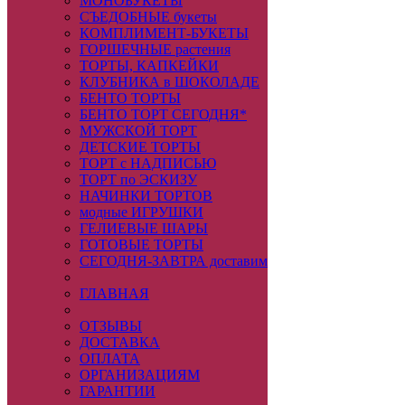
МОНОБУКЕТЫ
СЪЕДОБНЫЕ букеты
КОМПЛИМЕНТ-БУКЕТЫ
ГОРШЕЧНЫЕ растения
ТОРТЫ, КАПКЕЙКИ
КЛУБНИКА в ШОКОЛАДЕ
БЕНТО ТОРТЫ
БЕНТО ТОРТ СЕГОДНЯ*
МУЖСКОЙ ТОРТ
ДЕТСКИЕ ТОРТЫ
ТОРТ с НАДПИСЬЮ
ТОРТ по ЭСКИЗУ
НАЧИНКИ ТОРТОВ
модные ИГРУШКИ
ГЕЛИЕВЫЕ ШАРЫ
ГОТОВЫЕ ТОРТЫ
СЕГОДНЯ-ЗАВТРА доставим
ГЛАВНАЯ
ОТЗЫВЫ
ДОСТАВКА
ОПЛАТА
ОРГАНИЗАЦИЯМ
ГАРАНТИИ