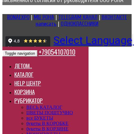
письменного согласия от руководителя ООО РОНА
RONAEXPO
|
МЦ РОНА
|
TELEGRAM КАНАЛ
|
ВКОНТАКТЕ
написать
|
ОДНОКЛАССНИКИ
Select Language
+79054107010
Toggle navigation
ЛЕТОМ..
КАТАЛОГ
HELP ЦЕНТР
КОРЗИНА
РУБРИКАТОР
ВЕСЬ КАТАЛОГ
ЦВЕТЫ ПОШТУЧНО
все БУКЕТЫ
букеты В КОРОБКЕ
букеты В КОРЗИНЕ