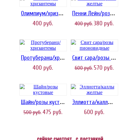
Олимпиум/хризантемы
Пенни Лейн/розы желтые
400
руб.
380
руб.
400
руб.
Протуберанц/хризантемы
Свит сара/розы пионовидные
400
руб.
570
руб.
600
руб.
Шайн/розы кустовые
Эллиотта/каллы желтые
475
руб.
600
руб.
500
руб.
сейчас смотрят.. с доставкой