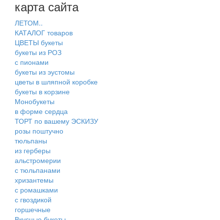
карта сайта
ЛЕТОМ..
КАТАЛОГ товаров
ЦВЕТЫ букеты
букеты из РОЗ
с пионами
букеты из эустомы
цветы в шляпной коробке
букеты в корзине
Монобукеты
в форме сердца
ТОРТ по вашему ЭСКИЗУ
розы поштучно
тюльпаны
из герберы
альстромерии
с тюльпанами
хризантемы
с ромашками
с гвоздикой
горшечные
Вкусные букеты