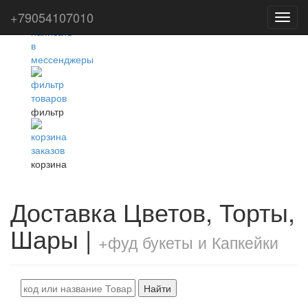
+79054107010
Toggl
navig
фильтр
корзина
Доставка Цветов, Торты,
Шары |
+фуд букеты и Капкейки
Найти