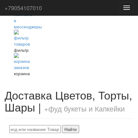
+79054107010
Toggl
navig
фильтр
корзина
Доставка Цветов, Торты,
Шары |
+фуд букеты и Капкейки
Найти