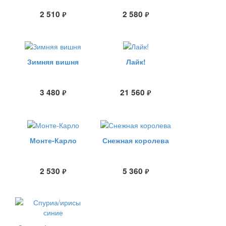
2 510
2 580
руб.
руб.
Зимняя вишня
Лайк!
3 480
21 560
руб.
руб.
Монте-Карло
Снежная королева
2 530
5 360
руб.
руб.