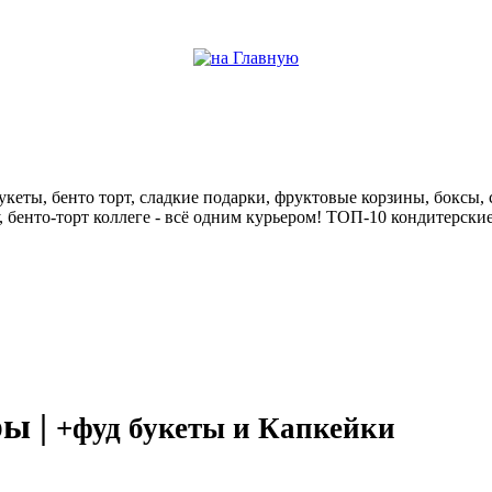
help центр
кеты, бенто торт, сладкие подарки, фруктовые корзины, боксы, с
у, бенто-торт коллеге - всё одним курьером! ТОП-10 кондитерск
ры |
+фуд букеты и Капкейки