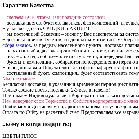
Гарантия Качества
+ сделаем ВСЁ, чтобы Ваш праздник состоялся!
+ доставка цветов, букетов, шариков, фуд композиций, игрушек
+ у нас всегда есть СКИДКИ и АКЦИИ!
+ вы постоянный Заказчик – значит у Вас накопительная сис
+ доставка: цветов, букетов, съедобных композиций.. у Операт
сбора заказов
, за пределы населенного пункта - доставка платна
+ на указанный адрес электронной почты,- поступит письмо с у
+ после оплаты, сообщаем о её поступлении, и передаём Ваш за
+ букеты и композиции, собираются непосредственно перед от
+ перед доставкой Получателю, заказ фотографируется, фото го
+ составленный букет, композиция.. будет соответствовать тому
Мы предлагаем:
Бесплатная доставка, в указанный временной период (бесплатн
Только свежие цветы, поставки 2-3 раза в неделю!
Принимаем Индивидуальные и Корпоративные заказы доставки: 
Нам доверяют свои Торжества и События корпоративные клие
Подбираем и Доставляем подарки компаниям, госучреждениям,
Оплата по Счёту на расчетный счёт. Предоставляем все закры
..кому и когда подарить:)
ЦВЕТЫ ПЛЮС