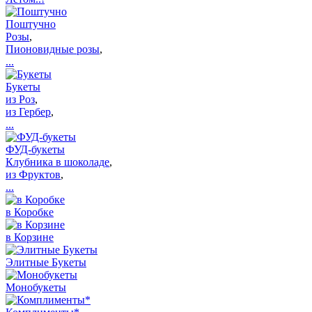
Поштучно
Розы
,
Пионовидные розы
,
...
Букеты
из Роз
,
из Гербер
,
...
ФУД-букеты
Клубника в шоколаде
,
из Фруктов
,
...
в Коробке
в Корзине
Элитные Букеты
Монобукеты