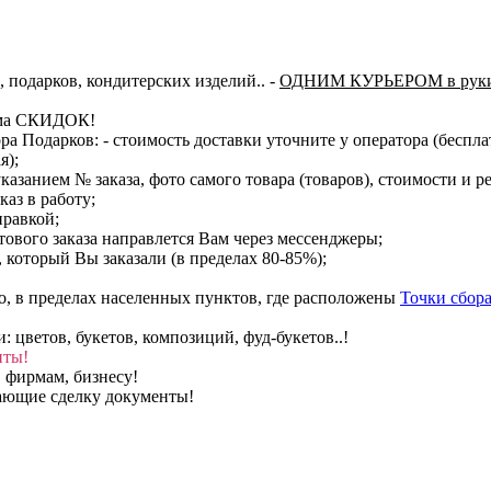
, подарков, кондитерских изделий..
-
ОДНИМ КУРЬЕРОМ в руки
тема СКИДОК!
ора Подарков:
- стоимость доставки уточните у оператора (беспл
я);
казанием № заказа, фото самого товара (товаров), стоимости и р
каз в работу;
правкой;
тового заказа направлется Вам через мессенджеры;
, который Вы заказали (в пределах 80-85%);
о, в пределах населенных пунктов, где расположены
Точки сбора
цветов, букетов, композиций, фуд-букетов..!
нты!
 фирмам, бизнесу!
вающие сделку документы!