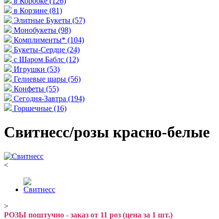
в Коробке
(126)
в Корзине
(81)
Элитные Букеты
(57)
Монобукеты
(98)
Комплименты*
(104)
Букеты-Сердце
(24)
с Шаром Баблс
(12)
Игрушки
(53)
Гелиевые шары
(56)
Конфеты
(55)
Сегодня-Завтра
(194)
Горшечные
(16)
Свитнесс/розы красно-белые
<
>
РОЗЫ поштучно - заказ от 11 роз (цена за 1 шт.)