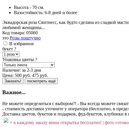
Высота - 70 см.
Вазостойкость: 6-8 дней и более
Эквадорская роза Свитнесс, как будто сделана из сладкой мас
любимой женщины...
Код товара:
05060
это
Розы поштучно
В избранное
букет
?
Упаковка цветы
?
Наличие:
за 2-3 дня
Цена:
500
руб.
475
руб.
Заказать!
посмотреть ещё
Важное...
Не можете определиться с выбором?! - Вы всегда можете связа
- стоимость доставки уточните у оператора (бесплатно, в пре
Доставка цветов, букетов и подарков, фуд-букетов, клубники в 
+ к каждому заказу мини открытка бесплатно! | фото готовог