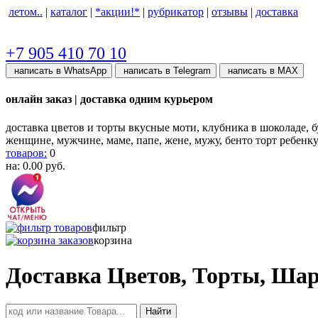
летом..
|
каталог
|
*акции!*
|
рубрикатор
|
отзывы
|
доставка
+7 905 410 70 10
написать в WhatsApp
написать в Telegram
написать в МАХ
онлайн заказ | доставка одним курьером
доставка цветов и торты вкусные моти, клубника в шоколаде, бу
женщине, мужчине, маме, папе, жене, мужу, бенто торт ребенк
товаров:
0
на:
0.00
руб.
фильтр
корзина
Доставка Цветов, Торты, Ша
Найти