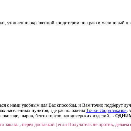
тики, утонченно окрашенной кондитером по краю в малиновый цве
ться с нами удобным для Вас способом, и Вам точно подберут лу
делах населенных пунктов, где расположены
Точки сбора заказов
, 
шоколаде, шаров, бенто тортов, кондитерских изделий.. -
ОДНИМ 
о заказа.., перед доставкой | если Получатель не против, делаем 